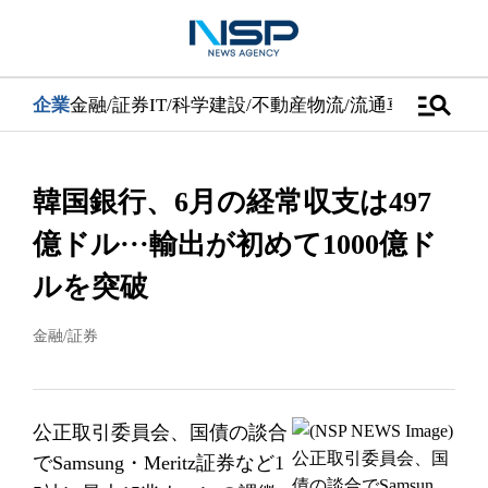
manage_search
企業
金融/証券
IT/科学
建設/不動産
物流/流通
車
医学/健康
韓国銀行、6月の経常収支は497
億ドル···輸出が初めて1000億ド
ルを突破
金融/証券
公正取引委員会、国債の談合
でSamsung・Meritz証券など1