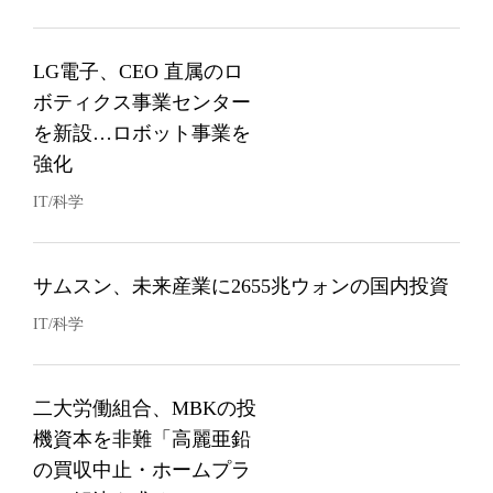
LG電子、CEO 直属のロ
ボティクス事業センター
を新設…ロボット事業を
強化
IT/科学
サムスン、未来産業に2655兆ウォンの国内投資
IT/科学
二大労働組合、MBKの投
機資本を非難「高麗亜鉛
の買収中止・ホームプラ