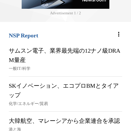
Advertisement
1 / 2
more_vert
NSP Report
サムスン電子、業界最先端の12ナノ級DRA
M量産
一般IT/科学
SKイノベーション、エコプロBMとタイア
ップ
化学/エネルギー/貿易
大韓航空、マレーシアから企業連合を承認
港と海