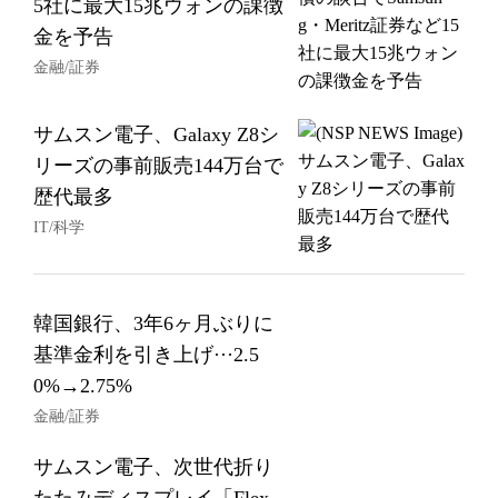
5社に最大15兆ウォンの課徴
金を予告
金融/証券
サムスン電子、Galaxy Z8シ
リーズの事前販売144万台で
歴代最多
IT/科学
韓国銀行、3年6ヶ月ぶりに
基準金利を引き上げ···2.5
0%→2.75%
金融/証券
サムスン電子、次世代折り