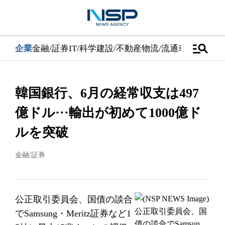
manage_search
企業
金融/証券
IT/科学
建設/不動産
物流/流通
車
医学/健康
韓国銀行、6月の経常収支は497
億ドル···輸出が初めて1000億ド
ルを突破
金融/証券
公正取引委員会、国債の談合
でSamsung・Meritz証券など1