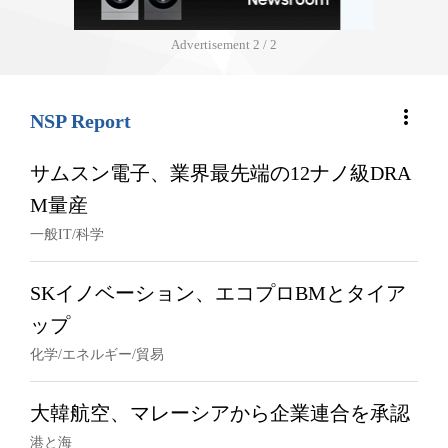
Advertisement
2 / 2
more_vert
NSP Report
サムスン電子、業界最先端の12ナノ級DRA
M量産
一般IT/科学
SKイノベーション、エコプロBMとタイア
ップ
化学/エネルギー/貿易
大韓航空、マレーシアから企業連合を承認
港と海