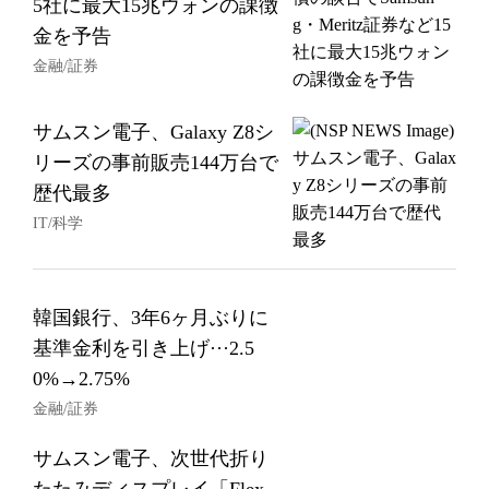
5社に最大15兆ウォンの課徴
金を予告
金融/証券
サムスン電子、Galaxy Z8シ
リーズの事前販売144万台で
歴代最多
IT/科学
韓国銀行、3年6ヶ月ぶりに
基準金利を引き上げ···2.5
0%→2.75%
金融/証券
サムスン電子、次世代折り