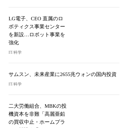
LG電子、CEO 直属のロ
ボティクス事業センター
を新設…ロボット事業を
強化
IT/科学
サムスン、未来産業に2655兆ウォンの国内投資
IT/科学
二大労働組合、MBKの投
機資本を非難「高麗亜鉛
の買収中止・ホームプラ