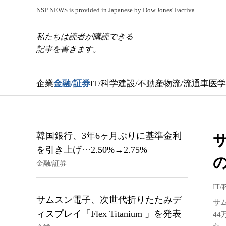
NSP NEWS is provided in Japanese by Dow Jones' Factiva.
私たちは読者が購読できる
記事を書きます。
企業
金融/証券
IT/科学
建設/不動産
物流/流通
車
医学
韓国銀行、3年6ヶ月ぶりに基準金利
サ
を引き上げ···2.50%→2.75%
金融/証券
IT
サムスン電子、次世代折りたたみデ
サム
ィスプレイ「Flex Titanium 」を発表
4