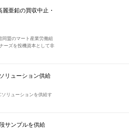
高麗亜鉛の買収中止・
総同盟のマート産業労働組
トナーズを投機資本として非
Cソリューション供給
Cソリューションを供給す
12段サンプルを供給