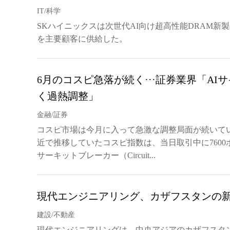
IT/科学
SKハイニックスは次世代AI向け超高性能DRAM新製
を主要顧客に供給した。
6月のコスピ急落が続く···証券業界「AI
く過熱調整」
金融/証券
コスピ市場は今月に入って急激な調整局面が続いている
近で推移していたコスピ指数は、当日取引中に7600
サーキットブレーカー（Circuit...
現代エンジニアリング、カザフスタンの
建設/不動産
現代エンジニアリングは、中央アジアのカザフスタ