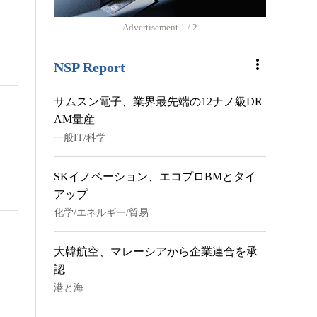
Advertisement
2 / 2
more_vert
NSP Report
サムスン電子、業界最先端の12ナノ級DR
AM量産
一般IT/科学
SKイノベーション、エコプロBMとタイ
アップ
化学/エネルギー/貿易
大韓航空、マレーシアから企業連合を承
認
港と海