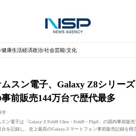
/健康
生活経済
政治/社会
芸能/文化
ムスン電子、Galaxy Z8シリーズ
の事前販売144万台で歴代最多
/科学
スン電子は「Galaxy Z Fold8 Ultra・Fold8・Flip8」の国内事前販
4万台を記録し、史上最高のGalaxyスマートフォン事前販売記録を樹