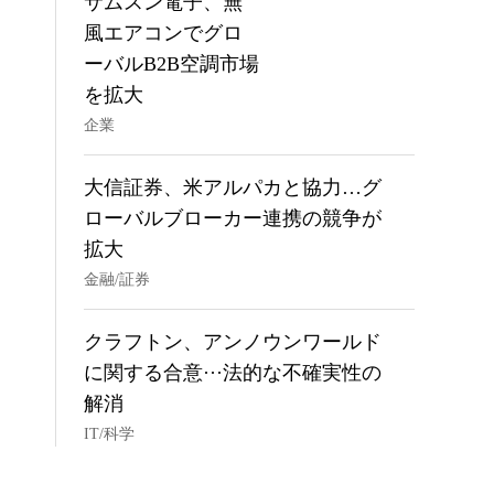
サムスン電子、無
風エアコンでグロ
ーバルB2B空調市場
を拡大
企業
大信証券、米アルパカと協力…グ
ローバルブローカー連携の競争が
拡大
金融/証券
クラフトン、アンノウンワールド
に関する合意···法的な不確実性の
解消
IT/科学