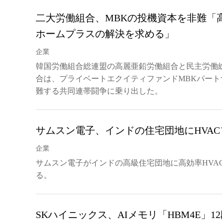
二大労働組合、MBKの投機資本を非難「
ホームプラスの解決を求める」
企業
韓国労働組合総連盟の高麗亜鉛労働組合と民主労働
合は、プライベートエクイティファンドMBKパー
難する共同連帯闘争に乗り出した。
サムスン電子、インドの住宅団地にHVA
企業
サムスン電子がインドの高級住宅団地に高効率HVA
る。
SKハイニックス、AIメモリ「HBM4E」