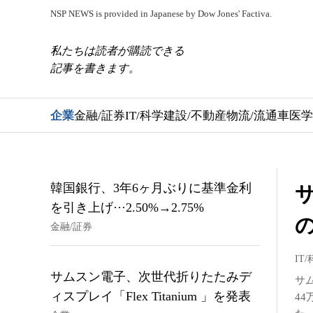
NSP NEWS is provided in Japanese by Dow Jones' Factiva.
私たちは読者が購読できる
記事を書きます。
企業
金融/証券
IT/科学
建設/不動産
物流/流通
車
医学
韓国銀行、3年6ヶ月ぶりに基準金利
サ
を引き上げ···2.50%→2.75%
金融/証券
IT
サムスン電子、次世代折りたたみデ
サム
ィスプレイ「Flex Titanium 」を発表
4