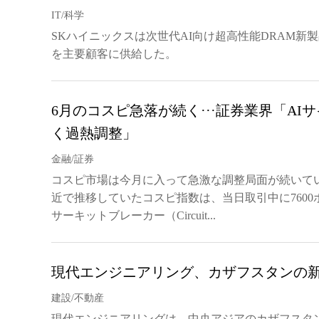
IT/科学
SKハイニックスは次世代AI向け超高性能DRAM新製
を主要顧客に供給した。
6月のコスピ急落が続く···証券業界「AI
く過熱調整」
金融/証券
コスピ市場は今月に入って急激な調整局面が続いている
近で推移していたコスピ指数は、当日取引中に7600
サーキットブレーカー（Circuit...
現代エンジニアリング、カザフスタンの
建設/不動産
現代エンジニアリングは、中央アジアのカザフスタ