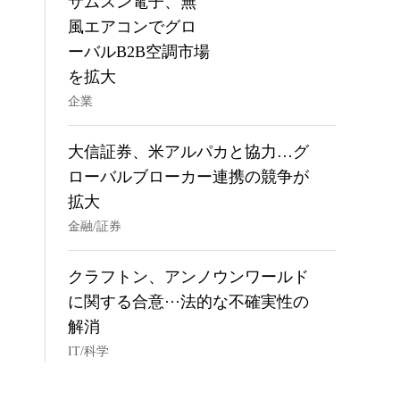
サムスン電子、無
風エアコンでグロ
ーバルB2B空調市場
を拡大
企業
大信証券、米アルパカと協力…グ
ローバルブローカー連携の競争が
拡大
金融/証券
クラフトン、アンノウンワールド
に関する合意···法的な不確実性の
解消
IT/科学