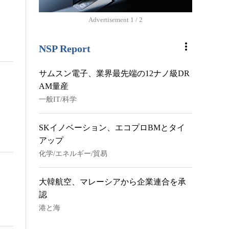
Advertisement
2 / 2
more_vert
NSP Report
サムスン電子、業界最先端の12ナノ級DR
AM量産
一般IT/科学
SKイノベーション、エコプロBMとタイ
アップ
化学/エネルギー/貿易
大韓航空、マレーシアから企業連合を承
認
港と海