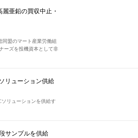
高麗亜鉛の買収中止・
総同盟のマート産業労働組
トナーズを投機資本として非
Cソリューション供給
Cソリューションを供給す
12段サンプルを供給