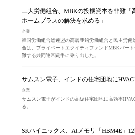
二大労働組合、MBKの投機資本を非難「
ホームプラスの解決を求める」
企業
韓国労働組合総連盟の高麗亜鉛労働組合と民主労働
合は、プライベートエクイティファンドMBKパー
難する共同連帯闘争に乗り出した。
サムスン電子、インドの住宅団地にHVA
企業
サムスン電子がインドの高級住宅団地に高効率HVA
る。
SKハイニックス、AIメモリ「HBM4E」