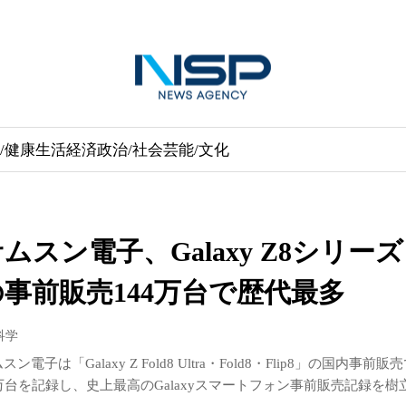
/健康
生活経済
政治/社会
芸能/文化
ムスン電子、Galaxy Z8シリーズ
の事前販売144万台で歴代最多
/科学
スン電子は「Galaxy Z Fold8 Ultra・Fold8・Flip8」の国内事前販
4万台を記録し、史上最高のGalaxyスマートフォン事前販売記録を樹