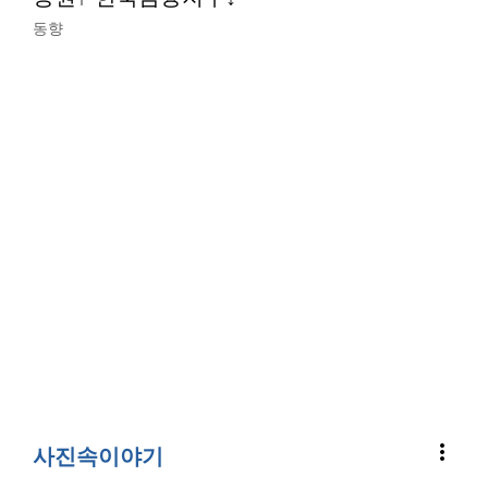
동향
more_vert
사진속이야기