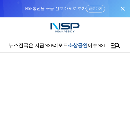
close
바로가기
manage_search
뉴스
전국은 지금
NSP리포트
소상공인
이슈
NSPTV