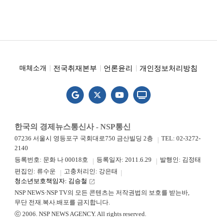
전국취재본부
언론윤리
개인정보처리방침
매체소개
한국의 경제뉴스통신사 - NSP통신
07236 서울시 영등포구 국회대로750 금산빌딩 2층
TEL: 02-3272-
2140
등록번호: 문화 나 00018호
등록일자: 2011.6.29
발행인: 김정태
편집인: 류수운
고충처리인: 강은태
청소년보호책임자: 김승철
launch
NSP NEWS·NSP TV의 모든 콘텐츠는 저작권법의 보호를 받는바,
무단 전재.복사.배포를 금지합니다.
ⓒ 2006. NSP NEWS AGENCY. All rights reserved.