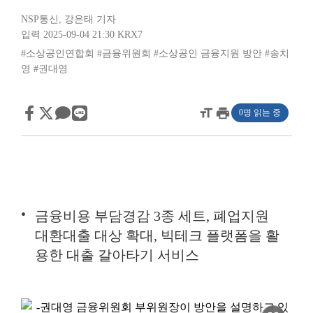
NSP통신
,
강은태 기자
입력 2025-09-04 21:30
KRX7
#소상공인연합회
#금융위원회
#소상공인 금융지원 방안
#송치
영
#권대영
format_size
print
0명 읽는 중
금융비용 부담경감 3종 세트, 폐업지원
대환대출 대상 확대, 빅테크 플랫폼을 활
용한 대출 갈아타기 서비스