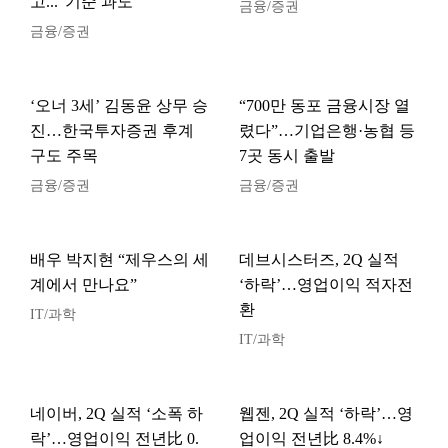
고..."기준 과도"
금융/증권
금융/증권
‘오너 3세’ 김동윤 상무 승
“700만 동포 금융시장 열
진…한국투자증권 후계
렸다”…기업은행·농협 등
구도 주목
7곳 동시 출발
금융/증권
금융/증권
배우 박지현 “제우스의 세
데브시스터즈, 2Q 실적
계에서 만나요”
‘하락’…영업이익 적자전
환
IT/과학
IT/과학
네이버, 2Q 실적 ‘소폭 하
웹젠, 2Q 실적 ‘하락’…영
락’…영업이익 전년比 0.
업이익 전년比 8.4%↓