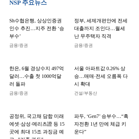
NSP 주요뉴스
Sh수협은행, 상상인증권
정부, 세제개편안에 전세
인수 추진…지주 전환 ‘승
대출까지 조인다…월세
부수’
난 무주택자 직격
금융/증권
금융/증권
한은, 6월 경상수지 497억
서울 아파트값 0.26% 상
달러…수출 첫 1000억달
승…매매·전세 오름폭 다
러 돌파
시 확대
금융/증권
건설/부동산
공정위, 국고채 담합 미래
파두, ‘Gen7’ 승부수…“흑
에셋·삼성·메리츠證 등 15
자전환 1년 만에 체급 키
곳에 최대 15조 과징금 예
운다”