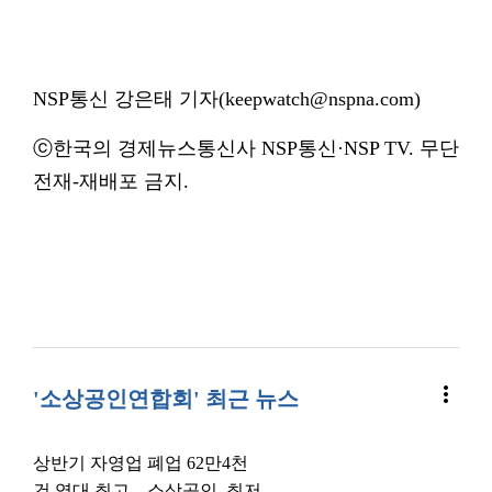
NSP통신 강은태 기자(keepwatch@nspna.com)
ⓒ한국의 경제뉴스통신사 NSP통신·NSP TV. 무단
전재-재배포 금지.
more_vert
'소상공인연합회' 최근 뉴스
상반기 자영업 폐업 62만4천
건 역대 최고…소상공인, 최저