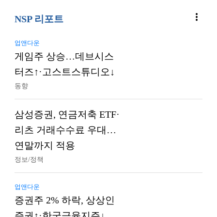
more_vert
NSP 리포트
업앤다운
게임주 상승…데브시스
터즈↑·고스트스튜디오↓
동향
삼성증권, 연금저축 ETF·
리츠 거래수수료 우대…
연말까지 적용
정보/정책
업앤다운
증권주 2% 하락, 상상인
증권↑·한국금융지주↓