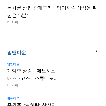
독사를 삼킨 참개구리…먹이사슬 상식을 뒤
집은 ‘5분’
IT/과학
more_vert
업앤다운
업앤다운
게임주 상승…데브시스
터즈↑·고스트스튜디오↓
IT/과학
업앤다운
증권주 2% 하락, 상상인