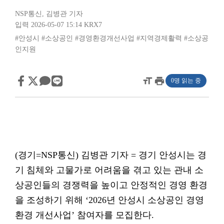
NSP통신
,
김병관 기자
입력 2026-05-07 15:14
KRX7
#안성시
#소상공인
#경영환경개선사업
#지역경제활력
#소상공
인지원
format_size
print
0명 읽는 중
(경기=NSP통신) 김병관 기자 = 경기 안성시는 경
기 침체와 고물가로 어려움을 겪고 있는 관내 소
상공인들의 경쟁력을 높이고 안정적인 경영 환경
을 조성하기 위해 ‘2026년 안성시 소상공인 경영
환경 개선사업’ 참여자를 모집한다.