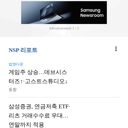
Advertisement
2 / 2
more_vert
NSP 리포트
업앤다운
게임주 상승…데브시스
터즈↑·고스트스튜디오↓
동향
삼성증권, 연금저축 ETF·
리츠 거래수수료 우대…
연말까지 적용