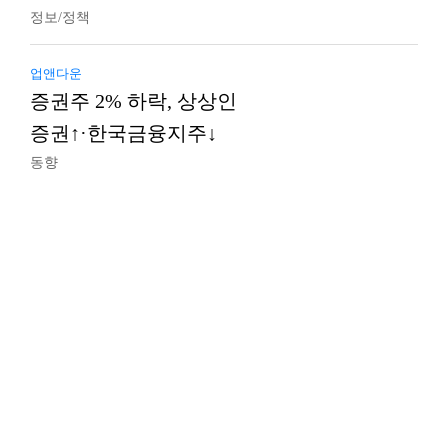
정보/정책
업앤다운
증권주 2% 하락, 상상인
증권↑·한국금융지주↓
동향