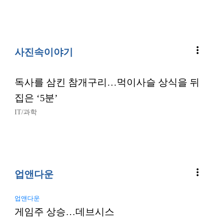
more_vert
사진속이야기
독사를 삼킨 참개구리…먹이사슬 상식을 뒤
집은 ‘5분’
IT/과학
more_vert
업앤다운
업앤다운
게임주 상승…데브시스