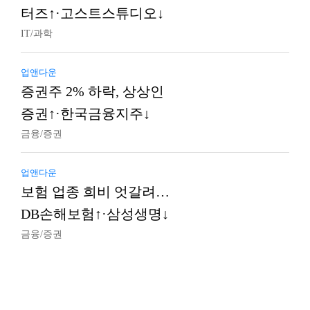
터즈↑·고스트스튜디오↓
IT/과학
업앤다운
증권주 2% 하락, 상상인
증권↑·한국금융지주↓
금융/증권
업앤다운
보험 업종 희비 엇갈려…
DB손해보험↑·삼성생명↓
금융/증권