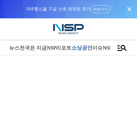
close
NSP통신을 구글 선호 매체로 추가
바로가기
manage_search
뉴스
전국은 지금
NSP리포트
소상공인
이슈
NSPTV