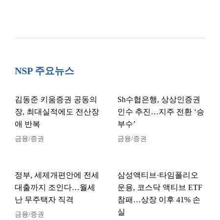
NSP 주요뉴스
김동준 키움증권 공동의
Sh수협은행, 상상인증권
장, 최대실적에도 전산장
인수 추진…지주 전환 ‘승
애 반복
부수’
금융/증권
금융/증권
정부, 세제개편안에 전세
삼성액티브·타임폴리오
대출까지 조인다…월세
운용, 코스닥 액티브 ETF
난 무주택자 직격
참패…상장 이후 41% 손
실
금융/증권