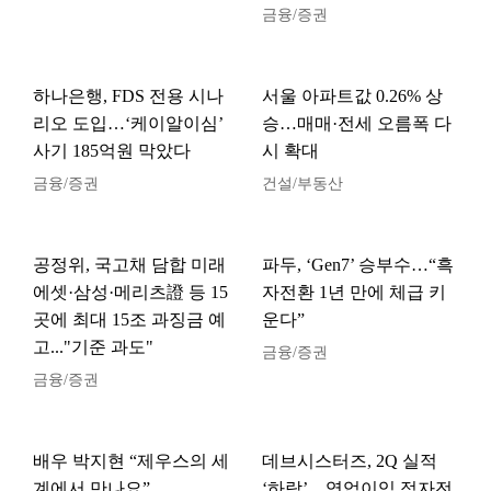
금융/증권
하나은행, FDS 전용 시나
서울 아파트값 0.26% 상
리오 도입…‘케이알이심’
승…매매·전세 오름폭 다
사기 185억원 막았다
시 확대
금융/증권
건설/부동산
공정위, 국고채 담합 미래
파두, ‘Gen7’ 승부수…“흑
에셋·삼성·메리츠證 등 15
자전환 1년 만에 체급 키
곳에 최대 15조 과징금 예
운다”
고..."기준 과도"
금융/증권
금융/증권
배우 박지현 “제우스의 세
데브시스터즈, 2Q 실적
계에서 만나요”
‘하락’…영업이익 적자전