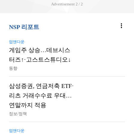
Advertisement
2 / 2
more_vert
NSP 리포트
업앤다운
게임주 상승…데브시스
터즈↑·고스트스튜디오↓
동향
삼성증권, 연금저축 ETF·
리츠 거래수수료 우대…
연말까지 적용
정보/정책
업앤다운