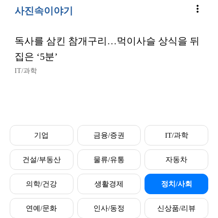
more_vert
사진속이야기
독사를 삼킨 참개구리…먹이사슬 상식을 뒤
집은 ‘5분’
IT/과학
기업
금융/증권
IT/과학
건설/부동산
물류/유통
자동차
의학/건강
생활경제
정치/사회
연예/문화
인사/동정
신상품/리뷰