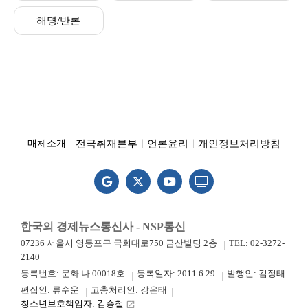
해명/반론
전국취재본부
언론윤리
개인정보처리방침
매체소개
한국의 경제뉴스통신사 - NSP통신
07236 서울시 영등포구 국회대로750 금산빌딩 2층
TEL: 02-3272-
2140
등록번호: 문화 나 00018호
등록일자: 2011.6.29
발행인: 김정태
편집인: 류수운
고충처리인: 강은태
청소년보호책임자: 김승철
launch