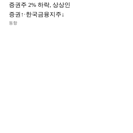
증권주 2% 하락, 상상인
증권↑·한국금융지주↓
동향