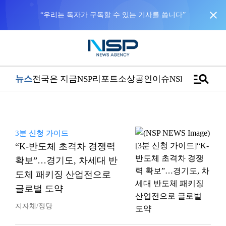
close
“우리는 독자가 구독할 수 있는 기사를 씁니다”
manage_search
뉴스
전국은 지금
NSP리포트
소상공인
이슈
NSPTV
3분 신청 가이드
“K-반도체 초격차 경쟁력
확보”…경기도, 차세대 반
도체 패키징 산업전으로
글로벌 도약
지자체/정당