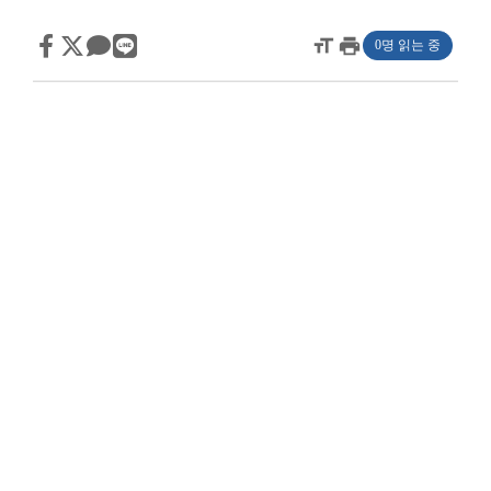
format_size
print
0명 읽는 중