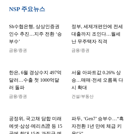
NSP 주요뉴스
Sh수협은행, 상상인증권
정부, 세제개편안에 전세
인수 추진…지주 전환 ‘승
대출까지 조인다…월세
부수’
난 무주택자 직격
금융/증권
금융/증권
한은, 6월 경상수지 497억
서울 아파트값 0.26% 상
달러…수출 첫 1000억달
승…매매·전세 오름폭 다
러 돌파
시 확대
금융/증권
건설/부동산
공정위, 국고채 담합 미래
파두, ‘Gen7’ 승부수…“흑
에셋·삼성·메리츠證 등 15
자전환 1년 만에 체급 키
곳에 최대 15조 과징금 예
운다”