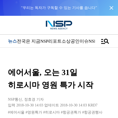
close
“우리는 독자가 구독할 수 있는 기사를 씁니다”
manage_search
뉴스
전국은 지금
NSP리포트
소상공인
이슈
NSPTV
에어서울, 오는 31일
히로시마 영원 특가 시작
NSP통신
,
정효경 기자
입력 2018-10-30 14:03
업데이트 2018-10-30 14:03
KRD7
#에어서울
#영원특가
#히로시마
#항공권특가
#항공권행사