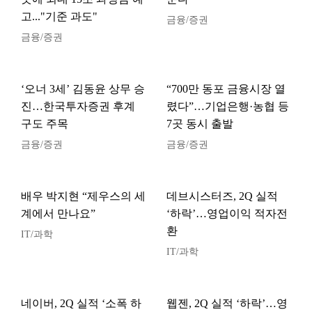
고..."기준 과도"
금융/증권
금융/증권
‘오너 3세’ 김동윤 상무 승
“700만 동포 금융시장 열
진…한국투자증권 후계
렸다”…기업은행·농협 등
구도 주목
7곳 동시 출발
금융/증권
금융/증권
배우 박지현 “제우스의 세
데브시스터즈, 2Q 실적
계에서 만나요”
‘하락’…영업이익 적자전
환
IT/과학
IT/과학
네이버, 2Q 실적 ‘소폭 하
웹젠, 2Q 실적 ‘하락’…영