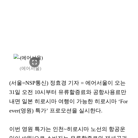
fullscreen
(에어서울)
(서울=NSP통신) 정효경 기자 = 에어서울이 오는
31일 오전 10시부터 유류할증료와 공항사용료만
내면 일본 히로시마 여행이 가능한 히로시마 ‘For
ever(영원) 특가’ 프로모션을 실시한다.
이번 영원 특가는 인천~히로시마 노선의 항공운