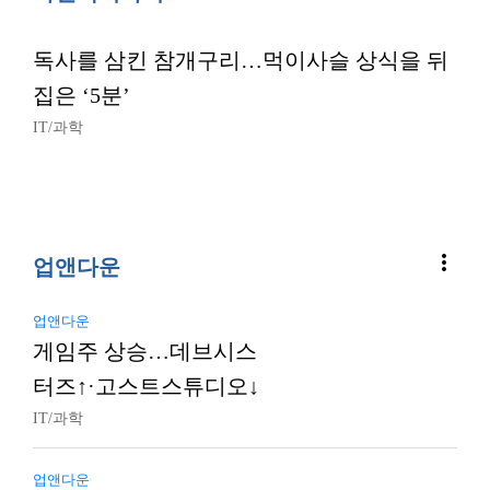
독사를 삼킨 참개구리…먹이사슬 상식을 뒤
집은 ‘5분’
IT/과학
more_vert
업앤다운
업앤다운
게임주 상승…데브시스
터즈↑·고스트스튜디오↓
IT/과학
업앤다운