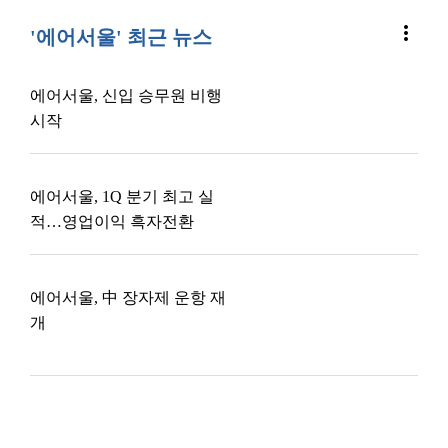
more_vert
'에어서울' 최근 뉴스
에어서울, 신입 승무원 비행
시작
에어서울, 1Q 분기 최고 실
적…영업이익 흑자전환
에어서울, 中 장자제 운항 재
개