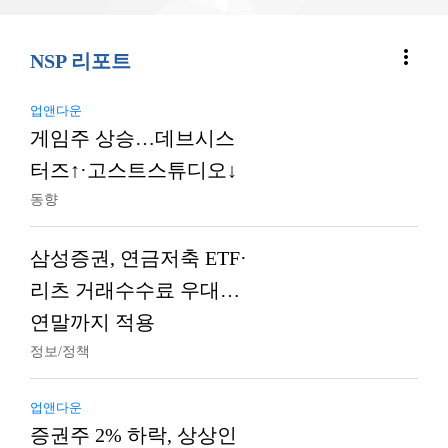
more_vert
NSP 리포트
업앤다운
게임주 상승…데브시스
터즈↑·고스트스튜디오↓
동향
삼성증권, 연금저축 ETF·
리츠 거래수수료 우대…
연말까지 적용
정보/정책
업앤다운
증권주 2% 하락, 상상인