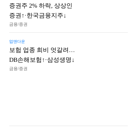
증권주 2% 하락, 상상인
증권↑·한국금융지주↓
금융/증권
업앤다운
보험 업종 희비 엇갈려…
DB손해보험↑·삼성생명↓
금융/증권