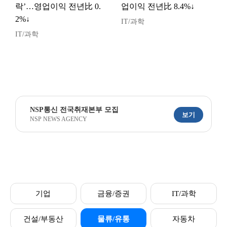
락’…영업이익 전년比 0.
업이익 전년比 8.4%↓
2%↓
IT/과학
IT/과학
NSP통신 전국취재본부 모집
보기
NSP NEWS AGENCY
기업
금융/증권
IT/과학
건설/부동산
물류/유통
자동차