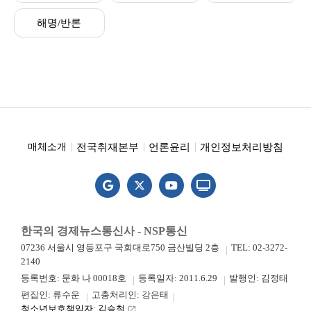
해명/반론
전국취재본부
언론윤리
개인정보처리방침
매체소개
한국의 경제뉴스통신사 - NSP통신
07236 서울시 영등포구 국회대로750 금산빌딩 2층
TEL: 02-3272-
2140
등록번호: 문화 나 00018호
등록일자: 2011.6.29
발행인: 김정태
편집인: 류수운
고충처리인: 강은태
청소년보호책임자: 김승철
launch