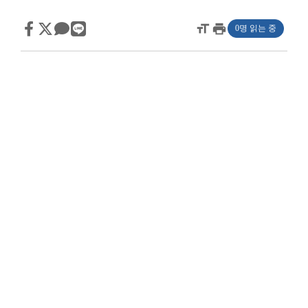
format_size
print
0명 읽는 중