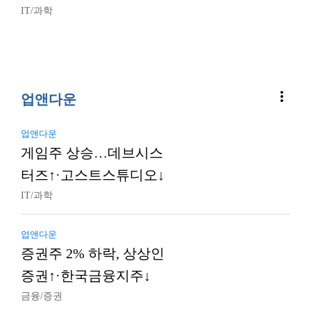
IT/과학
more_vert
업앤다운
업앤다운
게임주 상승…데브시스
터즈↑·고스트스튜디오↓
IT/과학
업앤다운
증권주 2% 하락, 상상인
증권↑·한국금융지주↓
금융/증권