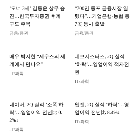
‘오너 3세’ 김동윤 상무 승
“700만 동포 금융시장 열
진…한국투자증권 후계
렸다”…기업은행·농협 등
구도 주목
7곳 동시 출발
금융/증권
금융/증권
배우 박지현 “제우스의 세
데브시스터즈, 2Q 실적
계에서 만나요”
‘하락’…영업이익 적자전
환
IT/과학
IT/과학
네이버, 2Q 실적 ‘소폭 하
웹젠, 2Q 실적 ‘하락’…영
락’…영업이익 전년比 0.
업이익 전년比 8.4%↓
2%↓
IT/과학
IT/과학