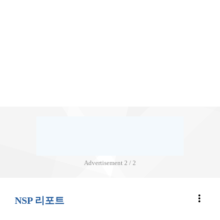
Advertisement
2 / 2
more_vert
NSP 리포트