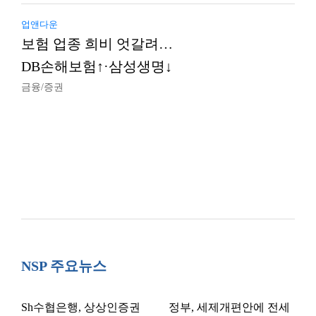
업앤다운
보험 업종 희비 엇갈려…
DB손해보험↑·삼성생명↓
금융/증권
NSP 주요뉴스
Sh수협은행, 상상인증권
정부, 세제개편안에 전세