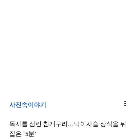
more_vert
사진속이야기
독사를 삼킨 참개구리…먹이사슬 상식을 뒤
집은 ‘5분’