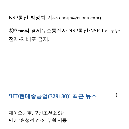
NSP통신 최정화 기자(choijh@nspna.com)
ⓒ한국의 경제뉴스통신사 NSP통신·NSP TV. 무단
전재-재배포 금지.
more_vert
'HD현대중공업(329180)' 최근 뉴스
제이오션重, 군산조선소 9년
만에 ‘완성선 건조’ 부활 시동