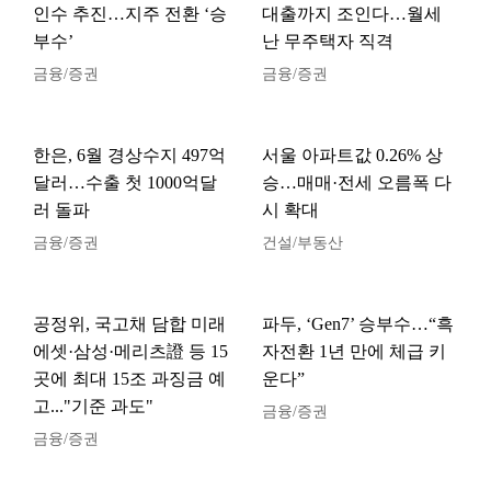
인수 추진…지주 전환 ‘승
대출까지 조인다…월세
부수’
난 무주택자 직격
금융/증권
금융/증권
한은, 6월 경상수지 497억
서울 아파트값 0.26% 상
달러…수출 첫 1000억달
승…매매·전세 오름폭 다
러 돌파
시 확대
금융/증권
건설/부동산
공정위, 국고채 담합 미래
파두, ‘Gen7’ 승부수…“흑
에셋·삼성·메리츠證 등 15
자전환 1년 만에 체급 키
곳에 최대 15조 과징금 예
운다”
고..."기준 과도"
금융/증권
금융/증권