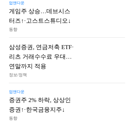
업앤다운
게임주 상승…데브시스
터즈↑·고스트스튜디오↓
동향
삼성증권, 연금저축 ETF·
리츠 거래수수료 우대…
연말까지 적용
정보/정책
업앤다운
증권주 2% 하락, 상상인
증권↑·한국금융지주↓
동향