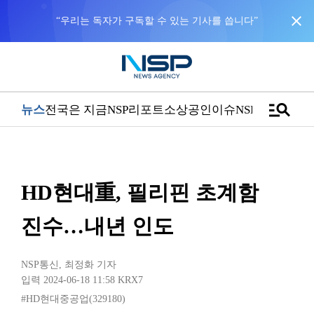
close
“우리는 독자가 구독할 수 있는 기사를 씁니다”
manage_search
뉴스
전국은 지금
NSP리포트
소상공인
이슈
NSPTV
HD현대重, 필리핀 초계함
진수…내년 인도
NSP통신
,
최정화 기자
입력 2024-06-18 11:58
KRX7
#HD현대중공업(329180)