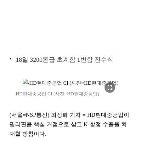
18일 3200톤급 초계함 1번함 진수식
fullscreen
HD현대중공업 CI (사진=HD현대중공업)
(서울=NSP통신) 최정화 기자 = HD현대중공업이
필리핀을 핵심 거점으로 삼고 K-함정 수출을 확
대할 방침이다.