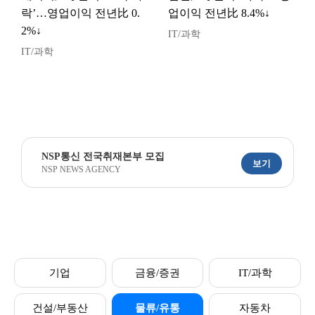
락’…영업이익 전년比 0.
업이익 전년比 8.4%↓
2%↓
IT/과학
IT/과학
NSP통신 전국취재본부 모집
보기
NSP NEWS AGENCY
기업
금융/증권
IT/과학
건설/부동산
물류/유통
자동차