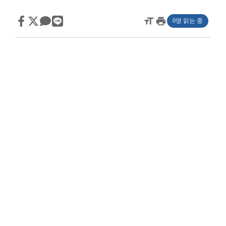
format_size
print
0명 읽는 중