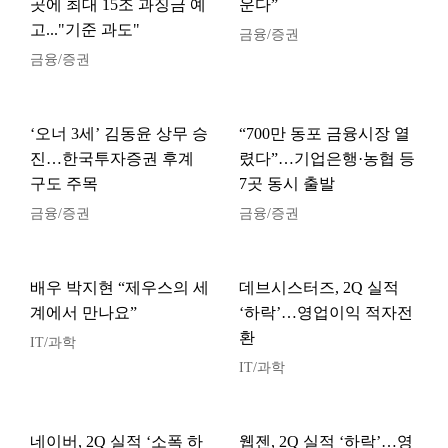
곳에 최대 15조 과징금 예
운다”
고..."기준 과도"
금융/증권
금융/증권
‘오너 3세’ 김동윤 상무 승
“700만 동포 금융시장 열
진…한국투자증권 후계
렸다”…기업은행·농협 등
구도 주목
7곳 동시 출발
금융/증권
금융/증권
배우 박지현 “제우스의 세
데브시스터즈, 2Q 실적
계에서 만나요”
‘하락’…영업이익 적자전
환
IT/과학
IT/과학
네이버, 2Q 실적 ‘소폭 하
웹젠, 2Q 실적 ‘하락’…영