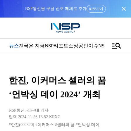
close
NSP통신을 구글 선호 매체로 추가
바로가기
manage_search
뉴스
전국은 지금
NSP리포트
소상공인
이슈
NSPTV
한진, 이커머스 셀러의 꿈
‘언박싱 데이 2024’ 개최
NSP통신
,
강은태 기자
입력 2024-11-26 13:52
KRX7
#한진(002320)
#이커머스
#셀러의 꿈
#언박싱 데이