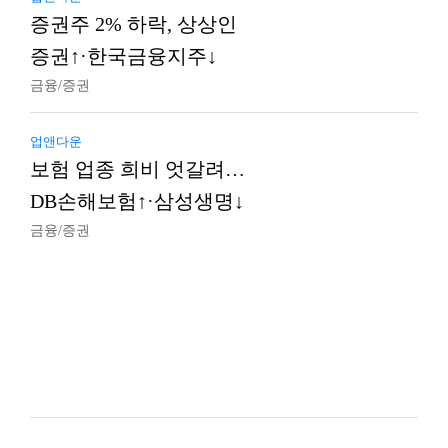
증권주 2% 하락, 상상인
증권↑·한국금융지주↓
금융/증권
업앤다운
보험 업종 희비 엇갈려…
DB손해보험↑·삼성생명↓
금융/증권