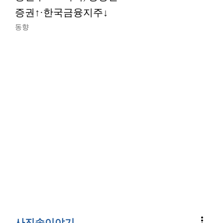
증권↑·한국금융지주↓
동향
more_vert
사진속이야기