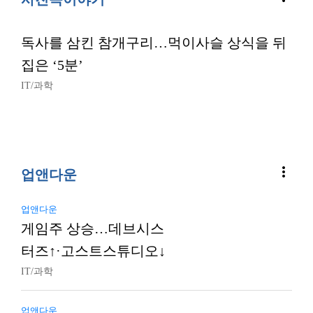
독사를 삼킨 참개구리…먹이사슬 상식을 뒤
집은 ‘5분’
IT/과학
more_vert
업앤다운
업앤다운
게임주 상승…데브시스
터즈↑·고스트스튜디오↓
IT/과학
업앤다운