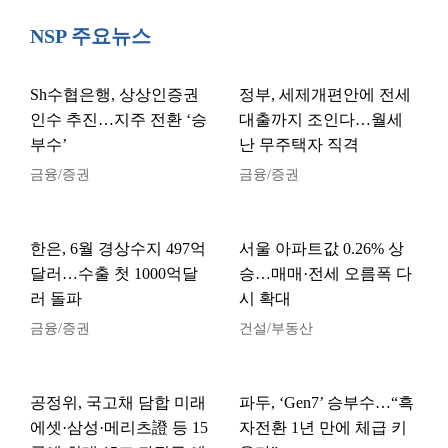
NSP 주요뉴스
Sh수협은행, 상상인증권
정부, 세제개편안에 전세
인수 추진…지주 전환 ‘승
대출까지 조인다…월세
부수’
난 무주택자 직격
금융/증권
금융/증권
한은, 6월 경상수지 497억
서울 아파트값 0.26% 상
달러…수출 첫 1000억달
승…매매·전세 오름폭 다
러 돌파
시 확대
금융/증권
건설/부동산
공정위, 국고채 담합 미래
파두, ‘Gen7’ 승부수…“흑
에셋·삼성·메리츠證 등 15
자전환 1년 만에 체급 키