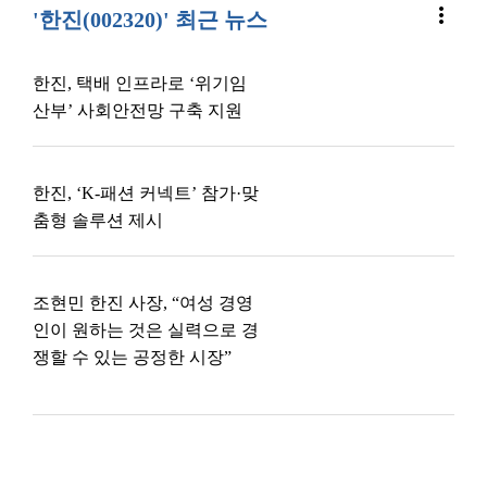
more_vert
'한진(002320)' 최근 뉴스
한진, 택배 인프라로 ‘위기임
산부’ 사회안전망 구축 지원
한진, ‘K-패션 커넥트’ 참가·맞
춤형 솔루션 제시
조현민 한진 사장, “여성 경영
인이 원하는 것은 실력으로 경
쟁할 수 있는 공정한 시장”