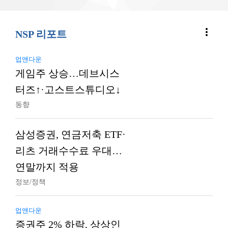
more_vert
NSP 리포트
업앤다운
게임주 상승…데브시스
터즈↑·고스트스튜디오↓
동향
삼성증권, 연금저축 ETF·
리츠 거래수수료 우대…
연말까지 적용
정보/정책
업앤다운
증권주 2% 하락, 상상인