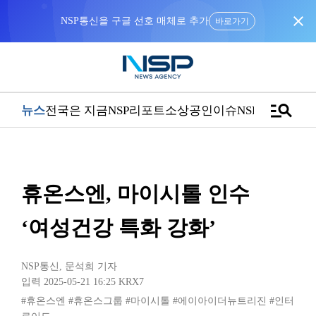
close
NSP통신을 구글 선호 매체로 추가
바로가기
manage_search
뉴스
전국은 지금
NSP리포트
소상공인
이슈
NSPTV
휴온스엔, 마이시톨 인수
‘여성건강 특화 강화’
NSP통신
,
문석희 기자
입력 2025-05-21 16:25
KRX7
#휴온스엔
#휴온스그룹
#마이시톨
#에이아이더뉴트리진
#인터