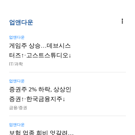
more_vert
업앤다운
업앤다운
게임주 상승…데브시스
터즈↑·고스트스튜디오↓
IT/과학
업앤다운
증권주 2% 하락, 상상인
증권↑·한국금융지주↓
금융/증권
업앤다운
보험 업종 희비 엇갈려…