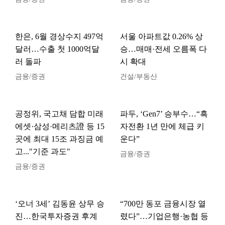
한은, 6월 경상수지 497억
서울 아파트값 0.26% 상
달러…수출 첫 1000억달
승…매매·전세 오름폭 다
러 돌파
시 확대
금융/증권
건설/부동산
공정위, 국고채 담합 미래
파두, ‘Gen7’ 승부수…“흑
에셋·삼성·메리츠證 등 15
자전환 1년 만에 체급 키
곳에 최대 15조 과징금 예
운다”
고..."기준 과도"
금융/증권
금융/증권
‘오너 3세’ 김동윤 상무 승
“700만 동포 금융시장 열
진…한국투자증권 후계
렸다”…기업은행·농협 등