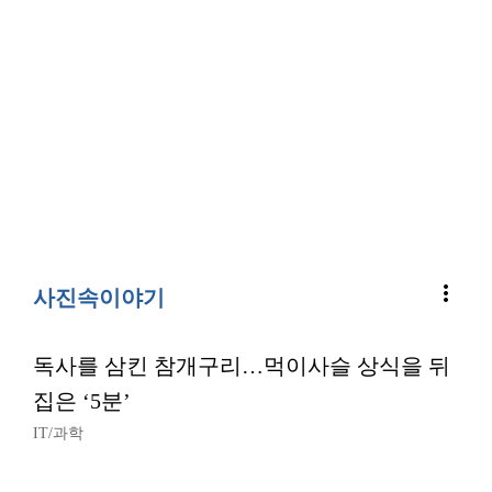
more_vert
사진속이야기
독사를 삼킨 참개구리…먹이사슬 상식을 뒤
집은 ‘5분’
IT/과학