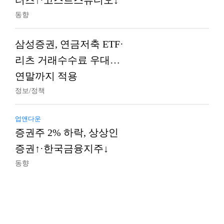
터즈↑·고스트스튜디오↓
동향
삼성증권, 연금저축 ETF·
리츠 거래수수료 우대…
연말까지 적용
정보/정책
업앤다운
증권주 2% 하락, 상상인
증권↑·한국금융지주↓
동향