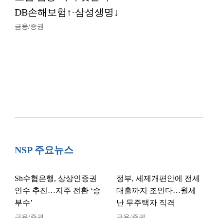
DB손해보험↑·삼성생명↓
금융/증권
NSP 주요뉴스
Sh수협은행, 상상인증권
정부, 세제개편안에 전세
인수 추진…지주 전환 ‘승
대출까지 조인다…월세
부수’
난 무주택자 직격
금융/증권
금융/증권