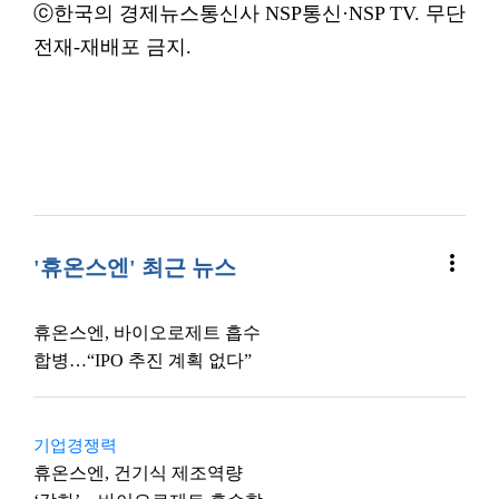
ⓒ한국의 경제뉴스통신사 NSP통신·NSP TV. 무단
전재-재배포 금지.
more_vert
'휴온스엔' 최근 뉴스
휴온스엔, 바이오로제트 흡수
합병…“IPO 추진 계획 없다”
기업경쟁력
휴온스엔, 건기식 제조역량