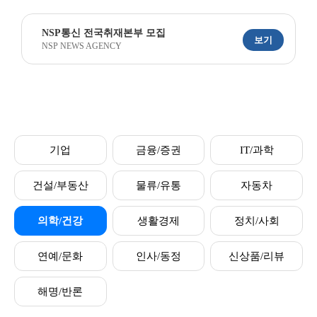
NSP통신 전국취재본부 모집
보기
NSP NEWS AGENCY
기업
금융/증권
IT/과학
건설/부동산
물류/유통
자동차
의학/건강
생활경제
정치/사회
연예/문화
인사/동정
신상품/리뷰
해명/반론