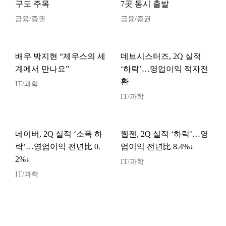
구도 주목
7곳 동시 출발
금융/증권
금융/증권
배우 박지현 “제우스의 세
데브시스터즈, 2Q 실적
계에서 만나요”
‘하락’…영업이익 적자전
환
IT/과학
IT/과학
네이버, 2Q 실적 ‘소폭 하
웹젠, 2Q 실적 ‘하락’…영
락’…영업이익 전년比 0.
업이익 전년比 8.4%↓
2%↓
IT/과학
IT/과학