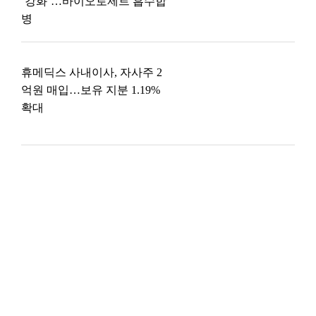
‘강화’…바이오로제트 흡수합
병
휴메딕스 사내이사, 자사주 2
억원 매입…보유 지분 1.19%
확대