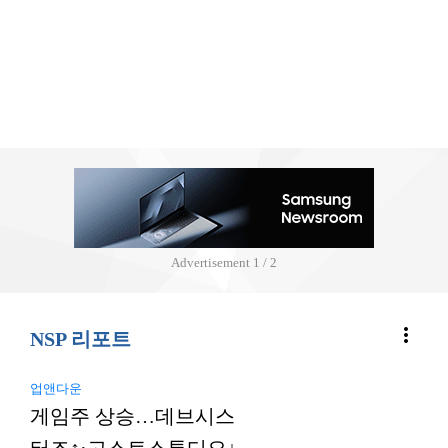
Advertisement
2 / 2
more_vert
NSP 리포트
업앤다운
게임주 상승…데브시스