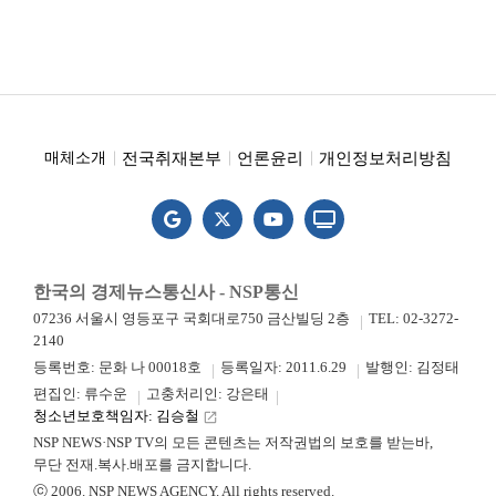
전국취재본부
언론윤리
개인정보처리방침
매체소개
한국의 경제뉴스통신사 - NSP통신
07236 서울시 영등포구 국회대로750 금산빌딩 2층
TEL: 02-3272-
2140
등록번호: 문화 나 00018호
등록일자: 2011.6.29
발행인: 김정태
편집인: 류수운
고충처리인: 강은태
청소년보호책임자: 김승철
launch
NSP NEWS·NSP TV의 모든 콘텐츠는 저작권법의 보호를 받는바,
무단 전재.복사.배포를 금지합니다.
ⓒ 2006. NSP NEWS AGENCY. All rights reserved.