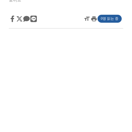
로이드
format_size
print
0명 읽는 중