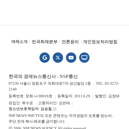
전국취재본부
언론윤리
개인정보처리방침
매체소개
한국의 경제뉴스통신사 - NSP통신
07236 서울시 영등포구 국회대로750 금산빌딩 2층
TEL: 02-3272-
2140
등록번호: 문화 나 00018호
등록일자: 2011.6.29
발행인: 김정태
편집인: 류수운
고충처리인: 강은태
청소년보호책임자: 김승철
launch
NSP NEWS·NSP TV의 모든 콘텐츠는 저작권법의 보호를 받는바,
무단 전재.복사.배포를 금지합니다.
ⓒ 2006. NSP NEWS AGENCY. All rights reserved.