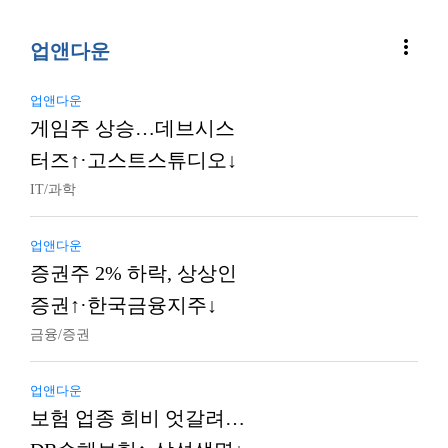
more_vert
업앤다운
업앤다운
게임주 상승…데브시스
터즈↑·고스트스튜디오↓
IT/과학
업앤다운
증권주 2% 하락, 상상인
증권↑·한국금융지주↓
금융/증권
업앤다운
보험 업종 희비 엇갈려…