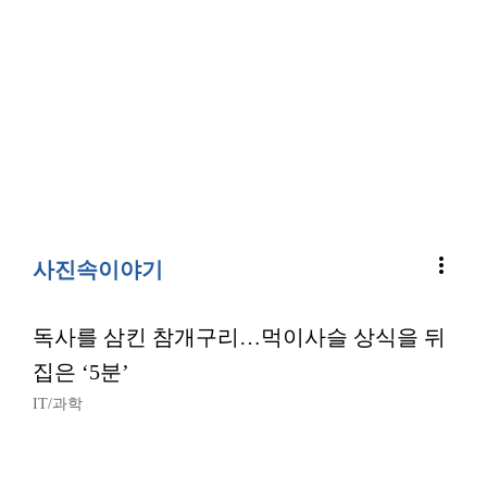
more_vert
사진속이야기
독사를 삼킨 참개구리…먹이사슬 상식을 뒤
집은 ‘5분’
IT/과학