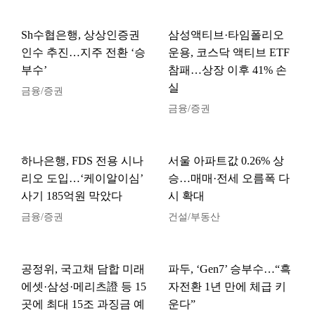
Sh수협은행, 상상인증권
삼성액티브·타임폴리오
인수 추진…지주 전환 ‘승
운용, 코스닥 액티브 ETF
부수’
참패…상장 이후 41% 손
실
금융/증권
금융/증권
하나은행, FDS 전용 시나
서울 아파트값 0.26% 상
리오 도입…‘케이알이심’
승…매매·전세 오름폭 다
사기 185억원 막았다
시 확대
금융/증권
건설/부동산
공정위, 국고채 담합 미래
파두, ‘Gen7’ 승부수…“흑
에셋·삼성·메리츠證 등 15
자전환 1년 만에 체급 키
곳에 최대 15조 과징금 예
운다”