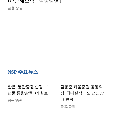
DB손해보험↑·삼성생명↓
금융/증권
NSP 주요뉴스
한은, 통안증권 손질…1
김동준 키움증권 공동의
년물 통합발행 3개월로
장, 최대실적에도 전산장
애 반복
금융/증권
금융/증권