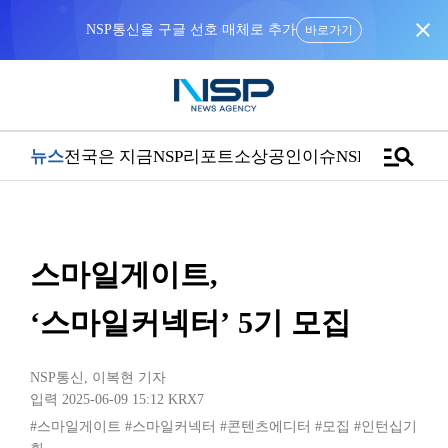
close
NSP통신을 구글 선호 매체로 추가
바로가기
manage_search
뉴스
전국은 지금
NSP리포트
소상공인
이슈
NSPTV
스마일게이트,
‘스마일커넥터’ 5기 모집
NSP통신
,
이복현 기자
입력 2025-06-09 15:12
KRX7
#스마일게이트
#스마일커넥터
#콘텐츠에디터
#모집
#인턴십기