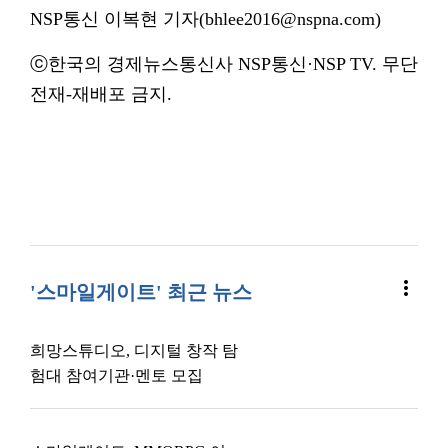
NSP통신 이복현 기자(bhlee2016@nspna.com)
ⓒ한국의 경제뉴스통신사 NSP통신·NSP TV. 무단
전재-재배포 금지.
more_vert
'스마일게이트' 최근 뉴스
희망스튜디오, 디지털 창작 탐
험대 참여기관·멘토 모집