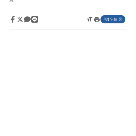
회
format_size
print
0명 읽는 중