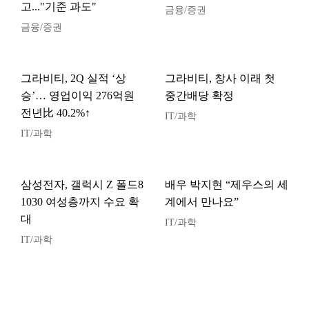
고..."기준 과도"
금융/증권
금융/증권
그라비티, 2Q 실적 ‘상
그라비티, 창사 이래 첫
승’… 영업이익 276억원
중간배당 확정
전년比 40.2%↑
IT/과학
IT/과학
삼성전자, 갤럭시 Z 폴드8
배우 박지현 “제우스의 세
1030 여성층까지 수요 확
계에서 만나요”
대
IT/과학
IT/과학