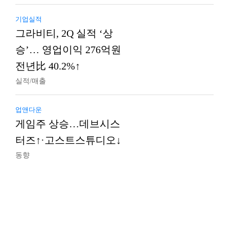
기업실적
그라비티, 2Q 실적 ‘상
승’… 영업이익 276억원
전년比 40.2%↑
실적/매출
업앤다운
게임주 상승…데브시스
터즈↑·고스트스튜디오↓
동향