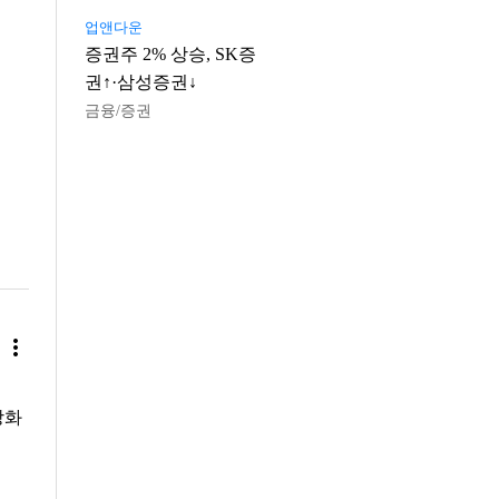
업앤다운
증권주 2% 상승, SK증
권↑·삼성증권↓
금융/증권
more_vert
강화