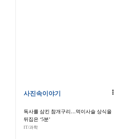
more_vert
사진속이야기
독사를 삼킨 참개구리…먹이사슬 상식을
뒤집은 ‘5분’
IT/과학