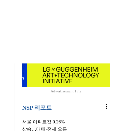
Advertisement
1 / 2
more_vert
NSP 리포트
서울 아파트값 0.26%
상승…매매·전세 오름