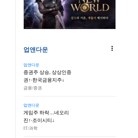
more_vert
업앤다운
업앤다운
증권주 상승, 상상인증
권↑·한국금융지주↓
금융/증권
업앤다운
게임주 하락…네오리
진↑·조이시티↓
IT/과학