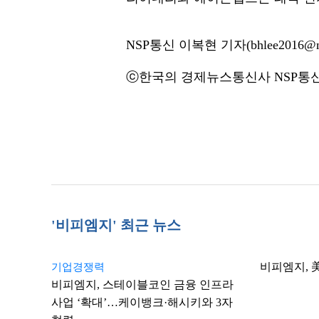
NSP통신 이복현 기자(bhlee2016@ns
ⓒ한국의 경제뉴스통신사 NSP통신·
'비피엠지' 최근 뉴스
비피엠지, 
기업경쟁력
비피엠지, 스테이블코인 금융 인프라
사업 ‘확대’…케이뱅크·해시키와 3자