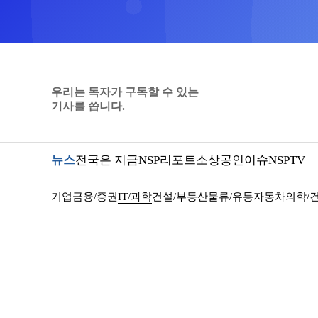
우리는 독자가 구독할 수 있는
기사를 씁니다.
뉴스
전국은 지금
NSP리포트
소상공인
이슈
NSPTV
기업
금융/증권
IT/과학
건설/부동산
물류/유통
자동차
의학/