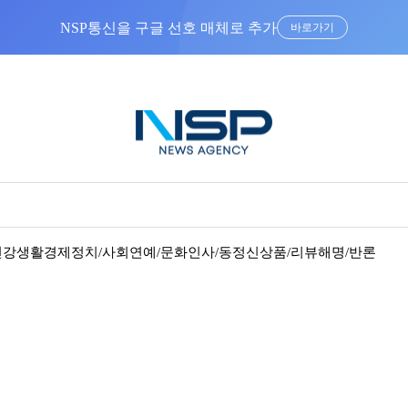
NSP통신을 구글 선호 매체로 추가
바로가기
건강
생활경제
정치/사회
연예/문화
인사/동정
신상품/리뷰
해명/반론