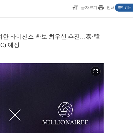
format_size
print
글자크기
인쇄
0명 읽는
위한 라이선스 확보 최우선 추진…泰·韓
C) 예정
fullscreen