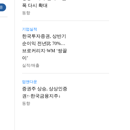
폭 다시 확대
 중
동향
기업실적
한국투자증권, 상반기
순이익 전년比 70%…
브로커리지·WM ‘쌍끌
이’
실적/매출
업앤다운
증권주 상승, 상상인증
권↑·한국금융지주↓
동향