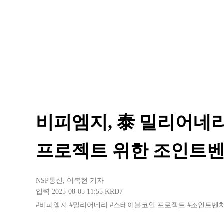
비피엠지, 泰 밀리어네
프로젝트 위한 조인트벤
NSP통신
,
이복현 기자
입력 2025-08-05 11:55
KRD7
#비피엠지
#밀리어네리
#스테이블코인 프로젝트
#조인트벤