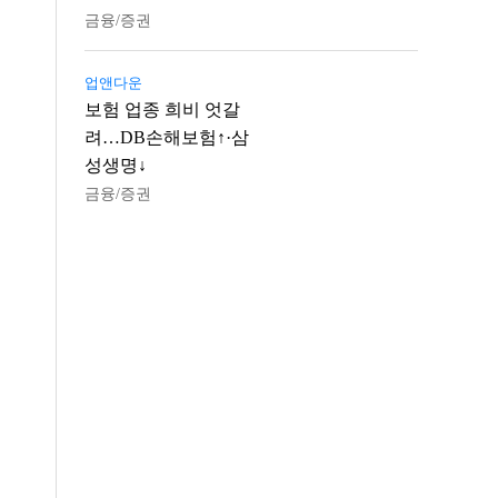
금융/증권
업앤다운
보험 업종 희비 엇갈
려…DB손해보험↑·삼
성생명↓
금융/증권