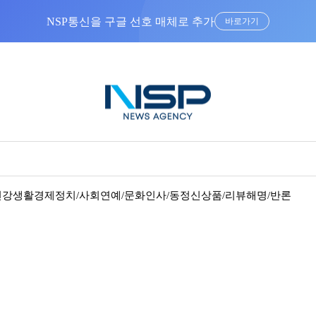
NSP통신을 구글 선호 매체로 추가
바로가기
건강
생활경제
정치/사회
연예/문화
인사/동정
신상품/리뷰
해명/반론