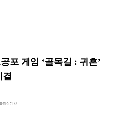
포 게임 ‘골목길 : 귀흔’
체결
퍼블리싱계약