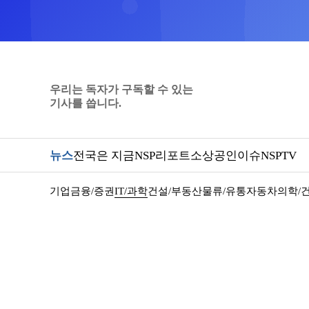
우리는 독자가 구독할 수 있는
기사를 씁니다.
뉴스
전국은 지금
NSP리포트
소상공인
이슈
NSPTV
기업
금융/증권
IT/과학
건설/부동산
물류/유통
자동차
의학/