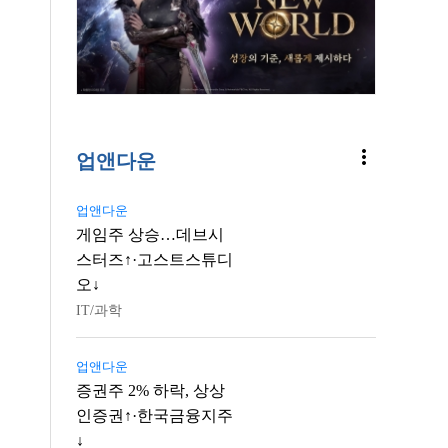
more_vert
업앤다운
업앤다운
게임주 상승…데브시
스터즈↑·고스트스튜디
오↓
IT/과학
업앤다운
증권주 2% 하락, 상상
인증권↑·한국금융지주
↓