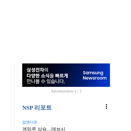
Advertisement
1 / 2
more_vert
NSP 리포트
업앤다운
게임주 상승…데브시