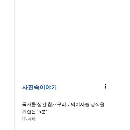
more_vert
사진속이야기
독사를 삼킨 참개구리…먹이사슬 상식을
뒤집은 ‘5분’
IT/과학