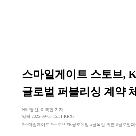
스마일게이트 스토브, K공
글로벌 퍼블리싱 계약 
NSP통신
,
이복현 기자
입력 2025-09-03 15:51
KRX7
#스마일게이트
#스토브
#K공포게임
#골목길:귀흔
#글로벌