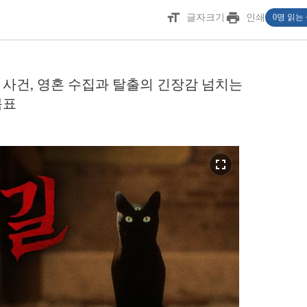
format_size
print
글자크기
인쇄
0명 읽는
사건, 영혼 수집과 탈출의 긴장감 넘치는
목표
fullscreen