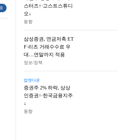
스터즈↑·고스트스튜디
 중
오↓
동향
삼성증권, 연금저축 ET
F·리츠 거래수수료 우
대…연말까지 적용
정보/정책
업앤다운
증권주 2% 하락, 상상
인증권↑·한국금융지주
↓
동향