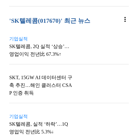
more_vert
'SK텔레콤(017670)' 최근 뉴스
기업실적
SK텔레콤, 2Q 실적 ‘상승’…
영업이익 전년比 67.3%↑
SKT, 15GW AI 데이터센터 구
축 추진…해인 클러스터 CSA
P 인증 취득
기업실적
SK텔레콤, 실적 ‘하락’…1Q
영업익 전년比 5.3%↓