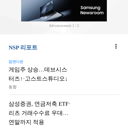
Advertisement
2 / 2
more_vert
NSP 리포트
업앤다운
게임주 상승…데브시스
터즈↑·고스트스튜디오↓
동향
삼성증권, 연금저축 ETF·
리츠 거래수수료 우대…
연말까지 적용