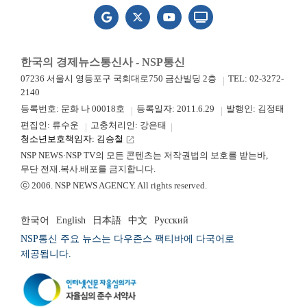
한국의 경제뉴스통신사 - NSP통신
07236 서울시 영등포구 국회대로750 금산빌딩 2층
TEL: 02-3272-
2140
등록번호: 문화 나 00018호
등록일자: 2011.6.29
발행인: 김정태
편집인: 류수운
고충처리인: 강은태
청소년보호책임자: 김승철
launch
NSP NEWS·NSP TV의 모든 콘텐츠는 저작권법의 보호를 받는바,
무단 전재.복사.배포를 금지합니다.
ⓒ 2006. NSP NEWS AGENCY. All rights reserved.
한국어
English
日本語
中文
Русский
NSP통신 주요 뉴스는 다우존스 팩티바에 다국어로
제공됩니다.