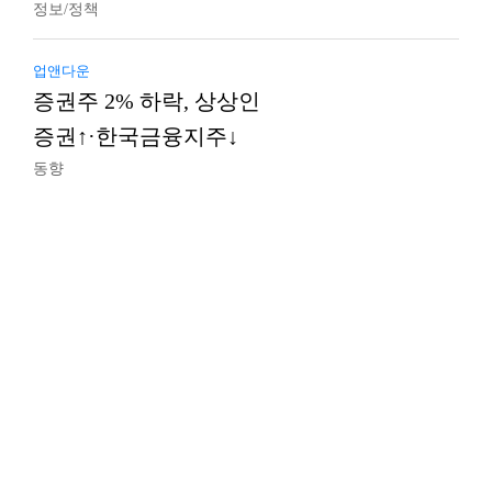
정보/정책
업앤다운
증권주 2% 하락, 상상인
증권↑·한국금융지주↓
동향