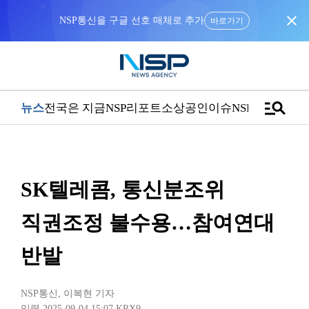
close
NSP통신을 구글 선호 매체로 추가
바로가기
manage_search
뉴스
전국은 지금
NSP리포트
소상공인
이슈
NSPTV
SK텔레콤, 통신분조위
직권조정 불수용…참여연대
반발
NSP통신
,
이복현 기자
입력 2025-09-04 15:07
KRX9