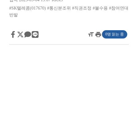
#SK텔레콤(017670)
#통신분조위
#직권조정
#불수용
#참여연대
반발
format_size
print
0명 읽는 중