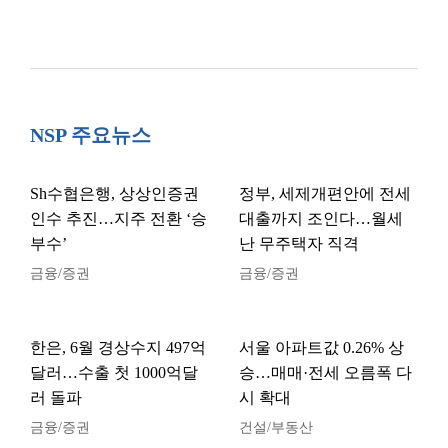
NSP 주요뉴스
Sh수협은행, 상상인증권
정부, 세제개편안에 전세
인수 추진…지주 전환 ‘승
대출까지 조인다…월세
부수’
난 무주택자 직격
금융/증권
금융/증권
한은, 6월 경상수지 497억
서울 아파트값 0.26% 상
달러…수출 첫 1000억달
승…매매·전세 오름폭 다
러 돌파
시 확대
금융/증권
건설/부동산