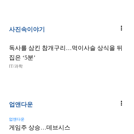
more_vert
사진속이야기
독사를 삼킨 참개구리…먹이사슬 상식을 뒤
집은 ‘5분’
IT/과학
more_vert
업앤다운
업앤다운
게임주 상승…데브시스