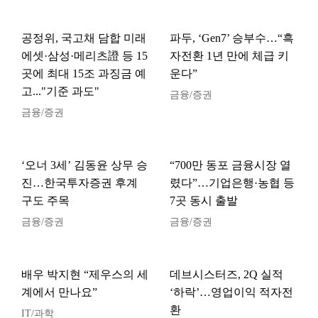
공정위, 국고채 담합 미래
파두, ‘Gen7’ 승부수…“흑
에셋·삼성·메리츠證 등 15
자전환 1년 만에 체급 키
곳에 최대 15조 과징금 예
운다”
고..."기준 과도"
금융/증권
금융/증권
‘오너 3세’ 김동윤 상무 승
“700만 동포 금융시장 열
진…한국투자증권 후계
렸다”…기업은행·농협 등
구도 주목
7곳 동시 출발
금융/증권
금융/증권
배우 박지현 “제우스의 세
데브시스터즈, 2Q 실적
계에서 만나요”
‘하락’…영업이익 적자전
환
IT/과학