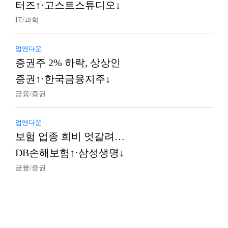
터즈↑·고스트스튜디오↓
IT/과학
업앤다운
증권주 2% 하락, 상상인
증권↑·한국금융지주↓
금융/증권
업앤다운
보험 업종 희비 엇갈려…
DB손해보험↑·삼성생명↓
금융/증권