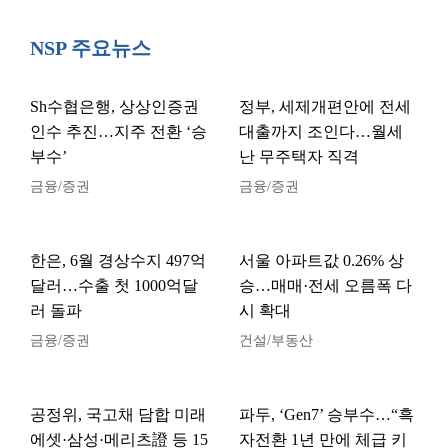
NSP 주요뉴스
Sh수협은행, 상상인증권
정부, 세제개편안에 전세
인수 추진…지주 전환 ‘승
대출까지 조인다…월세
부수’
난 무주택자 직격
금융/증권
금융/증권
한은, 6월 경상수지 497억
서울 아파트값 0.26% 상
달러…수출 첫 1000억달
승…매매·전세 오름폭 다
러 돌파
시 확대
금융/증권
건설/부동산
공정위, 국고채 담합 미래
파두, ‘Gen7’ 승부수…“흑
에셋·삼성·메리츠證 등 15
자전환 1년 만에 체급 키