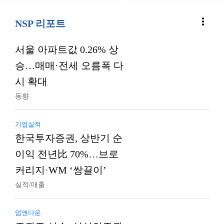
more_vert
NSP 리포트
서울 아파트값 0.26% 상
승…매매·전세 오름폭 다
시 확대
동향
기업실적
한국투자증권, 상반기 순
이익 전년比 70%…브로
커리지·WM ‘쌍끌이’
실적/매출
업앤다운