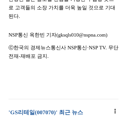
로 고객들의 소장 가치를 더욱 높일 것으로 기대
된다.
NSP통신 옥한빈 기자(gksqls010@nspna.com)
ⓒ한국의 경제뉴스통신사 NSP통신·NSP TV. 무단
전재-재배포 금지.
more_vert
'GS리테일(007070)' 최근 뉴스