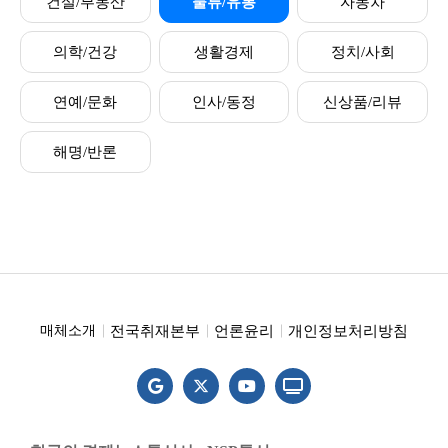
건설/부동산
물류/유통
자동차
의학/건강
생활경제
정치/사회
연예/문화
인사/동정
신상품/리뷰
해명/반론
전국취재본부
언론윤리
개인정보처리방침
매체소개