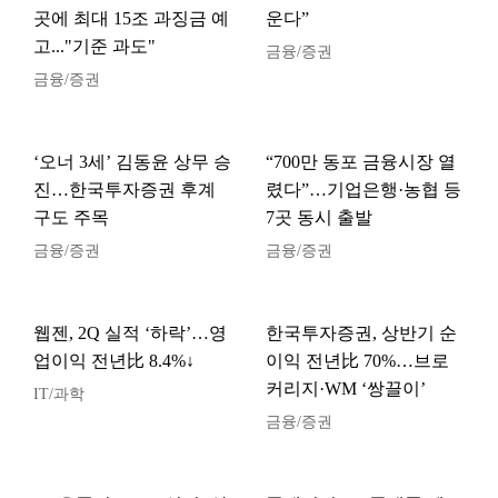
곳에 최대 15조 과징금 예
운다”
고..."기준 과도"
금융/증권
금융/증권
‘오너 3세’ 김동윤 상무 승
“700만 동포 금융시장 열
진…한국투자증권 후계
렸다”…기업은행·농협 등
구도 주목
7곳 동시 출발
금융/증권
금융/증권
웹젠, 2Q 실적 ‘하락’…영
한국투자증권, 상반기 순
업이익 전년比 8.4%↓
이익 전년比 70%…브로
커리지·WM ‘쌍끌이’
IT/과학
금융/증권