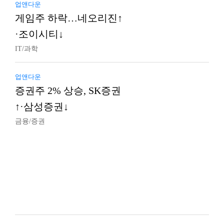
업앤다운
게임주 하락…네오리진↑
·조이시티↓
IT/과학
업앤다운
증권주 2% 상승, SK증권
↑·삼성증권↓
금융/증권