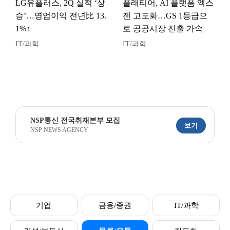
LG유플러스, 2Q 실적 ‘상
플래티어, AI 플랫폼 엑스
승’…영업이익 전년比 13.
젠 고도화…GS 1등급으
1%↑
로 공공시장 진출 가속
IT/과학
IT/과학
NSP통신 전국취재본부 모집
보기
NSP NEWS AGENCY
기업
금융/증권
IT/과학