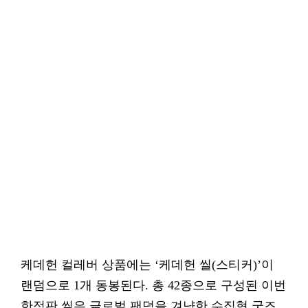
케데헌 컬레버 상품에는 ‘케데헌 씰(스티커)’이
랜덤으로 1개 동봉된다. 총 42종으로 구성된 이번
한정판 씰은 글로벌 팬덤을 겨냥한 수집형 굿즈