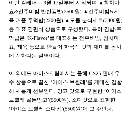
이번 컬레버는 9월 17일부터 시작되며 ▲참치마
요&전주비빔 반반김밥(3500원) ▲전주비빔&제
육 커플 주먹밥(2200원) ▲모둠 분식세트(3400원)
등 대표 간편식 상품으로 구성됐다. 특히 김밥·주
먹밥은 ‘K-Flavor’를 대표하는 전주비빔, 참치마
요, 제육 등으로 만들어 한국적 맛과 재미를 동시
에 전한다는 설명이다.
이 외에도 아이스크림에서는 올해 GS25 판매 우
수 상품으로 꼽힌 ‘아이스 브륄레’를 케데헌 결합
해 새롭게 선보인다. 망고 맛으로 구현한 ‘아이스
브륄레 골든망고’(5500원), 소다맛으로 표현한
‘아이스 브륄레 소다팝’(5500원)이 그 주인공.