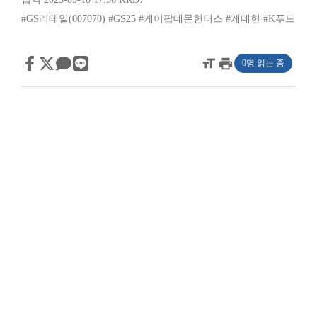
#GS리테일(007070)
#GS25
#케이팝데몬헌터스
#게데헌
#K푸드
format_size
print
0명 읽는 중