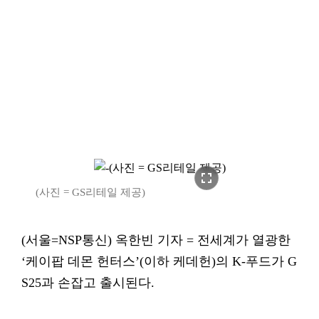
fullscreen
(사진 = GS리테일 제공)
(서울=NSP통신) 옥한빈 기자 = 전세계가 열광한
‘케이팝 데몬 헌터스’(이하 케데헌)의 K-푸드가 G
S25과 손잡고 출시된다.