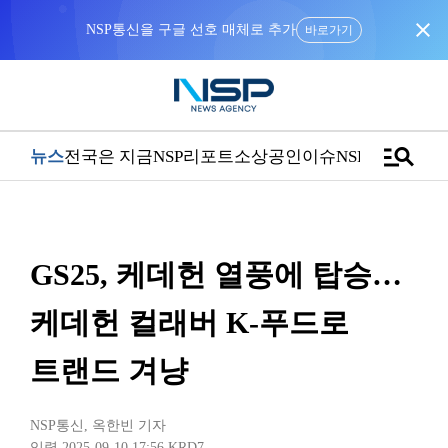
close
NSP통신을 구글 선호 매체로 추가
바로가기
manage_search
뉴스
전국은 지금
NSP리포트
소상공인
이슈
NSPTV
GS25, 케데헌 열풍에 탑승…
케데헌 컬래버 K-푸드로
트랜드 겨냥
NSP통신
,
옥한빈 기자
입력 2025-09-10 17:56
KRD7