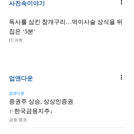
more_vert
사진속이야기
독사를 삼킨 참개구리…먹이사슬 상식을 뒤
집은 ‘5분’
IT/과학
more_vert
업앤다운
업앤다운
증권주 상승, 상상인증권
↑·한국금융지주↓
금융/증권