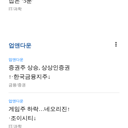
집은 ‘5분’
IT/과학
more_vert
업앤다운
업앤다운
증권주 상승, 상상인증권
↑·한국금융지주↓
금융/증권
업앤다운
게임주 하락…네오리진↑
·조이시티↓
IT/과학