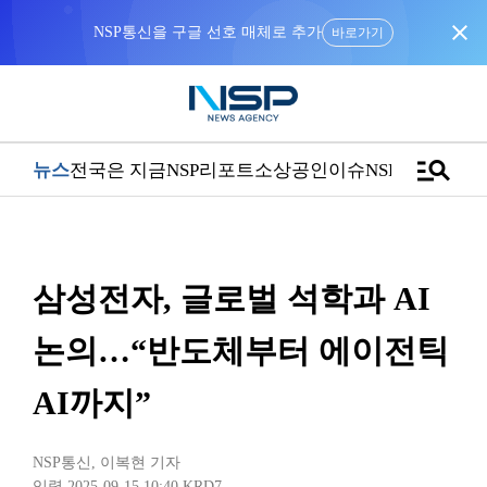
close
NSP통신을 구글 선호 매체로 추가
바로가기
manage_search
뉴스
전국은 지금
NSP리포트
소상공인
이슈
NSPTV
삼성전자, 글로벌 석학과 AI
논의…“반도체부터 에이전틱
AI까지”
NSP통신
,
이복현 기자
입력 2025-09-15 10:40
KRD7