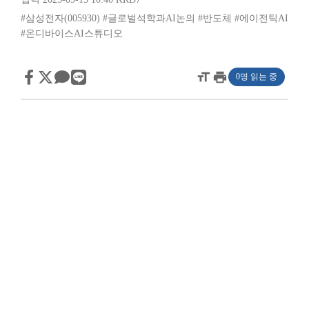
#삼성전자(005930)
#글로벌석학과AI논의
#반도체
#에이전틱AI
#온디바이스AI스튜디오
format_size
print
0명 읽는 중