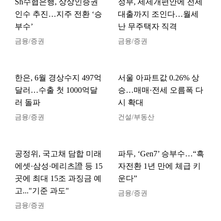
Sh수협은행, 상상인증권
정부, 세제개편안에 전세
인수 추진…지주 전환 ‘승
대출까지 조인다…월세
부수’
난 무주택자 직격
금융/증권
금융/증권
한은, 6월 경상수지 497억
서울 아파트값 0.26% 상
달러…수출 첫 1000억달
승…매매·전세 오름폭 다
러 돌파
시 확대
금융/증권
건설/부동산
공정위, 국고채 담합 미래
파두, ‘Gen7’ 승부수…“흑
에셋·삼성·메리츠證 등 15
자전환 1년 만에 체급 키
곳에 최대 15조 과징금 예
운다”
고..."기준 과도"
금융/증권
금융/증권