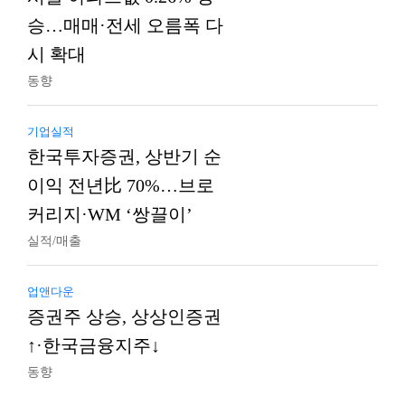
승…매매·전세 오름폭 다
시 확대
동향
기업실적
한국투자증권, 상반기 순
이익 전년比 70%…브로
커리지·WM ‘쌍끌이’
실적/매출
업앤다운
증권주 상승, 상상인증권
↑·한국금융지주↓
동향