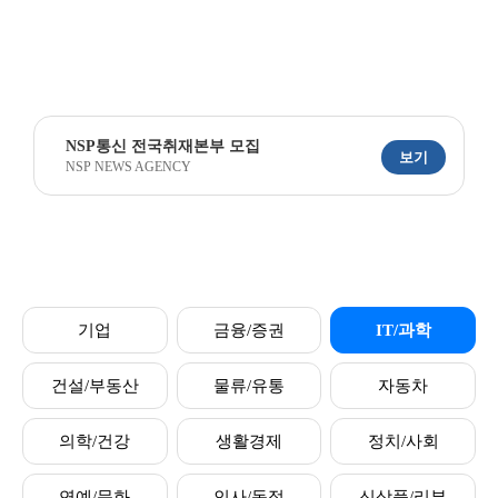
NSP통신 전국취재본부 모집
보기
NSP NEWS AGENCY
기업
금융/증권
IT/과학
건설/부동산
물류/유통
자동차
의학/건강
생활경제
정치/사회
연예/문화
인사/동정
신상품/리뷰