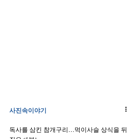
more_vert
사진속이야기
독사를 삼킨 참개구리…먹이사슬 상식을 뒤