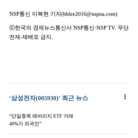
NSP통신 이복현 기자(bhlee2016@nspna.com)
ⓒ한국의 경제뉴스통신사 NSP통신·NSP TV. 무단
전재-재배포 금지.
more_vert
'삼성전자(005930)' 최근 뉴스
“단일종목 레버리지 ETF 거래
40%가 외국인”