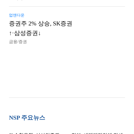
업앤다운
증권주 2% 상승, SK증권
↑·삼성증권↓
금융/증권
NSP 주요뉴스