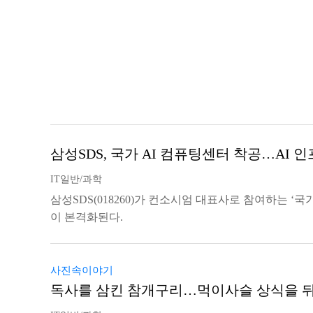
삼성SDS, 국가 AI 컴퓨팅센터 착공…AI 
IT일반/과학
삼성SDS(018260)가 컨소시엄 대표사로 참여하는 ‘국
이 본격화된다.
사진속이야기
독사를 삼킨 참개구리…먹이사슬 상식을 뒤집