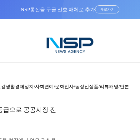
NSP통신을 구글 선호 매체로 추가
바로가기
건강
생활경제
정치/사회
연예/문화
인사/동정
신상품/리뷰
해명/반론
1등급으로 공공시장 진