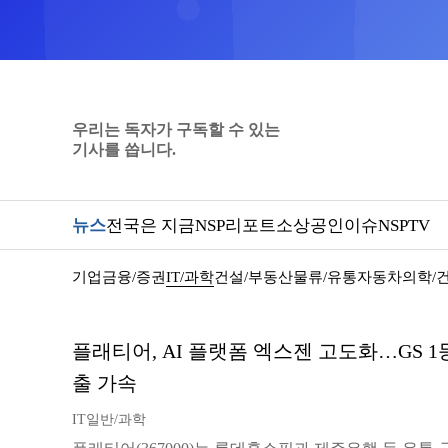
우리는 독자가 구독할 수 있는
기사를 씁니다.
뉴스
전국은 지금
NSP리포트
소상공인
이슈
NSPTV
기업
금융/증권
IT/과학
건설/부동산
물류/유통
자동차
의학/
플래티어, AI 플랫폼 엑스젠 고도화…GS 
출 가속
IT일반/과학