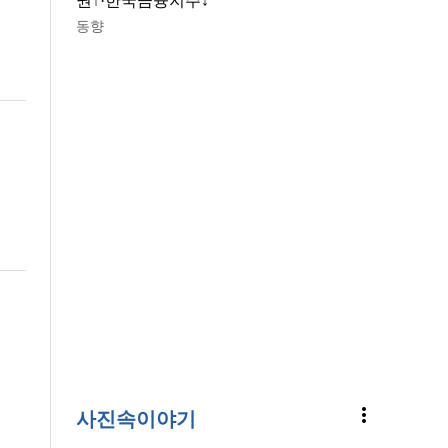
권↑·한국금융지주↓
동향
more_vert
사진속이야기