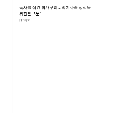
독사를 삼킨 참개구리…먹이사슬 상식을
뒤집은 ‘5분’
IT/과학