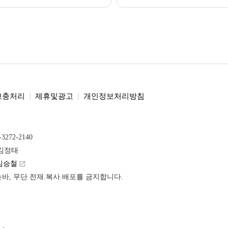
고충처리
제휴및광고
개인정보처리방침
-3272-2140
 김정태
김승철
launch
받는바, 무단 전재.복사.배포를 금지합니다.