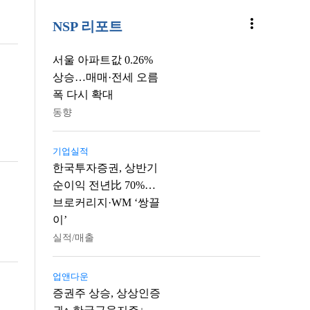
more_vert
NSP 리포트
서울 아파트값 0.26%
상승…매매·전세 오름
폭 다시 확대
동향
기업실적
한국투자증권, 상반기
순이익 전년比 70%…
브로커리지·WM ‘쌍끌
이’
실적/매출
업앤다운
증권주 상승, 상상인증