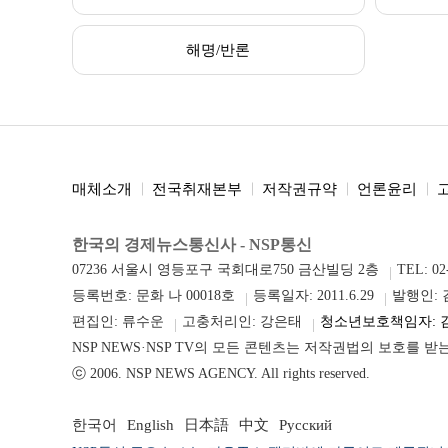
해명/반론
매체소개
전국취재본부
저작권규약
언론윤리
한국의 경제뉴스통신사 - NSP통신
07236 서울시 영등포구 국회대로750 금산빌딩 2층
TEL: 02
등록번호: 문화 나 00018호
등록일자: 2011.6.29
발행인:
편집인: 류수운
고충처리인: 강은태
청소년보호책임자: 
NSP NEWS·NSP TV의 모든 콘텐츠는 저작권법의 보호를 
ⓒ 2006. NSP NEWS AGENCY. All rights reserved.
한국어
English
日本語
中文
Русский