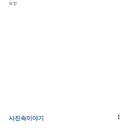
동향
more_vert
사진속이야기