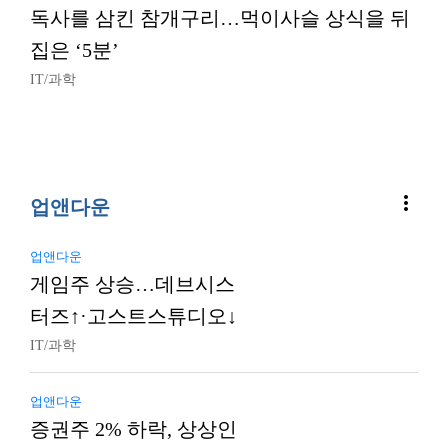
독사를 삼킨 참개구리…먹이사슬 상식을 뒤
집은 ‘5분’
IT/과학
more_vert
업앤다운
업앤다운
게임주 상승…데브시스
터즈↑·고스트스튜디오↓
IT/과학
업앤다운
증권주 2% 하락, 상상인