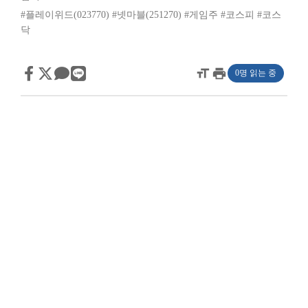
#플레이위드(023770)
#넷마블(251270)
#게임주
#코스피
#코스
닥
format_size
print
0명 읽는 중