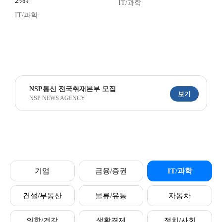
2%↓
IT/과학
IT/과학
NSP통신 전국취재본부 모집
보기
NSP NEWS AGENCY
기업
금융/증권
IT/과학
건설/부동산
물류/유통
자동차
의학/건강
생활경제
정치/사회