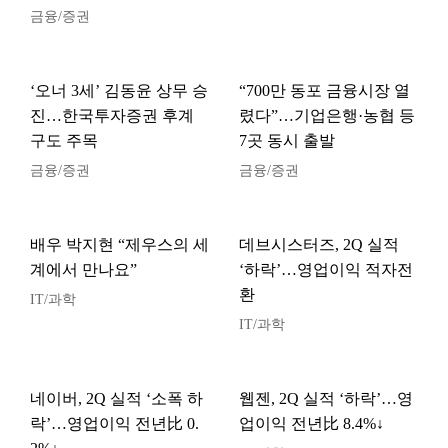
금융/증권
‘오너 3세’ 김동윤 상무 승
“700만 동포 금융시장 열
진…한국투자증권 후계
렸다”…기업은행·농협 등
구도 주목
7곳 동시 출발
금융/증권
금융/증권
배우 박지현 “제우스의 세
데브시스터즈, 2Q 실적
계에서 만나요”
‘하락’…영업이익 적자전
환
IT/과학
IT/과학
네이버, 2Q 실적 ‘소폭 하
웹젠, 2Q 실적 ‘하락’…영
락’…영업이익 전년比 0.
업이익 전년比 8.4%↓