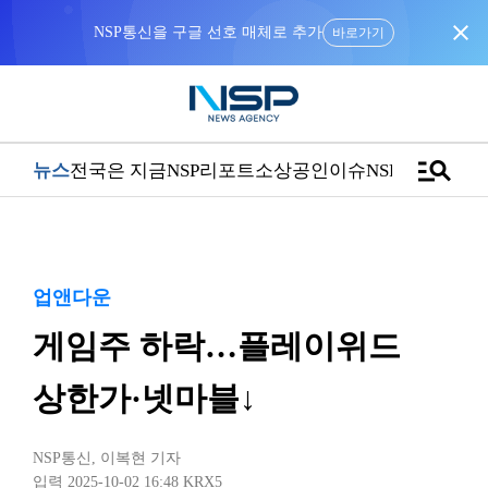
close
NSP통신을 구글 선호 매체로 추가
바로가기
manage_search
뉴스
전국은 지금
NSP리포트
소상공인
이슈
NSPTV
업앤다운
게임주 하락…플레이위드
상한가·넷마블↓
NSP통신
,
이복현 기자
입력 2025-10-02 16:48
KRX5