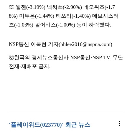
또 웹젠(-3.19%) 넥써쓰(-2.90%) 네오위즈(-1.7
8%) 미투온(-1.44%) 티쓰리(-1.40%) 데브시스터
즈(-1.03%) 펄어비스(-1.00%) 등이 하락했다.
NSP통신 이복현 기자(bhlee2016@nspna.com)
ⓒ한국의 경제뉴스통신사 NSP통신·NSP TV. 무단
전재-재배포 금지.
more_vert
'플레이위드(023770)' 최근 뉴스