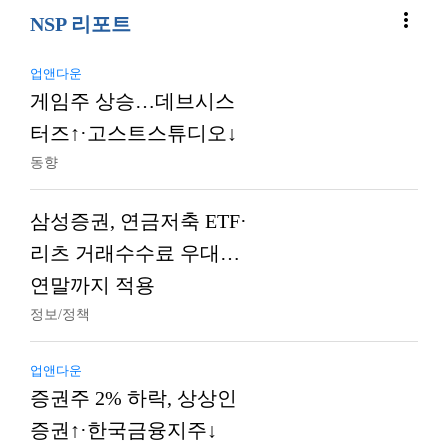
more_vert
NSP 리포트
업앤다운
게임주 상승…데브시스
터즈↑·고스트스튜디오↓
동향
삼성증권, 연금저축 ETF·
리츠 거래수수료 우대…
연말까지 적용
정보/정책
업앤다운
증권주 2% 하락, 상상인
증권↑·한국금융지주↓