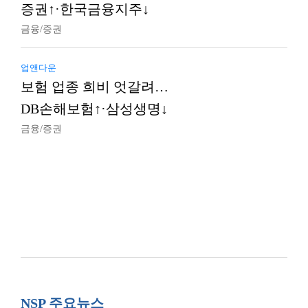
증권↑·한국금융지주↓
금융/증권
업앤다운
보험 업종 희비 엇갈려…
DB손해보험↑·삼성생명↓
금융/증권
NSP 주요뉴스