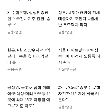
Sh수협은행, 상상인증권
정부, 세제개편안에 전세
인수 추진…지주 전환 ‘승
대출까지 조인다…월세
부수’
난 무주택자 직격
금융/증권
금융/증권
한은, 6월 경상수지 497억
서울 아파트값 0.26% 상
달러…수출 첫 1000억달
승…매매·전세 오름폭 다
러 돌파
시 확대
금융/증권
건설/부동산
공정위, 국고채 담합 미래
파두, ‘Gen7’ 승부수…“흑
에셋·삼성·메리츠證 등 15
자전환 1년 만에 체급 키
곳에 최대 15조 과징금 예
운다”
고..."기준 과도"
금융/증권