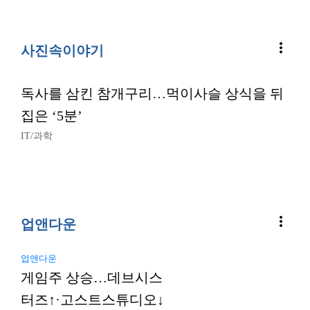
more_vert
사진속이야기
독사를 삼킨 참개구리…먹이사슬 상식을 뒤
집은 ‘5분’
IT/과학
more_vert
업앤다운
업앤다운
게임주 상승…데브시스
터즈↑·고스트스튜디오↓