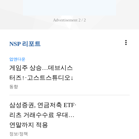
Advertisement
2 / 2
more_vert
NSP 리포트
업앤다운
게임주 상승…데브시스
터즈↑·고스트스튜디오↓
동향
삼성증권, 연금저축 ETF·
리츠 거래수수료 우대…
연말까지 적용
정보/정책