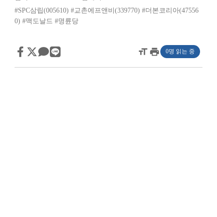
#SPC삼립(005610)
#교촌에프앤비(339770)
#더본코리아(47556
0)
#맥도날드
#명륜당
format_size
print
0명 읽는 중