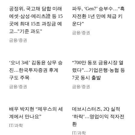
공정위, 국고채 담합 미래
파두, ‘Gen7’ 승부수…“흑
에셋·삼성·메리츠證 등 15
자전환 1년 만에 체급 키
곳에 최대 15조 과징금 예
운다”
고..."기준 과도"
금융/증권
금융/증권
‘오너 3세’ 김동윤 상무 승
“700만 동포 금융시장 열
진…한국투자증권 후계
렸다”…기업은행·농협 등
구도 주목
7곳 동시 출발
금융/증권
금융/증권
배우 박지현 “제우스의 세
데브시스터즈, 2Q 실적
계에서 만나요”
‘하락’…영업이익 적자전
환
IT/과학
IT/과학