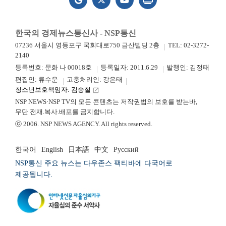
한국의 경제뉴스통신사 - NSP통신
07236 서울시 영등포구 국회대로750 금산빌딩 2층
TEL: 02-3272-
2140
등록번호: 문화 나 00018호
등록일자: 2011.6.29
발행인: 김정태
편집인: 류수운
고충처리인: 강은태
청소년보호책임자: 김승철
launch
NSP NEWS·NSP TV의 모든 콘텐츠는 저작권법의 보호를 받는바,
무단 전재.복사.배포를 금지합니다.
ⓒ 2006. NSP NEWS AGENCY. All rights reserved.
한국어
English
日本語
中文
Русский
NSP통신 주요 뉴스는 다우존스 팩티바에 다국어로
제공됩니다.