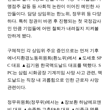
맹점주 갈등 등 사회적 논란이 이어진 예민한 사
안들이다. 담당 상임위는 한노위, 정무위 등 다양
하다. 특히 정권이 바뀐 후 진행되는 첫 국정감사
인 만큼 기업들에 어떤 철퇴가 내려질지 지켜볼
만하게 됐다.
구체적인 각 상임위 주요 증인으로는 먼저 기후
에너지환경노동위원회(환노위)에서 ▲도세호 SP
C 대표 ▲김기원 한국맥도날드 대표를 택했다. S
PC는 삼립 시화공장 기계끼임 사망 사고 관련, 맥
도날드는 직장 내 괴롭힘으로 인한 근로자 사망
관련이다.
정무위원회(정무위)에서는 ▲장보환 하남에프앤
비 대표 ▲송종화 교촌F&B 대표 ▲이종근 명륜