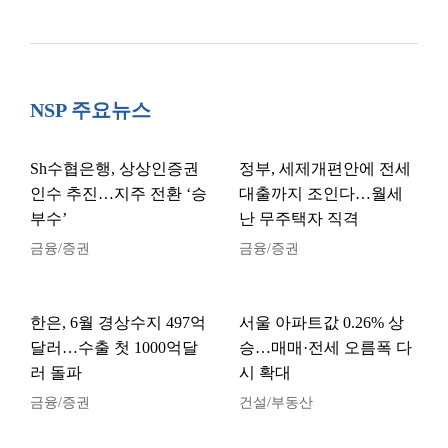
NSP 주요뉴스
Sh수협은행, 상상인증권
정부, 세제개편안에 전세
인수 추진…지주 전환 ‘승
대출까지 조인다…월세
부수’
난 무주택자 직격
금융/증권
금융/증권
한은, 6월 경상수지 497억
서울 아파트값 0.26% 상
달러…수출 첫 1000억달
승…매매·전세 오름폭 다
러 돌파
시 확대
금융/증권
건설/부동산