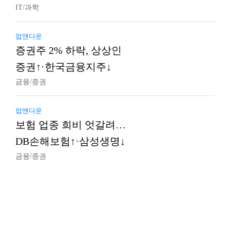
IT/과학
업앤다운
증권주 2% 하락, 상상인
증권↑·한국금융지주↓
금융/증권
업앤다운
보험 업종 희비 엇갈려…
DB손해보험↑·삼성생명↓
금융/증권