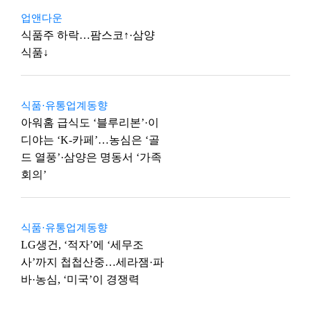
업앤다운
식품주 하락…팜스코↑·삼양
식품↓
식품·유통업계동향
아워홈 급식도 ‘블루리본’·이
디야는 ‘K-카페’…농심은 ‘골
드 열풍’·삼양은 명동서 ‘가족
회의’
식품·유통업계동향
LG생건, ‘적자’에 ‘세무조
사’까지 첩첩산중…세라잼·파
바·농심, ‘미국’이 경쟁력