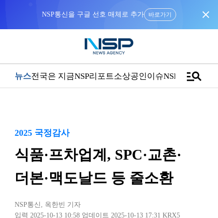
close
NSP통신을 구글 선호 매체로 추가
바로가기
manage_search
뉴스
전국은 지금
NSP리포트
소상공인
이슈
NSPTV
2025 국정감사
식품·프차업계, SPC·교촌·
더본·맥도날드 등 줄소환
NSP통신
,
옥한빈 기자
입력 2025-10-13 10:58
업데이트 2025-10-13 17:31
KRX5