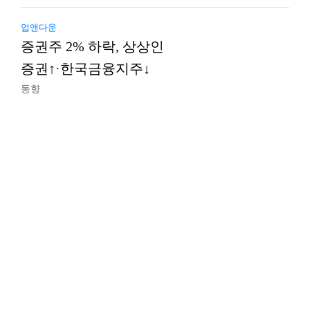
업앤다운
증권주 2% 하락, 상상인
증권↑·한국금융지주↓
동향