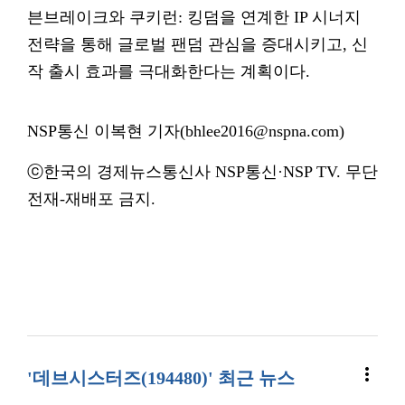
븐브레이크와 쿠키런: 킹덤을 연계한 IP 시너지
전략을 통해 글로벌 팬덤 관심을 증대시키고, 신
작 출시 효과를 극대화한다는 계획이다.
NSP통신 이복현 기자(bhlee2016@nspna.com)
ⓒ한국의 경제뉴스통신사 NSP통신·NSP TV. 무단
전재-재배포 금지.
more_vert
'데브시스터즈(194480)' 최근 뉴스