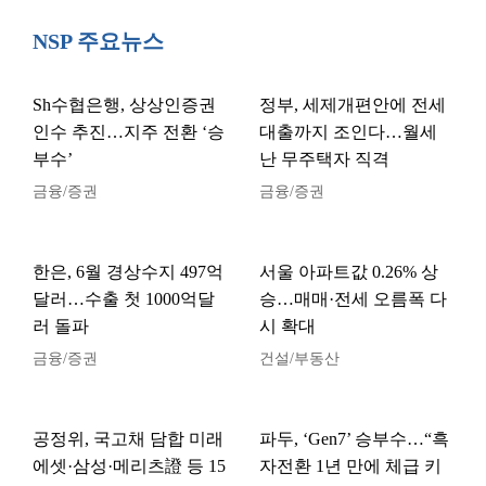
NSP 주요뉴스
Sh수협은행, 상상인증권
정부, 세제개편안에 전세
인수 추진…지주 전환 ‘승
대출까지 조인다…월세
부수’
난 무주택자 직격
금융/증권
금융/증권
한은, 6월 경상수지 497억
서울 아파트값 0.26% 상
달러…수출 첫 1000억달
승…매매·전세 오름폭 다
러 돌파
시 확대
금융/증권
건설/부동산
공정위, 국고채 담합 미래
파두, ‘Gen7’ 승부수…“흑
에셋·삼성·메리츠證 등 15
자전환 1년 만에 체급 키