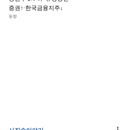
증권↑·한국금융지주↓
동향
more_vert