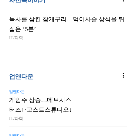
사진속이야기
독사를 삼킨 참개구리…먹이사슬 상식을 뒤
집은 ‘5분’
IT/과학
more_vert
업앤다운
업앤다운
게임주 상승…데브시스
터즈↑·고스트스튜디오↓
IT/과학
업앤다운