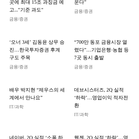
곳에 최대 15조 과징금 예
운다”
고..."기준 과도"
금융/증권
금융/증권
‘오너 3세’ 김동윤 상무 승
“700만 동포 금융시장 열
진…한국투자증권 후계
렸다”…기업은행·농협 등
구도 주목
7곳 동시 출발
금융/증권
금융/증권
배우 박지현 “제우스의 세
데브시스터즈, 2Q 실적
계에서 만나요”
‘하락’…영업이익 적자전
환
IT/과학
IT/과학
네이버, 2Q 실적 ‘소폭 하
웹젠, 2Q 실적 ‘하락’…영