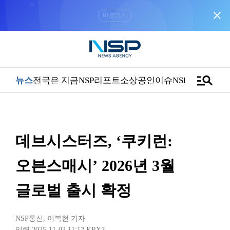
close
“우리는 독자가 구독할 수 있는 기사를 씁니다”
manage_search
뉴스
전국은 지금
NSP리포트
소상공인
이슈
NSPTV
데브시스터즈, ‘쿠키런:
오븐스매시’ 2026년 3월
글로벌 출시 확정
NSP통신
,
이복현 기자
입력 2025-11-03 11:12
KRX7