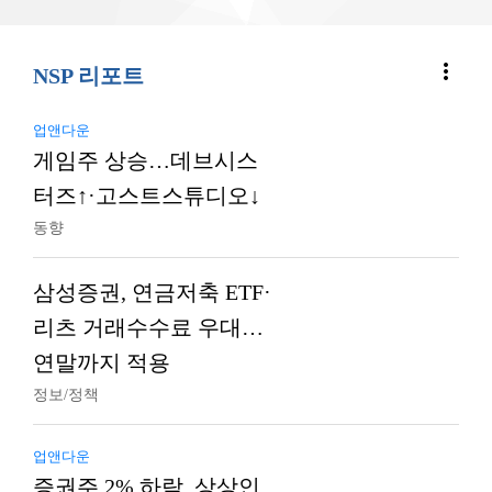
more_vert
NSP 리포트
업앤다운
게임주 상승…데브시스
터즈↑·고스트스튜디오↓
동향
삼성증권, 연금저축 ETF·
리츠 거래수수료 우대…
연말까지 적용
정보/정책
업앤다운
증권주 2% 하락, 상상인