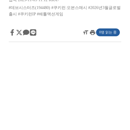
#데브시스터즈(194480)
#쿠키런:오븐스매시
#2026년3월글로벌
출시
#쿠키런IP
#배틀액션게임
format_size
print
0명 읽는 중