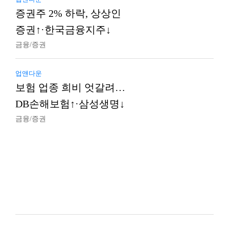
증권주 2% 하락, 상상인
증권↑·한국금융지주↓
금융/증권
업앤다운
보험 업종 희비 엇갈려…
DB손해보험↑·삼성생명↓
금융/증권