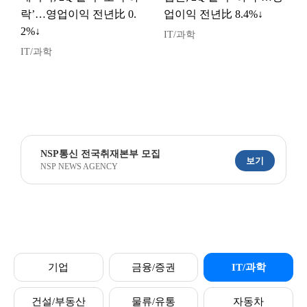
락’…영업이익 전년比 0.
업이익 전년比 8.4%↓
2%↓
IT/과학
IT/과학
NSP통신 전국취재본부 모집
보기
NSP NEWS AGENCY
기업
금융/증권
IT/과학
건설/부동산
물류/유통
자동차