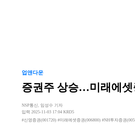
업앤다운
증권주 상승…미래에셋
NSP통신
,
임성수 기자
입력 2025-11-03 17:04
KRD5
#신영증권(001720)
#미래에셋증권(006800)
#NH투자증권(0059