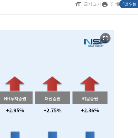
format_size
print
글자크기
인쇄
0명 읽는
fullscreen