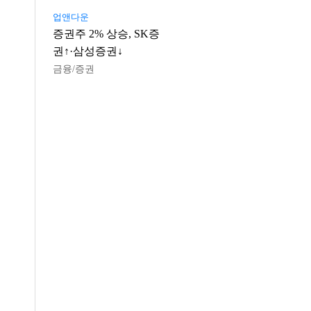
업앤다운
증권주 2% 상승, SK증
권↑·삼성증권↓
금융/증권