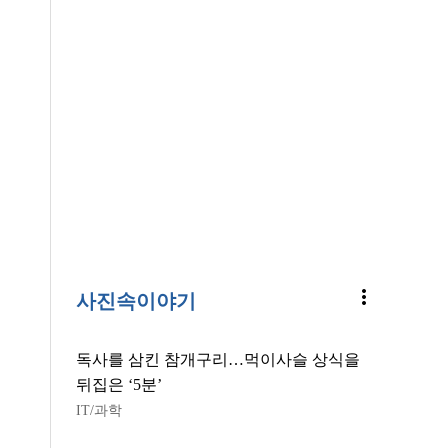
more_vert
사진속이야기
독사를 삼킨 참개구리…먹이사슬 상식을
뒤집은 ‘5분’
IT/과학