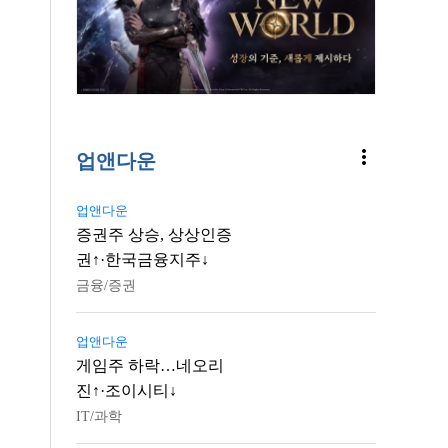
more_vert
업앤다운
업앤다운
증권주 상승, 상상인증
권↑·한국금융지주↓
금융/증권
업앤다운
게임주 하락…네오리
진↑·조이시티↓
IT/과학