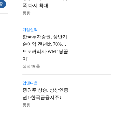
 중
폭 다시 확대
동향
기업실적
한국투자증권, 상반기
순이익 전년比 70%…
브로커리지·WM ‘쌍끌
이’
실적/매출
업앤다운
증권주 상승, 상상인증
권↑·한국금융지주↓
동향