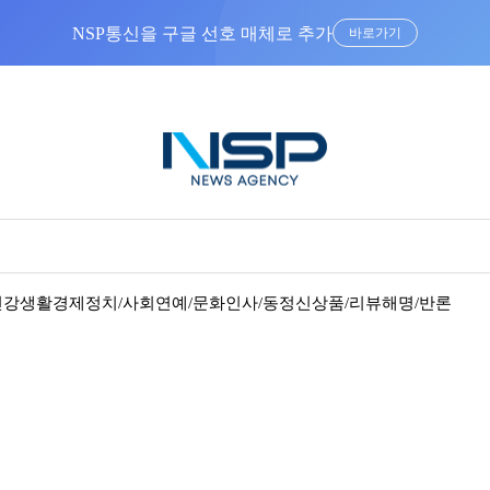
NSP통신을 구글 선호 매체로 추가
바로가기
건강
생활경제
정치/사회
연예/문화
인사/동정
신상품/리뷰
해명/반론