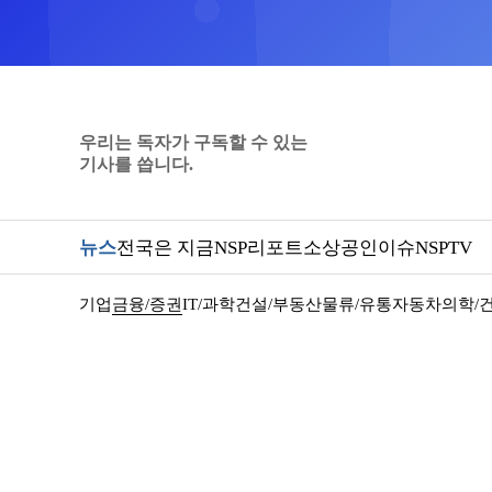
우리는 독자가 구독할 수 있는
기사를 씁니다.
뉴스
전국은 지금
NSP리포트
소상공인
이슈
NSPTV
기업
금융/증권
IT/과학
건설/부동산
물류/유통
자동차
의학/