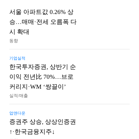
서울 아파트값 0.26% 상
승…매매·전세 오름폭 다
시 확대
동향
기업실적
한국투자증권, 상반기 순
이익 전년比 70%…브로
커리지·WM ‘쌍끌이’
실적/매출
업앤다운
증권주 상승, 상상인증권
↑·한국금융지주↓