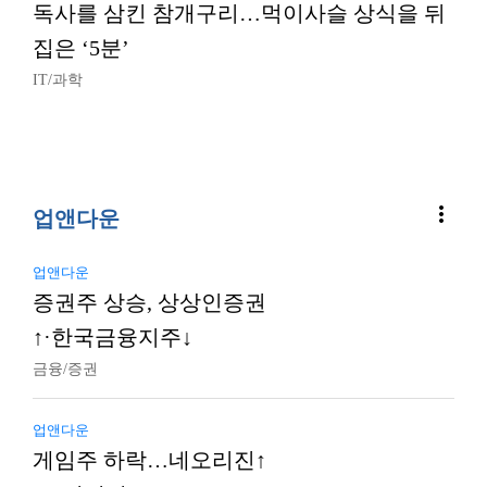
독사를 삼킨 참개구리…먹이사슬 상식을 뒤
집은 ‘5분’
IT/과학
more_vert
업앤다운
업앤다운
증권주 상승, 상상인증권
↑·한국금융지주↓
금융/증권
업앤다운
게임주 하락…네오리진↑