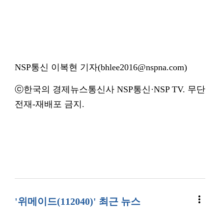
NSP통신 이복현 기자(bhlee2016@nspna.com)
ⓒ한국의 경제뉴스통신사 NSP통신·NSP TV. 무단
전재-재배포 금지.
more_vert
'위메이드(112040)' 최근 뉴스