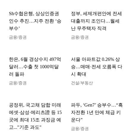
Sh수협은행, 상상인증권
정부, 세제개편안에 전세
인수 추진…지주 전환 ‘승
대출까지 조인다…월세
부수’
난 무주택자 직격
금융/증권
금융/증권
한은, 6월 경상수지 497억
서울 아파트값 0.26% 상
달러…수출 첫 1000억달
승…매매·전세 오름폭 다
러 돌파
시 확대
금융/증권
건설/부동산
공정위, 국고채 담합 미래
파두, ‘Gen7’ 승부수…“흑
에셋·삼성·메리츠證 등 15
자전환 1년 만에 체급 키
곳에 최대 15조 과징금 예
운다”
고..."기준 과도"
금융/증권