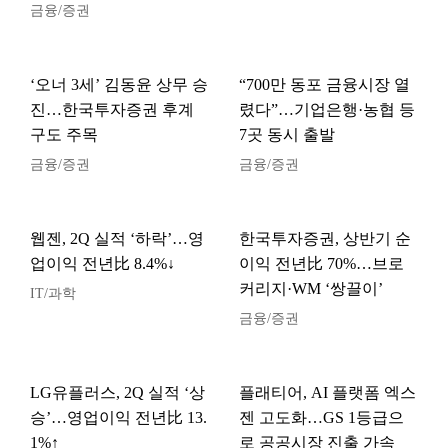
금융/증권
‘오너 3세’ 김동윤 상무 승
“700만 동포 금융시장 열
진…한국투자증권 후계
렸다”…기업은행·농협 등
구도 주목
7곳 동시 출발
금융/증권
금융/증권
웹젠, 2Q 실적 ‘하락’…영
한국투자증권, 상반기 순
업이익 전년比 8.4%↓
이익 전년比 70%…브로
커리지·WM ‘쌍끌이’
IT/과학
금융/증권
LG유플러스, 2Q 실적 ‘상
플래티어, AI 플랫폼 엑스
승’…영업이익 전년比 13.
젠 고도화…GS 1등급으
1%↑
로 공공시장 진출 가속