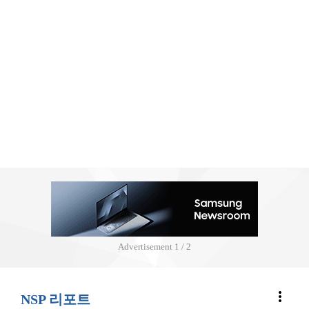
Advertisement
2 / 2
more_vert
NSP 리포트