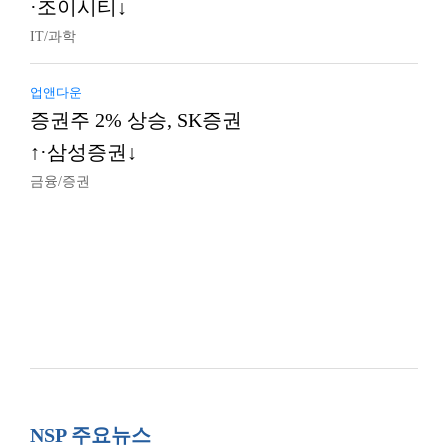
·조이시티↓
IT/과학
업앤다운
증권주 2% 상승, SK증권
↑·삼성증권↓
금융/증권
NSP 주요뉴스