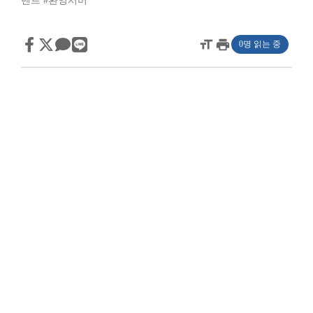
벤트
#환영서버
format_size
print
0명 읽는 중