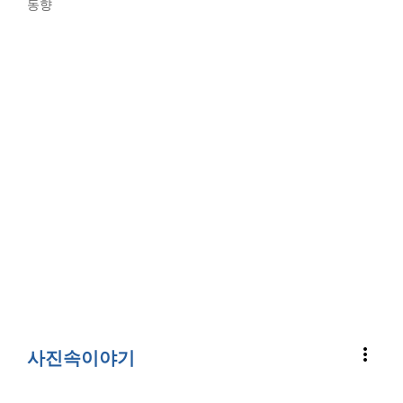
동향
more_vert
사진속이야기