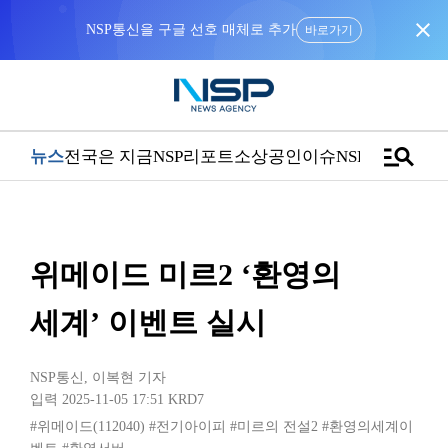
close
NSP통신을 구글 선호 매체로 추가
바로가기
manage_search
뉴스
전국은 지금
NSP리포트
소상공인
이슈
NSPTV
위메이드 미르2 ‘환영의
세계’ 이벤트 실시
NSP통신
,
이복현 기자
입력 2025-11-05 17:51
KRD7
#위메이드(112040)
#전기아이피
#미르의 전설2
#환영의세계이