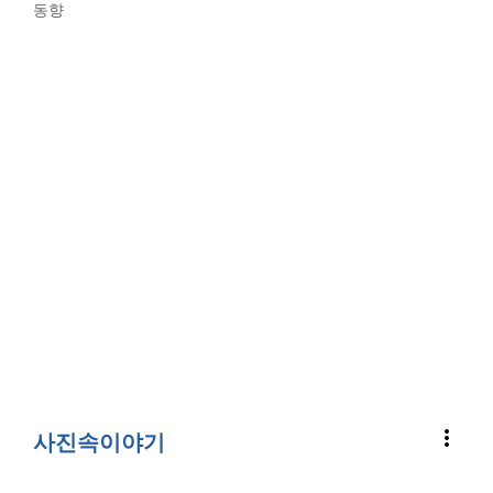
동향
more_vert
사진속이야기