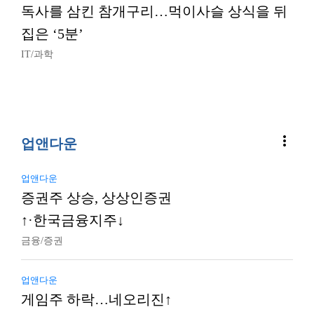
독사를 삼킨 참개구리…먹이사슬 상식을 뒤
집은 ‘5분’
IT/과학
more_vert
업앤다운
업앤다운
증권주 상승, 상상인증권
↑·한국금융지주↓
금융/증권
업앤다운
게임주 하락…네오리진↑