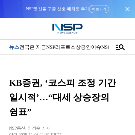
close
NSP통신을 구글 선호 매체로 추가
바로가기
manage_search
뉴스
전국은 지금
NSP리포트
소상공인
이슈
NSPTV
KB증권, ‘코스피 조정 기간
일시적’…“대세 상승장의
쉼표”
NSP통신
,
임성수 기자
입력 2025-11-06 11:19
KRD7