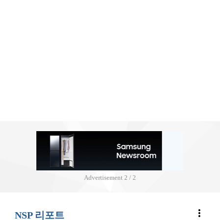
Advertisement
2 / 2
more_vert
NSP 리포트