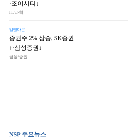
·조이시티↓
IT/과학
업앤다운
증권주 2% 상승, SK증권
↑·삼성증권↓
금융/증권
NSP 주요뉴스