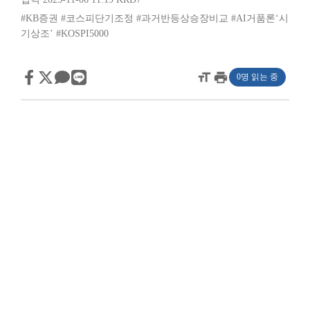
#KB증권
#코스피단기조정
#과거반등상승장비교
#AI거품론‘시
기상조’
#KOSPI5000
format_size
print
0명 읽는 중