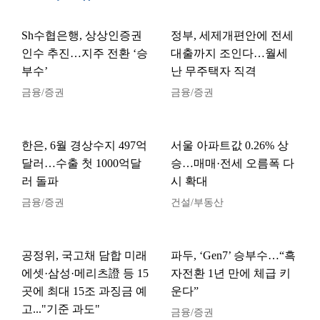
Sh수협은행, 상상인증권
정부, 세제개편안에 전세
인수 추진…지주 전환 ‘승
대출까지 조인다…월세
부수’
난 무주택자 직격
금융/증권
금융/증권
한은, 6월 경상수지 497억
서울 아파트값 0.26% 상
달러…수출 첫 1000억달
승…매매·전세 오름폭 다
러 돌파
시 확대
금융/증권
건설/부동산
공정위, 국고채 담합 미래
파두, ‘Gen7’ 승부수…“흑
에셋·삼성·메리츠證 등 15
자전환 1년 만에 체급 키
곳에 최대 15조 과징금 예
운다”
고..."기준 과도"
금융/증권