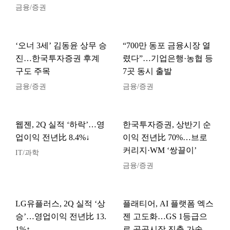
금융/증권
‘오너 3세’ 김동윤 상무 승
“700만 동포 금융시장 열
진…한국투자증권 후계
렸다”…기업은행·농협 등
구도 주목
7곳 동시 출발
금융/증권
금융/증권
웹젠, 2Q 실적 ‘하락’…영
한국투자증권, 상반기 순
업이익 전년比 8.4%↓
이익 전년比 70%…브로
커리지·WM ‘쌍끌이’
IT/과학
금융/증권
LG유플러스, 2Q 실적 ‘상
플래티어, AI 플랫폼 엑스
승’…영업이익 전년比 13.
젠 고도화…GS 1등급으
1%↑
로 공공시장 진출 가속