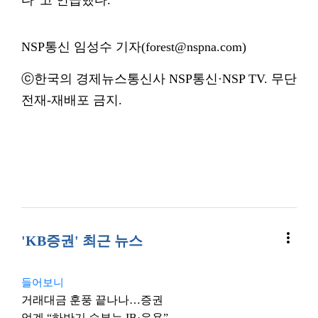
다”고 언급했다.
NSP통신 임성수 기자(forest@nspna.com)
ⓒ한국의 경제뉴스통신사 NSP통신·NSP TV. 무단
전재-재배포 금지.
more_vert
'KB증권' 최근 뉴스
들어보니
거래대금 훈풍 끝나나…증권
업계 “하반기 승부는 IB·운용”