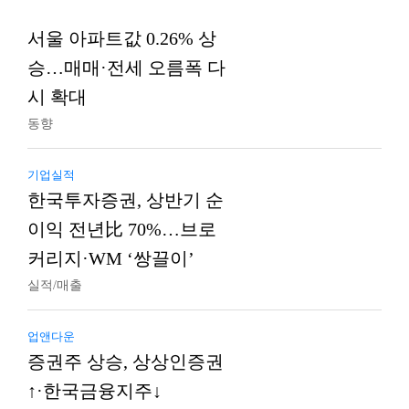
서울 아파트값 0.26% 상
승…매매·전세 오름폭 다
시 확대
동향
기업실적
한국투자증권, 상반기 순
이익 전년比 70%…브로
커리지·WM ‘쌍끌이’
실적/매출
업앤다운
증권주 상승, 상상인증권
↑·한국금융지주↓