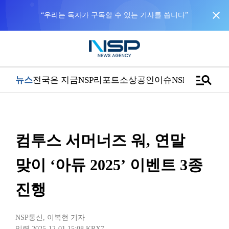
close
“우리는 독자가 구독할 수 있는 기사를 씁니다”
manage_search
뉴스
전국은 지금
NSP리포트
소상공인
이슈
NSPTV
컴투스 서머너즈 워, 연말
맞이 ‘아듀 2025’ 이벤트 3종
진행
NSP통신
,
이복현 기자
입력 2025-12-01 15:08
KRX7