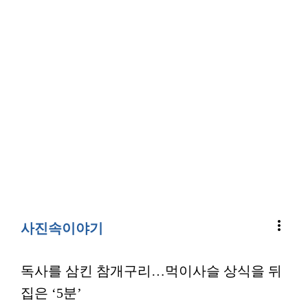
more_vert
사진속이야기
독사를 삼킨 참개구리…먹이사슬 상식을 뒤
집은 ‘5분’