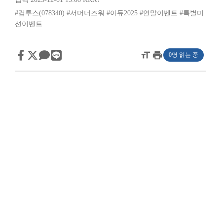
#컴투스(078340)
#서머너즈워
#아듀2025
#연말이벤트
#특별미
션이벤트
format_size
print
0명 읽는 중