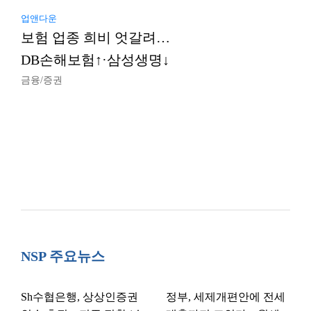
업앤다운
보험 업종 희비 엇갈려…
DB손해보험↑·삼성생명↓
금융/증권
NSP 주요뉴스
Sh수협은행, 상상인증권
정부, 세제개편안에 전세