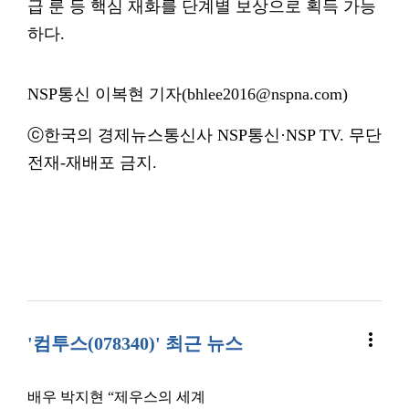
급 룬 등 핵심 재화를 단계별 보상으로 획득 가능
하다.
NSP통신 이복현 기자(bhlee2016@nspna.com)
ⓒ한국의 경제뉴스통신사 NSP통신·NSP TV. 무단
전재-재배포 금지.
more_vert
'컴투스(078340)' 최근 뉴스
배우 박지현 “제우스의 세계