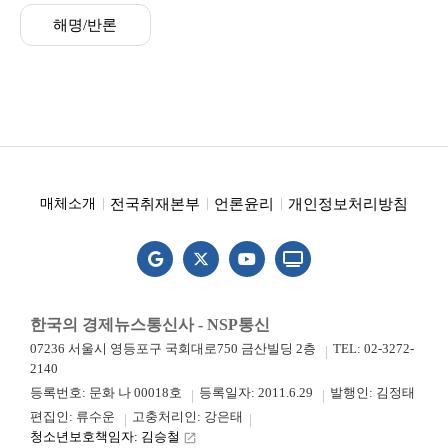
해명/반론
전국취재본부
언론윤리
개인정보처리방침
매체소개
한국의 경제뉴스통신사 - NSP통신
07236 서울시 영등포구 국회대로750 금산빌딩 2층
TEL: 02-3272-
2140
등록번호: 문화 나 00018호
등록일자: 2011.6.29
발행인: 김정태
편집인: 류수운
고충처리인: 강은태
청소년보호책임자: 김승철
launch