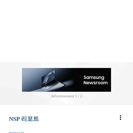
Advertisement
2 / 2
more_vert
NSP 리포트