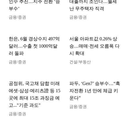
인수 추진…지주 전환 ‘승
대출까지 조인다…월세
부수’
난 무주택자 직격
금융/증권
금융/증권
한은, 6월 경상수지 497억
서울 아파트값 0.26% 상
달러…수출 첫 1000억달
승…매매·전세 오름폭 다
러 돌파
시 확대
금융/증권
건설/부동산
공정위, 국고채 담합 미래
파두, ‘Gen7’ 승부수…“흑
에셋·삼성·메리츠證 등 15
자전환 1년 만에 체급 키
곳에 최대 15조 과징금 예
운다”
고..."기준 과도"
금융/증권
금융/증권