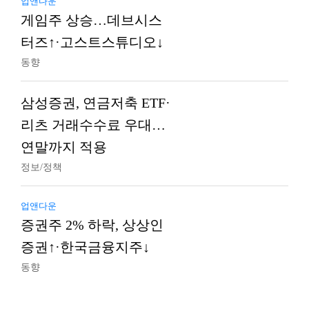
업앤다운
게임주 상승…데브시스
터즈↑·고스트스튜디오↓
동향
삼성증권, 연금저축 ETF·
리츠 거래수수료 우대…
연말까지 적용
정보/정책
업앤다운
증권주 2% 하락, 상상인
증권↑·한국금융지주↓
동향