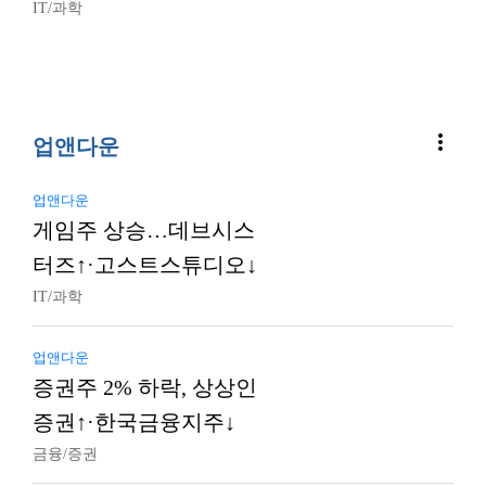
IT/과학
more_vert
업앤다운
업앤다운
게임주 상승…데브시스
터즈↑·고스트스튜디오↓
IT/과학
업앤다운
증권주 2% 하락, 상상인
증권↑·한국금융지주↓
금융/증권