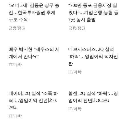
‘오너 3세’ 김동윤 상무 승
“700만 동포 금융시장 열
진…한국투자증권 후계
렸다”…기업은행·농협 등
구도 주목
7곳 동시 출발
금융/증권
금융/증권
배우 박지현 “제우스의 세
데브시스터즈, 2Q 실적
계에서 만나요”
‘하락’…영업이익 적자전
환
IT/과학
IT/과학
네이버, 2Q 실적 ‘소폭 하
웹젠, 2Q 실적 ‘하락’…영
락’…영업이익 전년比 0.
업이익 전년比 8.4%↓
2%↓
IT/과학
IT/과학