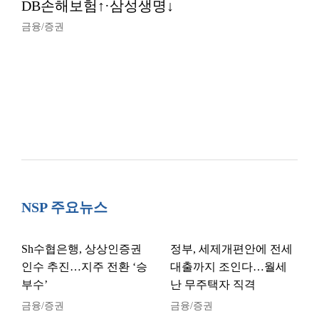
DB손해보험↑·삼성생명↓
금융/증권
NSP 주요뉴스
Sh수협은행, 상상인증권
정부, 세제개편안에 전세
인수 추진…지주 전환 ‘승
대출까지 조인다…월세
부수’
난 무주택자 직격
금융/증권
금융/증권