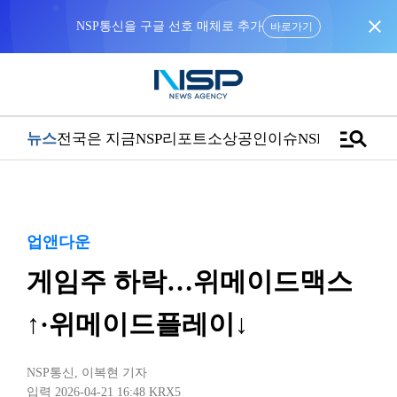
close
NSP통신을 구글 선호 매체로 추가
바로가기
manage_search
뉴스
전국은 지금
NSP리포트
소상공인
이슈
NSPTV
업앤다운
게임주 하락…위메이드맥스
↑·위메이드플레이↓
NSP통신
,
이복현 기자
입력 2026-04-21 16:48
KRX5