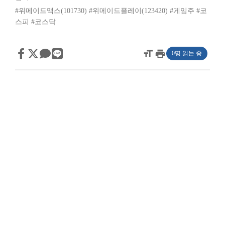
#위메이드맥스(101730)
#위메이드플레이(123420)
#게임주
#코
스피
#코스닥
format_size
print
0명 읽는 중