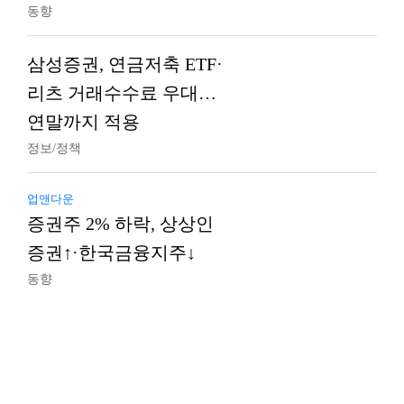
동향
삼성증권, 연금저축 ETF·
리츠 거래수수료 우대…
연말까지 적용
정보/정책
업앤다운
증권주 2% 하락, 상상인
증권↑·한국금융지주↓
동향