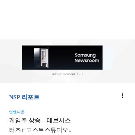
Advertisement
2 / 2
more_vert
NSP 리포트
업앤다운
게임주 상승…데브시스
터즈↑·고스트스튜디오↓