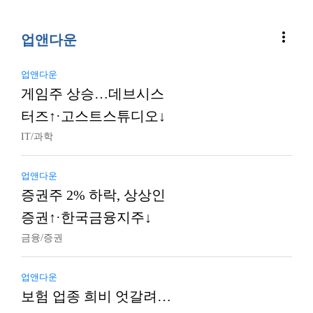
more_vert
업앤다운
업앤다운
게임주 상승…데브시스
터즈↑·고스트스튜디오↓
IT/과학
업앤다운
증권주 2% 하락, 상상인
증권↑·한국금융지주↓
금융/증권
업앤다운
보험 업종 희비 엇갈려…