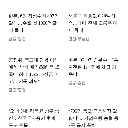
한은, 6월 경상수지 497억
서울 아파트값 0.26% 상
달러…수출 첫 1000억달
승…매매·전세 오름폭 다
러 돌파
시 확대
금융/증권
건설/부동산
공정위, 국고채 담합 미래
파두, ‘Gen7’ 승부수…“흑
에셋·삼성·메리츠證 등 15
자전환 1년 만에 체급 키
곳에 최대 15조 과징금 예
운다”
고..."기준 과도"
금융/증권
금융/증권
‘오너 3세’ 김동윤 상무 승
“700만 동포 금융시장 열
진…한국투자증권 후계
렸다”…기업은행·농협 등
구도 주목
7곳 동시 출발