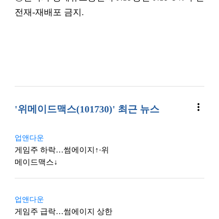
전재-재배포 금지.
more_vert
'위메이드맥스(101730)' 최근 뉴스
업앤다운
게임주 하락…썸에이지↑·위
메이드맥스↓
업앤다운
게임주 급락…썸에이지 상한