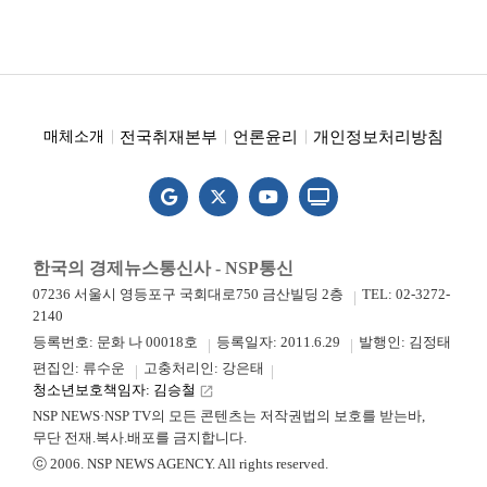
전국취재본부
언론윤리
개인정보처리방침
매체소개
한국의 경제뉴스통신사 - NSP통신
07236 서울시 영등포구 국회대로750 금산빌딩 2층
TEL: 02-3272-
2140
등록번호: 문화 나 00018호
등록일자: 2011.6.29
발행인: 김정태
편집인: 류수운
고충처리인: 강은태
청소년보호책임자: 김승철
launch
NSP NEWS·NSP TV의 모든 콘텐츠는 저작권법의 보호를 받는바,
무단 전재.복사.배포를 금지합니다.
ⓒ 2006. NSP NEWS AGENCY. All rights reserved.