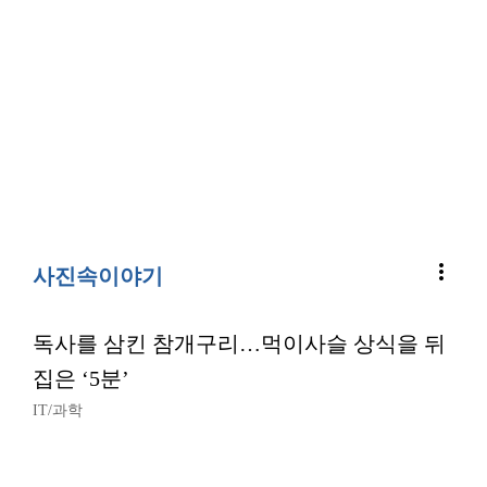
more_vert
사진속이야기
독사를 삼킨 참개구리…먹이사슬 상식을 뒤
집은 ‘5분’
IT/과학