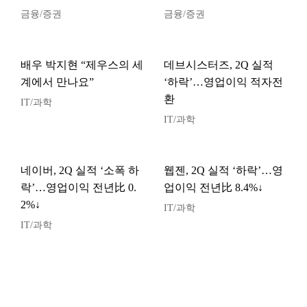
금융/증권
금융/증권
배우 박지현 “제우스의 세
데브시스터즈, 2Q 실적
계에서 만나요”
‘하락’…영업이익 적자전
환
IT/과학
IT/과학
네이버, 2Q 실적 ‘소폭 하
웹젠, 2Q 실적 ‘하락’…영
락’…영업이익 전년比 0.
업이익 전년比 8.4%↓
2%↓
IT/과학
IT/과학