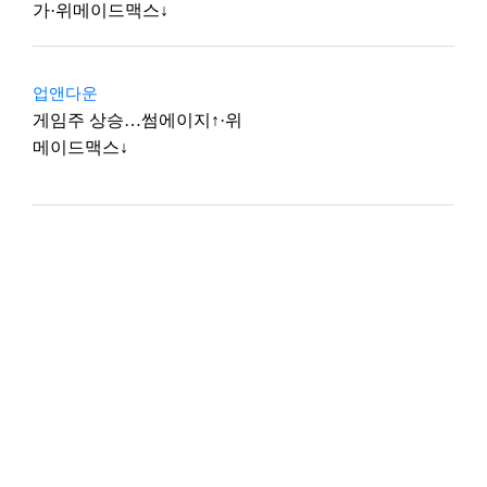
가·위메이드맥스↓
업앤다운
게임주 상승…썸에이지↑·위
메이드맥스↓