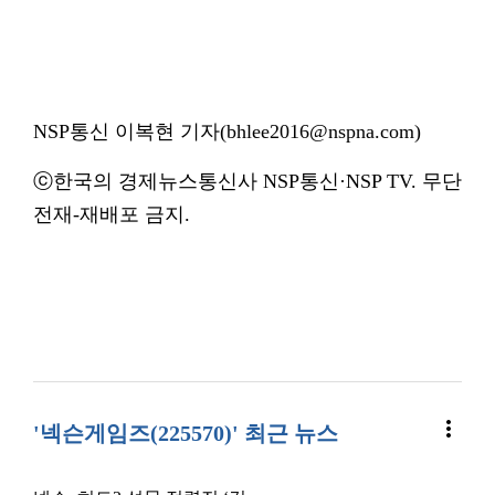
NSP통신 이복현 기자(bhlee2016@nspna.com)
ⓒ한국의 경제뉴스통신사 NSP통신·NSP TV. 무단
전재-재배포 금지.
more_vert
'넥슨게임즈(225570)' 최근 뉴스