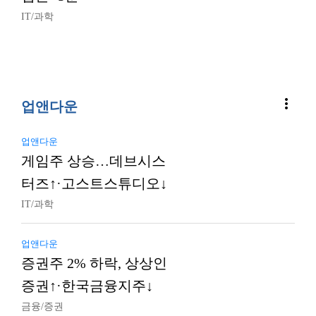
IT/과학
more_vert
업앤다운
업앤다운
게임주 상승…데브시스
터즈↑·고스트스튜디오↓
IT/과학
업앤다운
증권주 2% 하락, 상상인
증권↑·한국금융지주↓
금융/증권