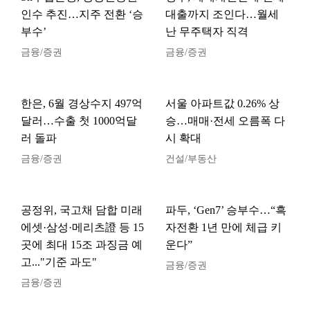
인수 추진…지주 전환 ‘승
대출까지 조인다…월세
부수’
난 무주택자 직격
금융/증권
금융/증권
한은, 6월 경상수지 497억
서울 아파트값 0.26% 상
달러…수출 첫 1000억달
승…매매·전세 오름폭 다
러 돌파
시 확대
금융/증권
건설/부동산
공정위, 국고채 담합 미래
파두, ‘Gen7’ 승부수…“흑
에셋·삼성·메리츠證 등 15
자전환 1년 만에 체급 키
곳에 최대 15조 과징금 예
운다”
고..."기준 과도"
금융/증권
금융/증권