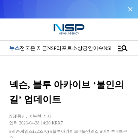
close
NSP통신을 구글 선호 매체로 추가
바로가기
manage_search
뉴스
전국은 지금
NSP리포트
소상공인
이슈
NSPTV
넥슨, 블루 아카이브 ‘불인의
길’ 업데이트
NSP통신
,
이복현 기자
입력 2026-04-28 14:20
KRX7
#넥슨게임즈(225570)
#블루아카이브
#불인의길
#미치루
#츠쿠