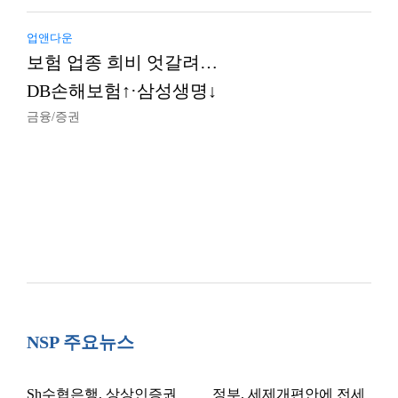
업앤다운
보험 업종 희비 엇갈려…
DB손해보험↑·삼성생명↓
금융/증권
NSP 주요뉴스
Sh수협은행, 상상인증권
정부, 세제개편안에 전세