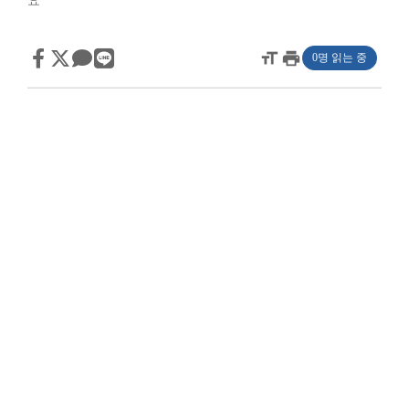
요
format_size
print
0명 읽는 중