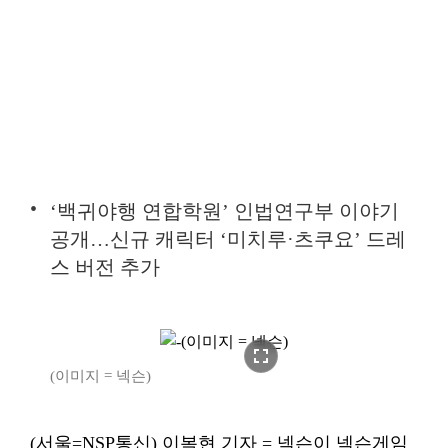
‘백귀야행 연합학원’ 인법연구부 이야기
공개…신규 캐릭터 ‘미치루·츠쿠요’ 드레
스 버전 추가
fullscreen
(이미지 = 넥슨)
(서울=NSP통신) 이복현 기자 = 넥슨이 넥슨게임