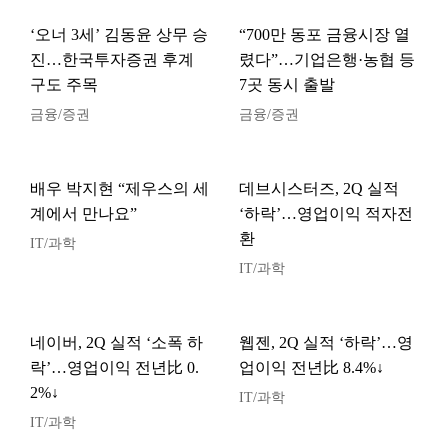
‘오너 3세’ 김동윤 상무 승
“700만 동포 금융시장 열
진…한국투자증권 후계
렸다”…기업은행·농협 등
구도 주목
7곳 동시 출발
금융/증권
금융/증권
배우 박지현 “제우스의 세
데브시스터즈, 2Q 실적
계에서 만나요”
‘하락’…영업이익 적자전
환
IT/과학
IT/과학
네이버, 2Q 실적 ‘소폭 하
웹젠, 2Q 실적 ‘하락’…영
락’…영업이익 전년比 0.
업이익 전년比 8.4%↓
2%↓
IT/과학
IT/과학