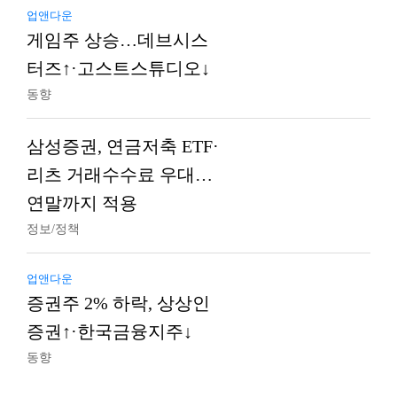
업앤다운
게임주 상승…데브시스
터즈↑·고스트스튜디오↓
동향
삼성증권, 연금저축 ETF·
리츠 거래수수료 우대…
연말까지 적용
정보/정책
업앤다운
증권주 2% 하락, 상상인
증권↑·한국금융지주↓
동향