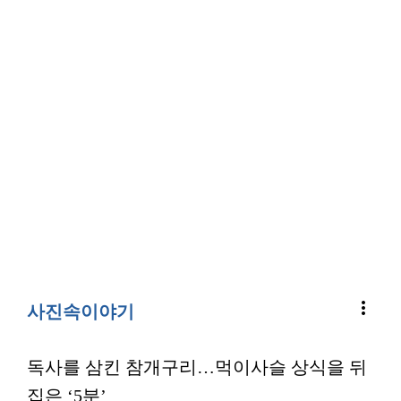
more_vert
사진속이야기
독사를 삼킨 참개구리…먹이사슬 상식을 뒤
집은 ‘5분’