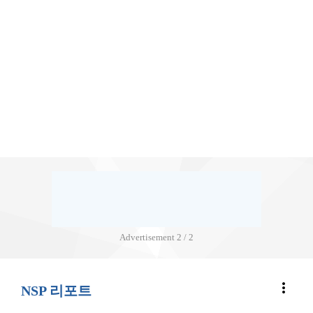
Advertisement
2 / 2
more_vert
NSP 리포트