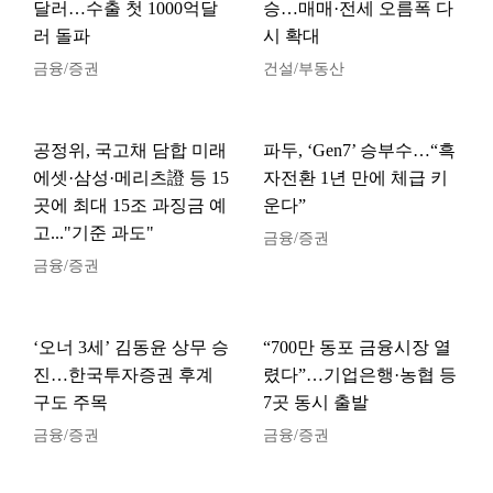
달러…수출 첫 1000억달
승…매매·전세 오름폭 다
러 돌파
시 확대
금융/증권
건설/부동산
공정위, 국고채 담합 미래
파두, ‘Gen7’ 승부수…“흑
에셋·삼성·메리츠證 등 15
자전환 1년 만에 체급 키
곳에 최대 15조 과징금 예
운다”
고..."기준 과도"
금융/증권
금융/증권
‘오너 3세’ 김동윤 상무 승
“700만 동포 금융시장 열
진…한국투자증권 후계
렸다”…기업은행·농협 등
구도 주목
7곳 동시 출발
금융/증권
금융/증권