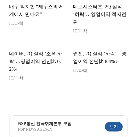
배우 박지현 “제우스의 세
데브시스터즈, 2Q 실적
계에서 만나요”
‘하락’…영업이익 적자전
환
IT/과학
IT/과학
네이버, 2Q 실적 ‘소폭 하
웹젠, 2Q 실적 ‘하락’…영
락’…영업이익 전년比 0.
업이익 전년比 8.4%↓
2%↓
IT/과학
IT/과학
NSP통신 전국취재본부 모집
보기
NSP NEWS AGENCY