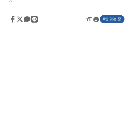
X
format_size
print
0명 읽는 중