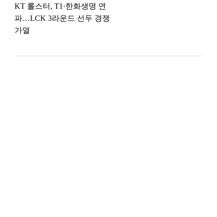
KT 롤스터, T1·한화생명 연
파…LCK 3라운드 선두 경쟁
가열