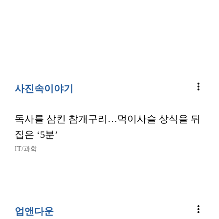
more_vert
사진속이야기
독사를 삼킨 참개구리…먹이사슬 상식을 뒤
집은 ‘5분’
IT/과학
more_vert
업앤다운