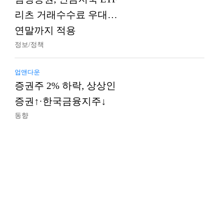
리츠 거래수수료 우대…
연말까지 적용
정보/정책
업앤다운
증권주 2% 하락, 상상인
증권↑·한국금융지주↓
동향