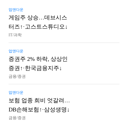
업앤다운
게임주 상승…데브시스
터즈↑·고스트스튜디오↓
IT/과학
업앤다운
증권주 2% 하락, 상상인
증권↑·한국금융지주↓
금융/증권
업앤다운
보험 업종 희비 엇갈려…
DB손해보험↑·삼성생명↓
금융/증권