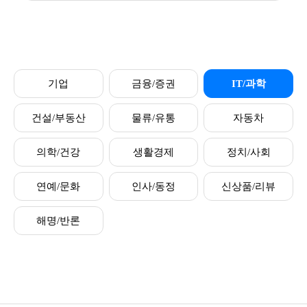
기업
금융/증권
IT/과학
건설/부동산
물류/유통
자동차
의학/건강
생활경제
정치/사회
연예/문화
인사/동정
신상품/리뷰
해명/반론