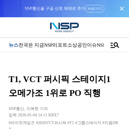
close
NSP통신을 구글 선호 매체로 추가
바로가기
manage_search
뉴스
전국은 지금
NSP리포트
소상공인
이슈
NSPTV
T1, VCT 퍼시픽 스테이지1
오메가조 1위로 PO 직행
NSP통신
,
이복현 기자
입력 2026-05-04 14:11
KRX7
#라이엇게임즈
#2026VCT퍼시픽
#T1
#그룹스테이지
#키움DR