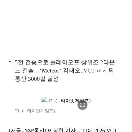
5전 전승으로 플레이오프 상위조 2라운
드 진출…‘Meteor’ 김태오, VCT 퍼시픽
통산 3000킬 달성
fullscreen
T1. (= 라이엇게임즈)
(서울=NSP통신) 이복현 기자 = T1이 2026 VCT