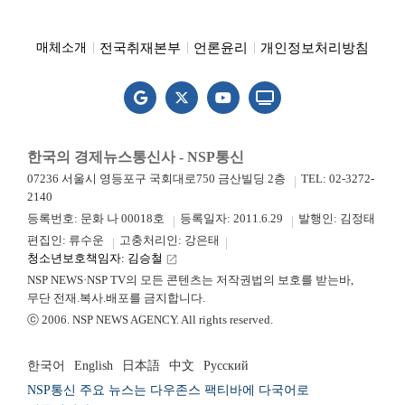
전국취재본부
언론윤리
개인정보처리방침
매체소개
한국의 경제뉴스통신사 - NSP통신
07236 서울시 영등포구 국회대로750 금산빌딩 2층
TEL: 02-3272-
2140
등록번호: 문화 나 00018호
등록일자: 2011.6.29
발행인: 김정태
편집인: 류수운
고충처리인: 강은태
청소년보호책임자: 김승철
launch
NSP NEWS·NSP TV의 모든 콘텐츠는 저작권법의 보호를 받는바,
무단 전재.복사.배포를 금지합니다.
ⓒ 2006. NSP NEWS AGENCY. All rights reserved.
한국어
English
日本語
中文
Русский
NSP통신 주요 뉴스는 다우존스 팩티바에 다국어로