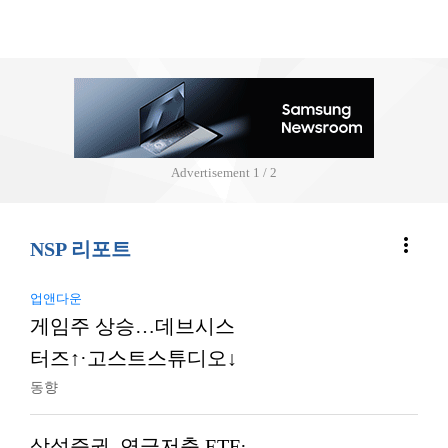
Advertisement
2 / 2
more_vert
NSP 리포트
업앤다운
게임주 상승…데브시스
터즈↑·고스트스튜디오↓
동향
삼성증권, 연금저축 ETF·