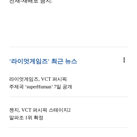
전재-재배포 금지.
more_vert
'라이엇게임즈' 최근 뉴스
라이엇게임즈, VCT 퍼시픽
주제곡 ‘superHuman’ 7일 공개
젠지, VCT 퍼시픽 스테이지2
알파조 1위 확정