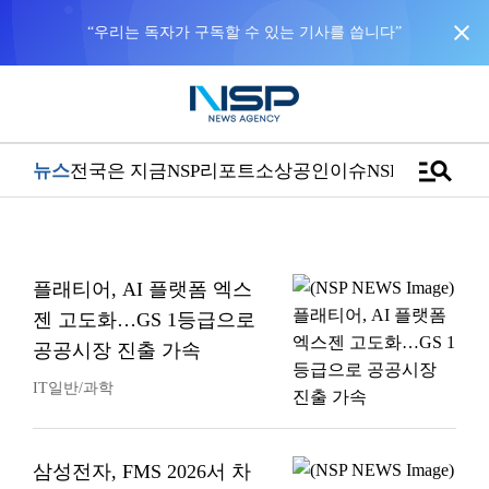
close
manage_search
뉴스
전국은 지금
NSP리포트
소상공인
이슈
NSPTV
플래티어, AI 플랫폼 엑스
젠 고도화…GS 1등급으로
공공시장 진출 가속
IT일반/과학
삼성전자, FMS 2026서 차