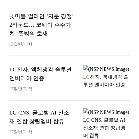
넷마블·얼라인 ‘지분 경쟁’
2라운드… 코웨이 주주가
치 ‘뜻밖의 호재’
IT일반/과학
LG전자, 액체냉각 솔루션
엔비디아 인증
IT일반/과학
LG CNS, 글로벌 AI 신소
재 연합 창립멤버 합류
IT일반/과학