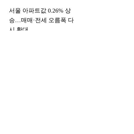
서울 아파트값 0.26% 상
승…매매·전세 오름폭 다
시 확대
동향
기업실적
한국투자증권, 상반기 순
이익 전년比 70%…브로
커리지·WM ‘쌍끌이’
실적/매출
업앤다운
증권주 상승, 상상인증권
↑·한국금융지주↓