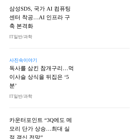
삼성SDS, 국가 AI 컴퓨팅
센터 착공…AI 인프라 구
축 본격화
IT일반/과학
사진속이야기
독사를 삼킨 참개구리…먹
이사슬 상식을 뒤집은 ‘5
분’
IT일반/과학
카운터포인트 “3Q에도 메
모리 단가 상승…최대 실
적 갱신 전망”