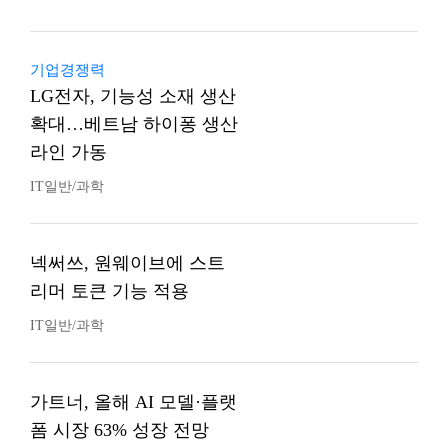
기업경쟁력
LG전자, 기능성 소재 생산
확대…베트남 하이퐁 생산
라인 가동
IT일반/과학
넥써쓰, 원웨이브에 스트
리머 토큰 기능 적용
IT일반/과학
가트너, 올해 AI 모델·플랫
폼 시장 63% 성장 전망