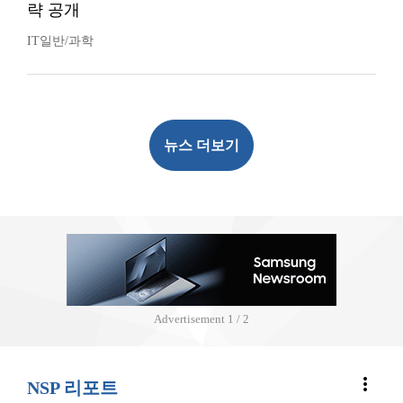
략 공개
IT일반/과학
뉴스 더보기
Advertisement
2 / 2
more_vert
NSP 리포트