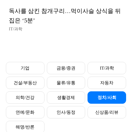
독사를 삼킨 참개구리…먹이사슬 상식을 뒤
집은 ‘5분’
IT/과학
기업
금융/증권
IT/과학
건설/부동산
물류/유통
자동차
의학/건강
생활경제
정치/사회
연예/문화
인사/동정
신상품/리뷰
해명/반론