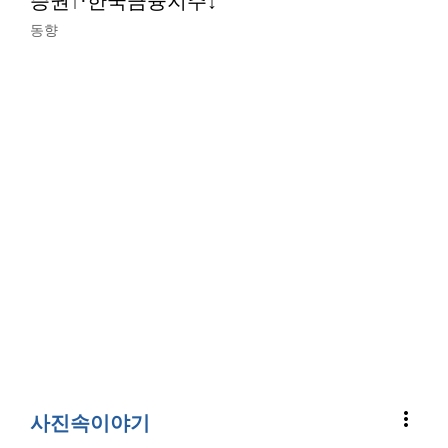
증권↑·한국금융지주↓
동향
more_vert
사진속이야기