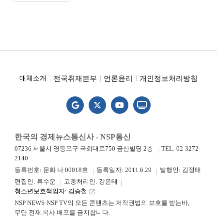
전국취재본부
언론윤리
개인정보처리방침
매체소개
한국의 경제뉴스통신사 - NSP통신
07236 서울시 영등포구 국회대로750 금산빌딩 2층
TEL: 02-3272-
2140
등록번호: 문화 나 00018호
등록일자: 2011.6.29
발행인: 김정태
편집인: 류수운
고충처리인: 강은태
청소년보호책임자: 김승철
launch
NSP NEWS·NSP TV의 모든 콘텐츠는 저작권법의 보호를 받는바,
무단 전재.복사.배포를 금지합니다.