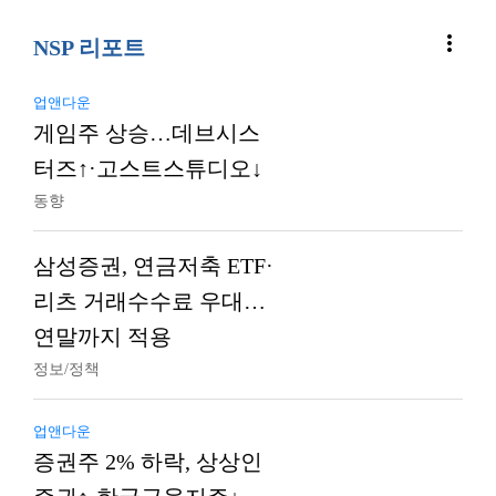
more_vert
NSP 리포트
업앤다운
게임주 상승…데브시스
터즈↑·고스트스튜디오↓
동향
삼성증권, 연금저축 ETF·
리츠 거래수수료 우대…
연말까지 적용
정보/정책
업앤다운
증권주 2% 하락, 상상인