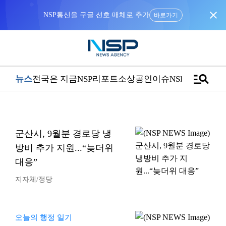
close
NSP통신을 구글 선호 매체로 추가
바로가기
manage_search
뉴스
전국은 지금
NSP리포트
소상공인
이슈
NSPTV
군산시, 9월분 경로당 냉
방비 추가 지원...“늦더위
대응”
지자체/정당
오늘의 행정 일기