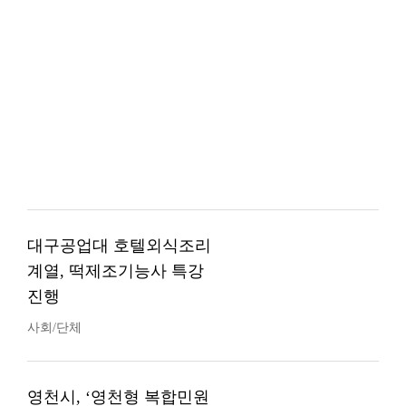
대구공업대 호텔외식조리
계열, 떡제조기능사 특강
진행
사회/단체
영천시, ‘영천형 복합민원