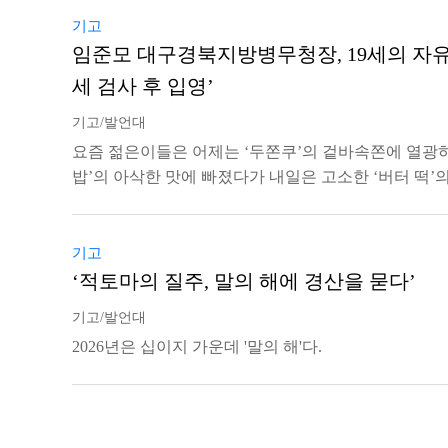
기고
임준모 대구경북지방병무청장, 19세의 자유와 2
세 검사 후 입영’
기고/발언대
요즘 젊은이들은 어제는 ‘두쫀쿠’의 겉바속쫀에 열광하
밥’의 아삭한 맛에 빠졌다가 내일은 고소한 ‘버터 떡’
기고
‘적토마의 질주, 말의 해에 경산을 묻다’
기고/발언대
2026년은 십이지 가운데 '말의 해'다.