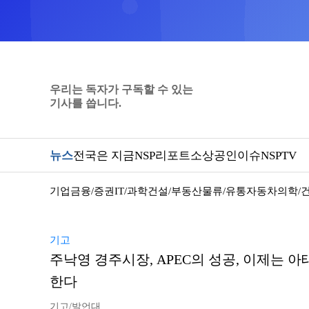
우리는 독자가 구독할 수 있는
기사를 씁니다.
뉴스
전국은 지금
NSP리포트
소상공인
이슈
NSPTV
기업
금융/증권
IT/과학
건설/부동산
물류/유통
자동차
의학/
기고
주낙영 경주시장, APEC의 성공, 이제는 아
한다
기고/발언대