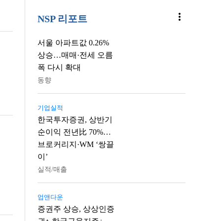
more_vert
NSP 리포트
서울 아파트값 0.26%
상승…매매·전세 오름
폭 다시 확대
동향
기업실적
한국투자증권, 상반기
순이익 전년比 70%…
브로커리지·WM ‘쌍끌
이’
실적/매출
업앤다운
증권주 상승, 상상인증