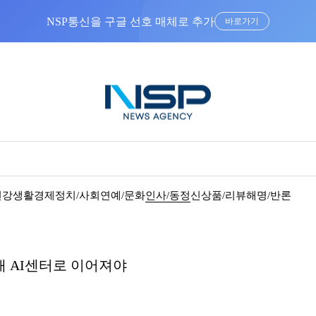
NSP통신을 구글 선호 매체로 추가
바로가기
건강
생활경제
정치/사회
연예/문화
인사/동정
신상품/리뷰
해명/반론
태 AI센터로 이어져야