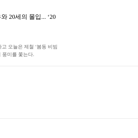
0세의 몰입... ‘20
고 오늘은 제철 ‘봄동 비빔
의 풍미를 쫓는다.