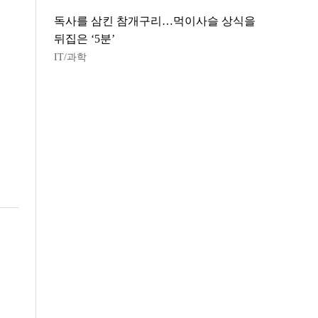
독사를 삼킨 참개구리…먹이사슬 상식을
뒤집은 ‘5분’
IT/과학