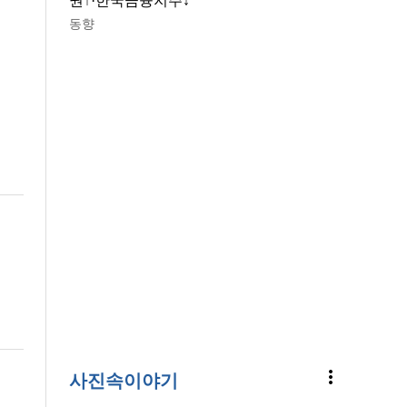
권↑·한국금융지주↓
동향
more_vert
사진속이야기