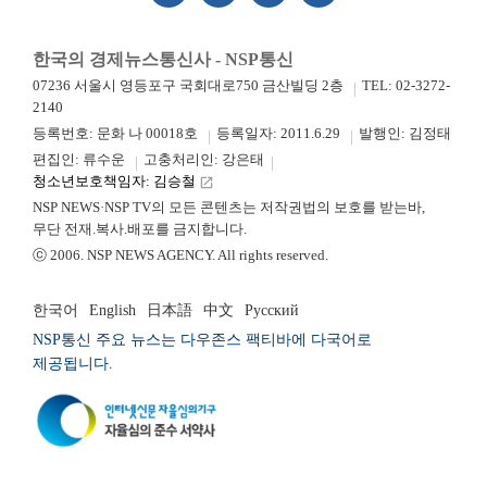
한국의 경제뉴스통신사 - NSP통신
07236 서울시 영등포구 국회대로750 금산빌딩 2층
TEL: 02-3272-
2140
등록번호: 문화 나 00018호
등록일자: 2011.6.29
발행인: 김정태
편집인: 류수운
고충처리인: 강은태
청소년보호책임자: 김승철
launch
NSP NEWS·NSP TV의 모든 콘텐츠는 저작권법의 보호를 받는바,
무단 전재.복사.배포를 금지합니다.
ⓒ 2006. NSP NEWS AGENCY. All rights reserved.
한국어
English
日本語
中文
Русский
NSP통신 주요 뉴스는 다우존스 팩티바에 다국어로
제공됩니다.