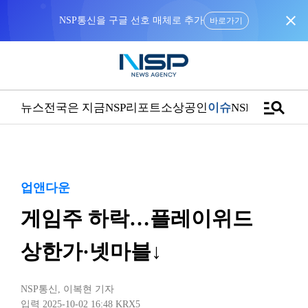
close
NSP통신을 구글 선호 매체로 추가
바로가기
manage_search
뉴스
전국은 지금
NSP리포트
소상공인
이슈
NSPTV
업앤다운
게임주 하락…플레이위드
상한가·넷마블↓
NSP통신
,
이복현 기자
입력 2025-10-02 16:48
KRX5