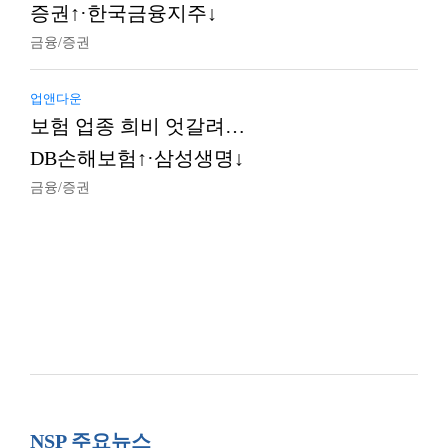
증권↑·한국금융지주↓
금융/증권
업앤다운
보험 업종 희비 엇갈려…
DB손해보험↑·삼성생명↓
금융/증권
NSP 주요뉴스