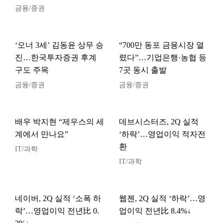
금융/증권
‘오너 3세’ 김동윤 상무 승
“700만 동포 금융시장 열
진…한국투자증권 후계
렸다”…기업은행·농협 등
구도 주목
7곳 동시 출발
금융/증권
금융/증권
배우 박지현 “제우스의 세
데브시스터즈, 2Q 실적
계에서 만나요”
‘하락’…영업이익 적자전
환
IT/과학
IT/과학
네이버, 2Q 실적 ‘소폭 하
웹젠, 2Q 실적 ‘하락’…영
락’…영업이익 전년比 0.
업이익 전년比 8.4%↓