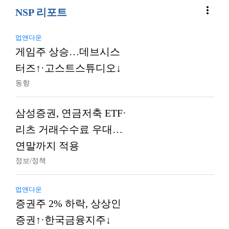
more_vert
NSP 리포트
업앤다운
게임주 상승…데브시스
터즈↑·고스트스튜디오↓
동향
삼성증권, 연금저축 ETF·
리츠 거래수수료 우대…
연말까지 적용
정보/정책
업앤다운
증권주 2% 하락, 상상인
증권↑·한국금융지주↓