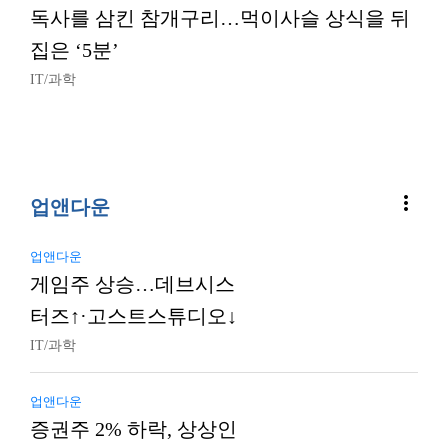
독사를 삼킨 참개구리…먹이사슬 상식을 뒤
집은 ‘5분’
IT/과학
more_vert
업앤다운
업앤다운
게임주 상승…데브시스
터즈↑·고스트스튜디오↓
IT/과학
업앤다운
증권주 2% 하락, 상상인