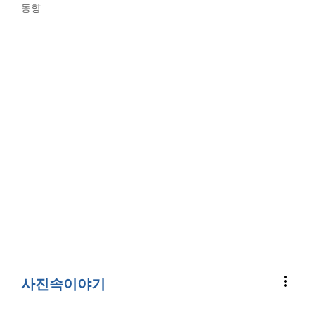
동향
more_vert
사진속이야기