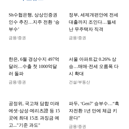
Sh수협은행, 상상인증권
정부, 세제개편안에 전세
인수 추진…지주 전환 ‘승
대출까지 조인다…월세
부수’
난 무주택자 직격
금융/증권
금융/증권
한은, 6월 경상수지 497억
서울 아파트값 0.26% 상
달러…수출 첫 1000억달
승…매매·전세 오름폭 다
러 돌파
시 확대
금융/증권
건설/부동산
공정위, 국고채 담합 미래
파두, ‘Gen7’ 승부수…“흑
에셋·삼성·메리츠證 등 15
자전환 1년 만에 체급 키
곳에 최대 15조 과징금 예
운다”
고..."기준 과도"
금융/증권