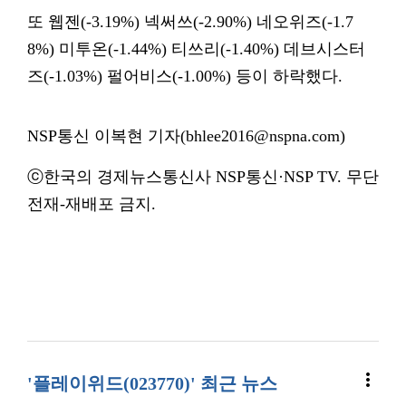
또 웹젠(-3.19%) 넥써쓰(-2.90%) 네오위즈(-1.7
8%) 미투온(-1.44%) 티쓰리(-1.40%) 데브시스터
즈(-1.03%) 펄어비스(-1.00%) 등이 하락했다.
NSP통신 이복현 기자(bhlee2016@nspna.com)
ⓒ한국의 경제뉴스통신사 NSP통신·NSP TV. 무단
전재-재배포 금지.
more_vert
'플레이위드(023770)' 최근 뉴스