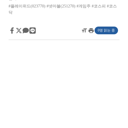
#플레이위드(023770)
#넷마블(251270)
#게임주
#코스피
#코스
닥
format_size
print
0명 읽는 중