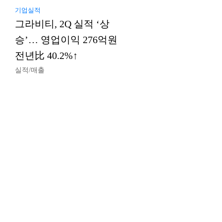
기업실적
그라비티, 2Q 실적 ‘상
승’… 영업이익 276억원
전년比 40.2%↑
실적/매출