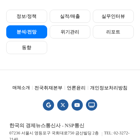
정보/정책
실적/매출
실무인터뷰
분석/전망
위기관리
리포트
동향
전국취재본부
언론윤리
개인정보처리방침
매체소개
한국의 경제뉴스통신사 - NSP통신
07236 서울시 영등포구 국회대로750 금산빌딩 2층
TEL: 02-3272-
2140