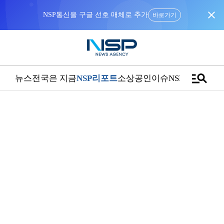
close
NSP통신을 구글 선호 매체로 추가
바로가기
manage_search
뉴스
전국은 지금
NSP리포트
소상공인
이슈
NSPTV