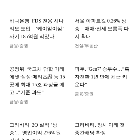
하나은행, FDS 전용 시나
서울 아파트값 0.26% 상
리오 도입…‘케이알이심’
승…매매·전세 오름폭 다
사기 185억원 막았다
시 확대
금융/증권
건설/부동산
공정위, 국고채 담합 미래
파두, ‘Gen7’ 승부수…“흑
에셋·삼성·메리츠證 등 15
자전환 1년 만에 체급 키
곳에 최대 15조 과징금 예
운다”
고..."기준 과도"
금융/증권
금융/증권
그라비티, 2Q 실적 ‘상
그라비티, 창사 이래 첫
승’… 영업이익 276억원
중간배당 확정