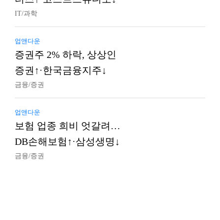
IT/과학
업앤다운
증권주 2% 하락, 상상인
증권↑·한국금융지주↓
금융/증권
업앤다운
보험 업종 희비 엇갈려…
DB손해보험↑·삼성생명↓
금융/증권