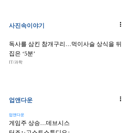
more_vert
사진속이야기
독사를 삼킨 참개구리…먹이사슬 상식을 뒤
집은 ‘5분’
IT/과학
more_vert
업앤다운
업앤다운
게임주 상승…데브시스
터즈↑·고스트스튜디오↓