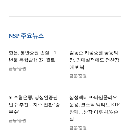
NSP 주요뉴스
한은, 통안증권 손질…1
김동준 키움증권 공동의
년물 통합발행 3개월로
장, 최대실적에도 전산장
애 반복
금융/증권
금융/증권
Sh수협은행, 상상인증권
삼성액티브·타임폴리오
인수 추진…지주 전환 ‘승
운용, 코스닥 액티브 ETF
부수’
참패…상장 이후 41% 손
실
금융/증권
금융/증권