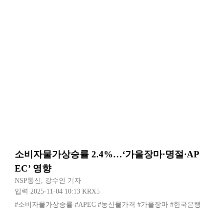
소비자물가상승률 2.4%…‘가을장마·명절·AP
EC’ 영향
NSP통신
,
강수인 기자
입력 2025-11-04 10:13
KRX5
#소비자물가상승률
#APEC
#농산물가격
#가을장마
#한국은행