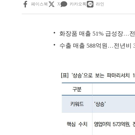
페이스북
X
카카오톡
라인
화장품 매출 51% 급성장…전
수출 매출 588억원…전년비 