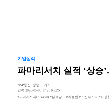
기업실적
파마리서치 실적 ‘상승’…
NSP통신
,
정송이 기자
입력 2026-05-08 17:25
KRD5
#파마리서치(214450)
#실적발표
#리쥬란
#스킨부스터
#화장