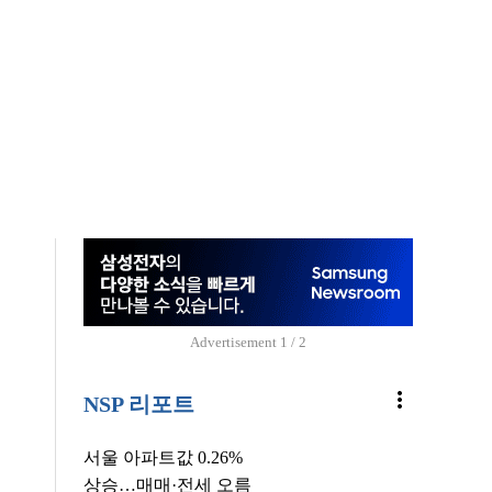
Advertisement
1 / 2
more_vert
NSP 리포트
서울 아파트값 0.26%
상승…매매·전세 오름