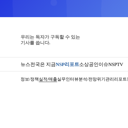
우리는 독자가 구독할 수 있는
기사를 씁니다.
뉴스
전국은 지금
NSP리포트
소상공인
이슈
NSPTV
정보/정책
실적/매출
실무인터뷰
분석/전망
위기관리
리포트