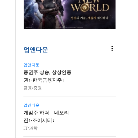
more_vert
업앤다운
업앤다운
증권주 상승, 상상인증
권↑·한국금융지주↓
금융/증권
업앤다운
게임주 하락…네오리
진↑·조이시티↓
IT/과학