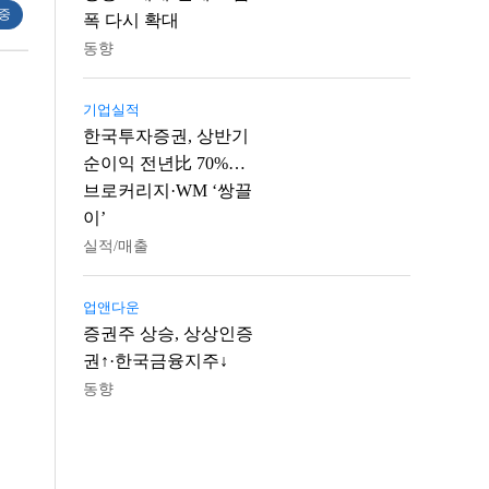
 중
폭 다시 확대
동향
기업실적
한국투자증권, 상반기
순이익 전년比 70%…
브로커리지·WM ‘쌍끌
이’
실적/매출
업앤다운
증권주 상승, 상상인증
권↑·한국금융지주↓
동향