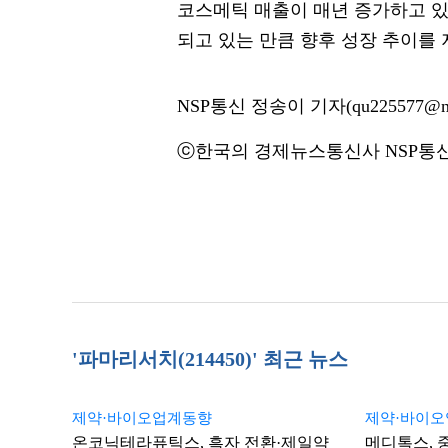
코스메틱 매출이 매년 증가하고 있
되고 있는 만큼 향후 성장 추이를
NSP통신 정송이 기자(qu225577@ns
ⓒ한국의 경제뉴스통신사 NSP통신·
'파마리서치(214450)' 최근 뉴스
제약·바이오업계동향
제약·바이
온코닉테라퓨틱스, 흑자 전환·제일약
메디톡스, 