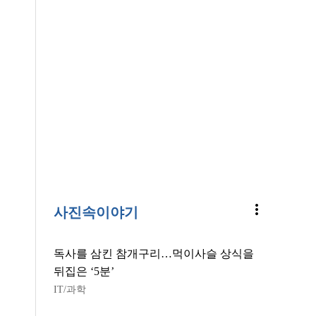
more_vert
사진속이야기
독사를 삼킨 참개구리…먹이사슬 상식을
뒤집은 ‘5분’
IT/과학