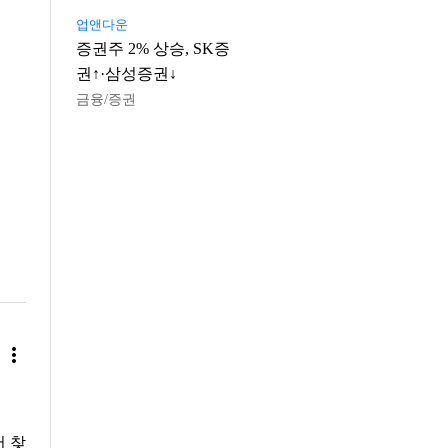
업앤다운
증권주 2% 상승, SK증
권↑·삼성증권↓
금융/증권
more_vert
 찾