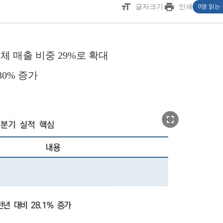
format_size
print
글자크기
인쇄
0명 읽는
체 매출 비중 29%로 확대
30% 증가
fullscreen