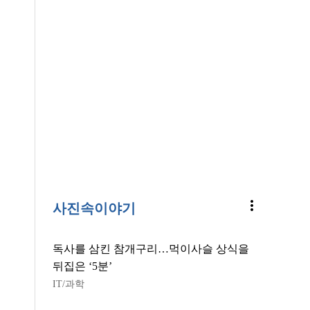
more_vert
사진속이야기
독사를 삼킨 참개구리…먹이사슬 상식을
뒤집은 ‘5분’
IT/과학