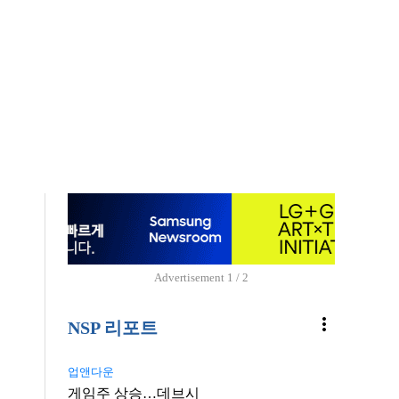
Advertisement
1 / 2
more_vert
NSP 리포트
업앤다운
게임주 상승…데브시