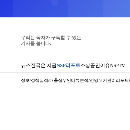
우리는 독자가 구독할 수 있는
기사를 씁니다.
뉴스
전국은 지금
NSP리포트
소상공인
이슈
NSPTV
정보/정책
실적/매출
실무인터뷰
분석/전망
위기관리
리포트