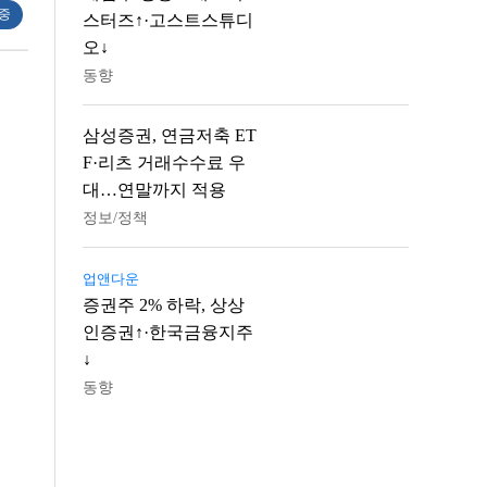
 중
스터즈↑·고스트스튜디
오↓
동향
삼성증권, 연금저축 ET
F·리츠 거래수수료 우
대…연말까지 적용
정보/정책
업앤다운
증권주 2% 하락, 상상
인증권↑·한국금융지주
↓
동향