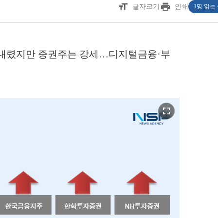
format_size
print
글자크기
인쇄
1명 읽는
 내렸지만 증권주는 강세…디지털금융·부
fullscreen