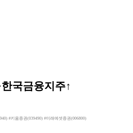
↑·한국금융지주↑
40)
#키움증권(039490)
#미래에셋증권(006800)