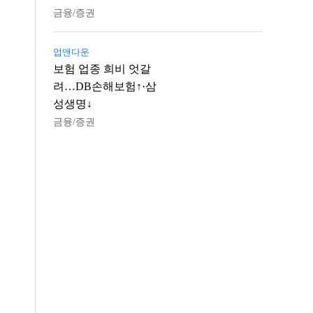
금융/증권
업앤다운
보험 업종 희비 엇갈
려…DB손해보험↑·삼
성생명↓
금융/증권