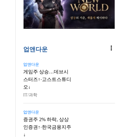
more_vert
업앤다운
업앤다운
게임주 상승…데브시
스터즈↑·고스트스튜디
오↓
IT/과학
업앤다운
증권주 2% 하락, 상상
인증권↑·한국금융지주
↓