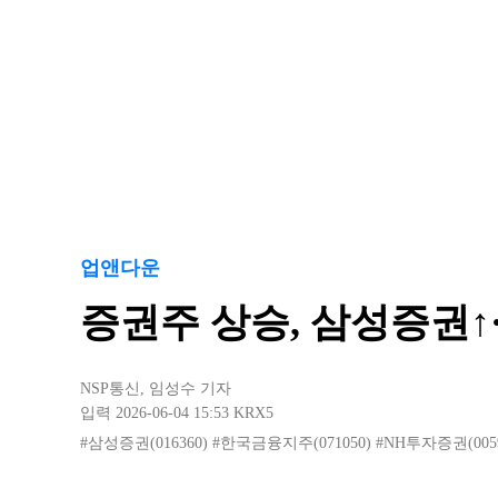
업앤다운
증권주 상승, 삼성증권
NSP통신
,
임성수 기자
입력 2026-06-04 15:53
KRX5
#삼성증권(016360)
#한국금융지주(071050)
#NH투자증권(0059