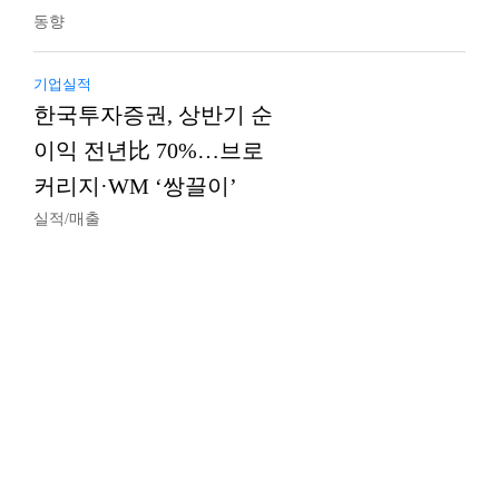
동향
기업실적
한국투자증권, 상반기 순
이익 전년比 70%…브로
커리지·WM ‘쌍끌이’
실적/매출