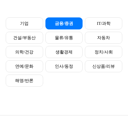
기업
금융/증권
IT/과학
건설/부동산
물류/유통
자동차
의학/건강
생활경제
정치/사회
연예/문화
인사/동정
신상품/리뷰
해명/반론