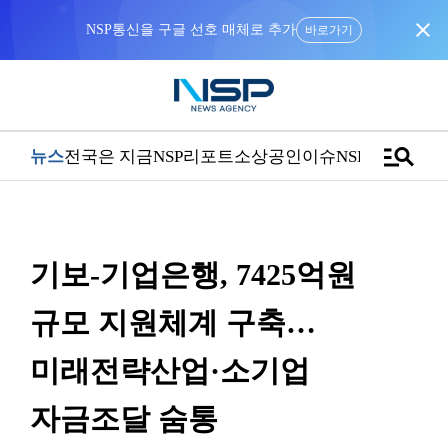
close
NSP통신을 구글 선호 매체로 추가
바로가기
manage_search
뉴스
전국은 지금
NSP리포트
소상공인
이슈
NSPTV
기보-기업은행, 7425억원
규모 지원체계 구축…
미래전략산업·소기업
자금조달 숨통