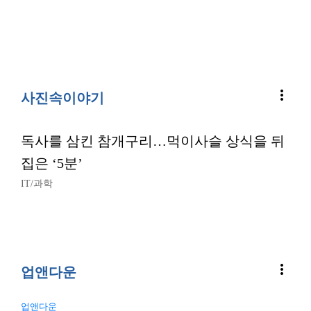
more_vert
사진속이야기
독사를 삼킨 참개구리…먹이사슬 상식을 뒤
집은 ‘5분’
IT/과학
more_vert
업앤다운
업앤다운