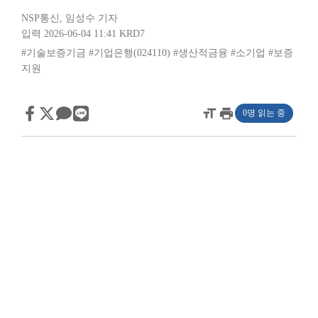
NSP통신
,
임성수 기자
입력 2026-06-04 11:41
KRD7
#기술보증기금
#기업은행(024110)
#생산적금융
#소기업
#보증
지원
format_size
print
0명 읽는 중