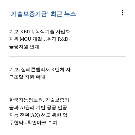
more_vert
'기술보증기금' 최근 뉴스
기보-KEITI, 녹색기술 사업화
지원 MOU 체결…환경 R&D·
금융지원 연계
기보, 실리콘밸리서 K벤처 자
금조달 지원 확대
한국지능정보원, 기술보증기
금과 AI윤리 기반 공공 인공
지능 전환(AX) 선도 위한 업
무협약...확인마크 수여