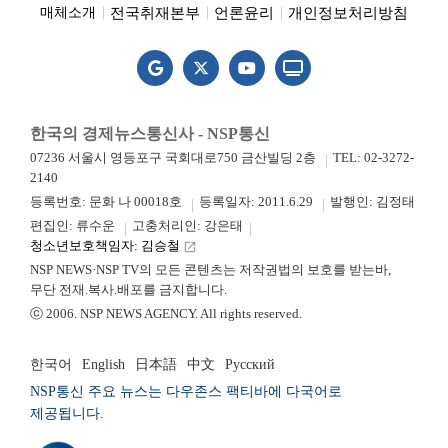
전국취재본부
언론윤리
개인정보처리방침
매체소개
한국의 경제뉴스통신사 - NSP통신
07236 서울시 영등포구 국회대로750 금산빌딩 2층
TEL: 02-3272-
2140
등록번호: 문화 나 00018호
등록일자: 2011.6.29
발행인: 김정태
편집인: 류수운
고충처리인: 강은태
청소년보호책임자: 김승철
launch
NSP NEWS·NSP TV의 모든 콘텐츠는 저작권법의 보호를 받는바,
무단 전재.복사.배포를 금지합니다.
ⓒ 2006. NSP NEWS AGENCY. All rights reserved.
한국어
English
日本語
中文
Русский
NSP통신 주요 뉴스는 다우존스 팩티바에 다국어로
제공됩니다.