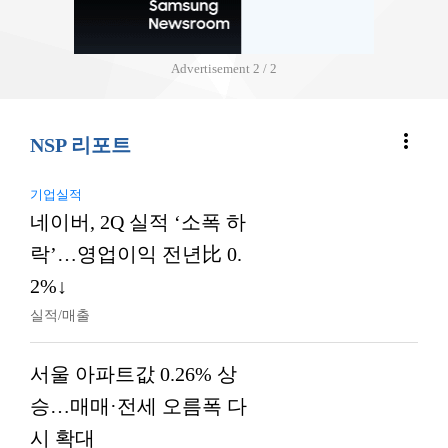
Advertisement
2 / 2
more_vert
NSP 리포트
기업실적
네이버, 2Q 실적 ‘소폭 하
락’…영업이익 전년比 0.
2%↓
실적/매출
서울 아파트값 0.26% 상
승…매매·전세 오름폭 다
시 확대