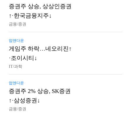
증권주 상승, 상상인증권
↑·한국금융지주↓
금융/증권
업앤다운
게임주 하락…네오리진↑
·조이시티↓
IT/과학
업앤다운
증권주 2% 상승, SK증권
↑·삼성증권↓
금융/증권