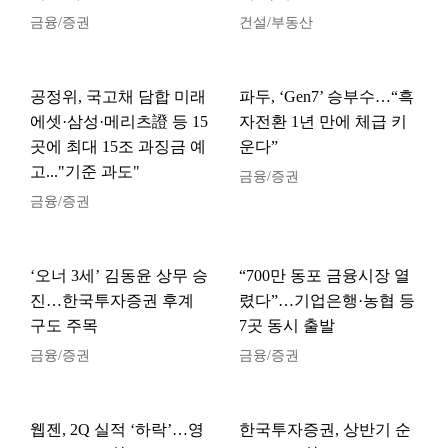
금융/증권
건설/부동산
공정위, 국고채 담합 미래
파두, ‘Gen7’ 승부수…“흑
에셋·삼성·메리츠證 등 15
자전환 1년 만에 체급 키
곳에 최대 15조 과징금 예
운다”
고..."기준 과도"
금융/증권
금융/증권
‘오너 3세’ 김동윤 상무 승
“700만 동포 금융시장 열
진…한국투자증권 후계
렸다”…기업은행·농협 등
구도 주목
7곳 동시 출발
금융/증권
금융/증권
웹젠, 2Q 실적 ‘하락’…영
한국투자증권, 상반기 순