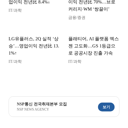
업이익 전년比 8.4%↓
이익 전년比 70%…브로
커리지·WM ‘쌍끌이’
IT/과학
금융/증권
LG유플러스, 2Q 실적 ‘상
플래티어, AI 플랫폼 엑스
승’…영업이익 전년比 13.
젠 고도화…GS 1등급으
1%↑
로 공공시장 진출 가속
IT/과학
IT/과학
NSP통신 전국취재본부 모집
보기
NSP NEWS AGENCY