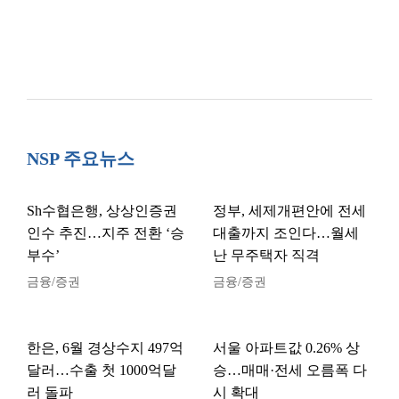
NSP 주요뉴스
Sh수협은행, 상상인증권
정부, 세제개편안에 전세
인수 추진…지주 전환 ‘승
대출까지 조인다…월세
부수’
난 무주택자 직격
금융/증권
금융/증권
한은, 6월 경상수지 497억
서울 아파트값 0.26% 상
달러…수출 첫 1000억달
승…매매·전세 오름폭 다
러 돌파
시 확대