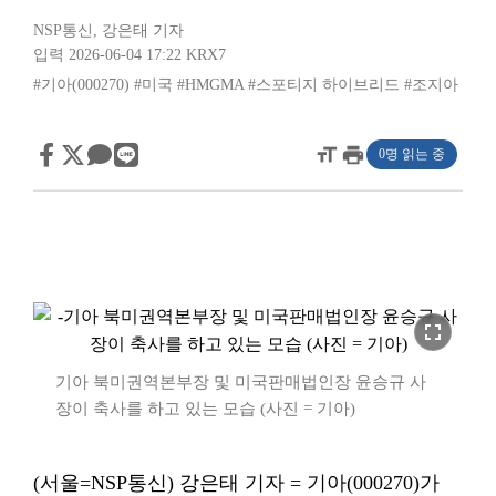
NSP통신
,
강은태 기자
입력 2026-06-04 17:22
KRX7
#기아(000270)
#미국
#HMGMA
#스포티지 하이브리드
#조지아
format_size
print
0명 읽는 중
fullscreen
기아 북미권역본부장 및 미국판매법인장 윤승규 사
장이 축사를 하고 있는 모습 (사진 = 기아)
(서울=NSP통신) 강은태 기자 = 기아(000270)가