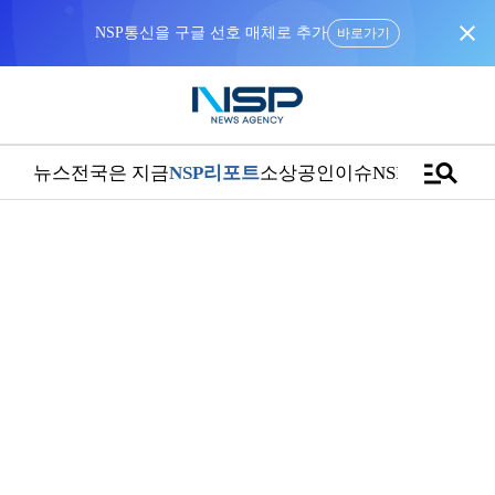
close
바로가기
manage_search
뉴스
전국은 지금
NSP리포트
소상공인
이슈
NSPTV