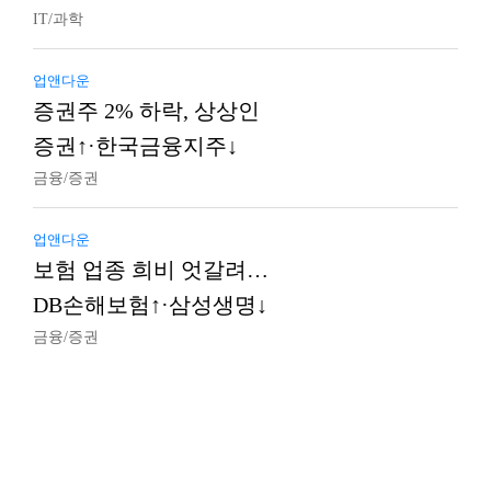
IT/과학
업앤다운
증권주 2% 하락, 상상인
증권↑·한국금융지주↓
금융/증권
업앤다운
보험 업종 희비 엇갈려…
DB손해보험↑·삼성생명↓
금융/증권