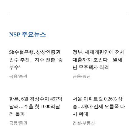
NSP 주요뉴스
Sh수협은행, 상상인증권
정부, 세제개편안에 전세
인수 추진…지주 전환 ‘승
대출까지 조인다…월세
부수’
난 무주택자 직격
금융/증권
금융/증권
한은, 6월 경상수지 497억
서울 아파트값 0.26% 상
달러…수출 첫 1000억달
승…매매·전세 오름폭 다
러 돌파
시 확대
금융/증권
건설/부동산