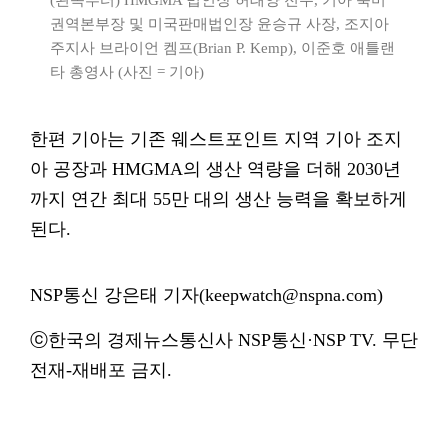
(왼쪽부터) HMGMA 법인장 허태양 전무, 기아 북미
권역본부장 및 미국판매법인장 윤승규 사장, 조지아
주지사 브라이언 켐프(Brian P. Kemp), 이준호 애틀랜
타 총영사 (사진 = 기아)
한편 기아는 기존 웨스트포인트 지역 기아 조지
아 공장과 HMGMA의 생산 역량을 더해 2030년
까지 연간 최대 55만 대의 생산 능력을 확보하게
된다.
NSP통신 강은태 기자(keepwatch@nspna.com)
ⓒ한국의 경제뉴스통신사 NSP통신·NSP TV. 무단
전재-재배포 금지.