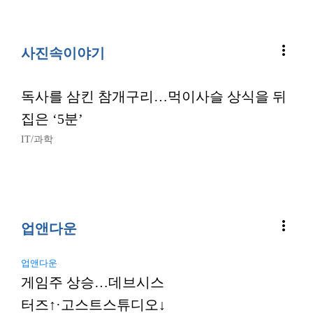
more_vert
사진속이야기
독사를 삼킨 참개구리…먹이사슬 상식을 뒤
집은 ‘5분’
IT/과학
more_vert
업앤다운
업앤다운
게임주 상승…데브시스
터즈↑·고스트스튜디오↓