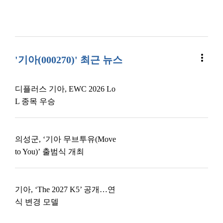
more_vert
'기아(000270)' 최근 뉴스
디플러스 기아, EWC 2026 Lo
L 종목 우승
의성군, ‘기아 무브투유(Move
to You)’ 출범식 개최
기아, ‘The 2027 K5’ 공개…연
식 변경 모델