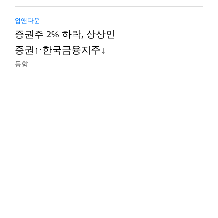
업앤다운
증권주 2% 하락, 상상인
증권↑·한국금융지주↓
동향