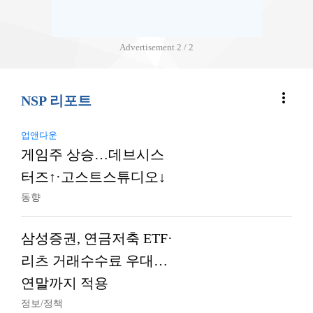
Advertisement
2 / 2
more_vert
NSP 리포트
업앤다운
게임주 상승…데브시스
터즈↑·고스트스튜디오↓
동향
삼성증권, 연금저축 ETF·
리츠 거래수수료 우대…
연말까지 적용
정보/정책