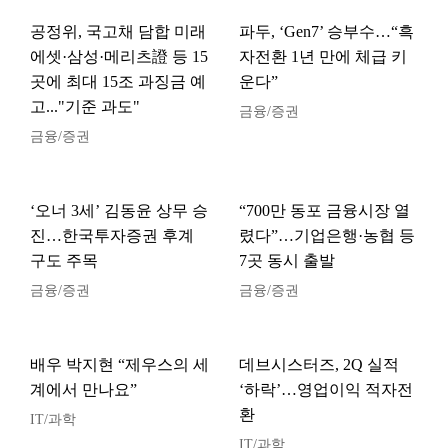
공정위, 국고채 담합 미래
파두, ‘Gen7’ 승부수…“흑
에셋·삼성·메리츠證 등 15
자전환 1년 만에 체급 키
곳에 최대 15조 과징금 예
운다”
고..."기준 과도"
금융/증권
금융/증권
‘오너 3세’ 김동윤 상무 승
“700만 동포 금융시장 열
진…한국투자증권 후계
렸다”…기업은행·농협 등
구도 주목
7곳 동시 출발
금융/증권
금융/증권
배우 박지현 “제우스의 세
데브시스터즈, 2Q 실적
계에서 만나요”
‘하락’…영업이익 적자전
환
IT/과학
IT/과학