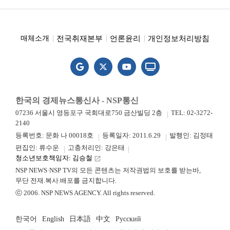
전국취재본부
언론윤리
개인정보처리방침
매체소개
한국의 경제뉴스통신사 - NSP통신
07236 서울시 영등포구 국회대로750 금산빌딩 2층
TEL: 02-3272-
2140
등록번호: 문화 나 00018호
등록일자: 2011.6.29
발행인: 김정태
편집인: 류수운
고충처리인: 강은태
청소년보호책임자: 김승철
launch
NSP NEWS·NSP TV의 모든 콘텐츠는 저작권법의 보호를 받는바,
무단 전재.복사.배포를 금지합니다.
ⓒ 2006. NSP NEWS AGENCY. All rights reserved.
한국어
English
日本語
中文
Русский