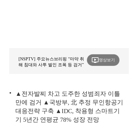
ondemand_video
[NSPTV] 주요뉴스브리핑 “마약 취
영상보기
해 침대와 사투 벌인 조폭 등 검거”
▲전자발찌 차고 도주한 성범죄자 이틀
만에 검거 ▲국방부, 北 추정 무인항공기
대응전략 구축 ▲IDC, 착용형 스마트기
기 5년간 연평균 78% 성장 전망