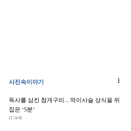
more_vert
사진속이야기
독사를 삼킨 참개구리…먹이사슬 상식을 뒤
집은 ‘5분’
IT/과학