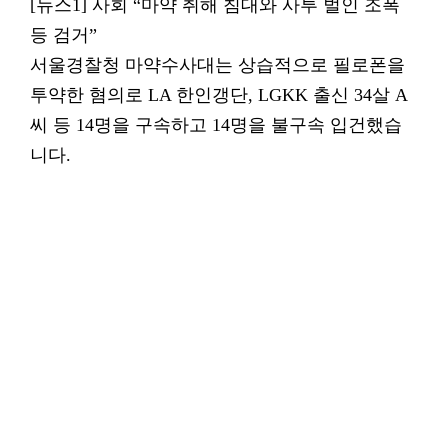
[뉴스1] 사회 “마약 취해 침대와 사투 벌인 조폭
등 검거”
서울경찰청 마약수사대는 상습적으로 필로폰을
투약한 혐의로 LA 한인갱단, LGKK 출신 34살 A
씨 등 14명을 구속하고 14명을 불구속 입건했습
니다.