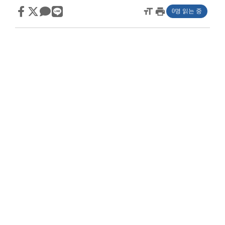
format_size
print
0명 읽는 중