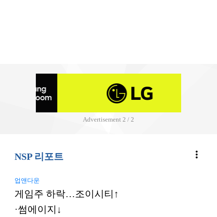
Advertisement
2 / 2
more_vert
NSP 리포트
업앤다운
게임주 하락…조이시티↑
·썸에이지↓