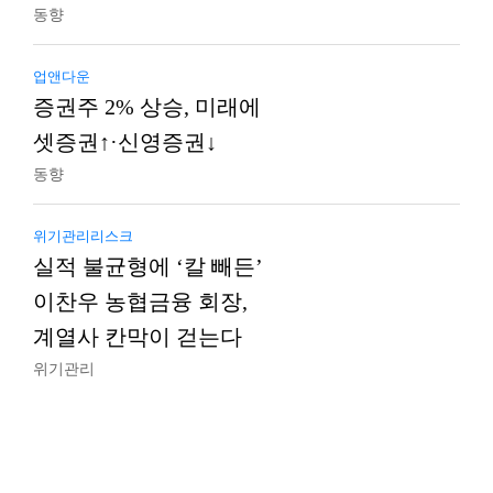
동향
업앤다운
증권주 2% 상승, 미래에
셋증권↑·신영증권↓
동향
위기관리리스크
실적 불균형에 ‘칼 빼든’
이찬우 농협금융 회장,
계열사 칸막이 걷는다
위기관리