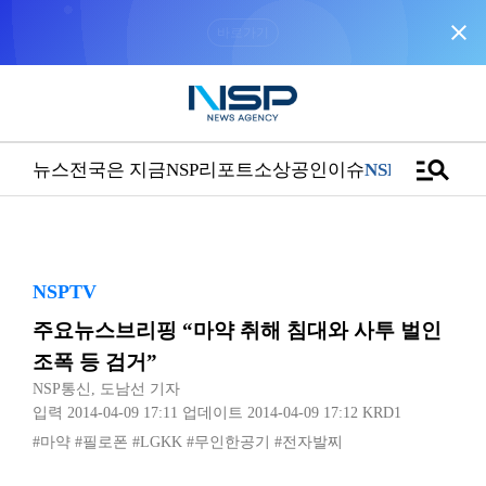
close
“우리는 독자가 구독할 수 있는 기사를 씁니다”
manage_search
뉴스
전국은 지금
NSP리포트
소상공인
이슈
NSPTV
NSPTV
주요뉴스브리핑 “마약 취해 침대와 사투 벌인
조폭 등 검거”
NSP통신
,
도남선 기자
입력 2014-04-09 17:11
업데이트 2014-04-09 17:12
KRD1
#마약
#필로폰
#LGKK
#무인한공기
#전자발찌