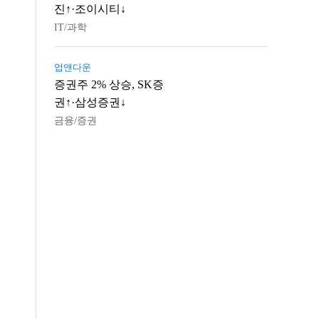
진↑·조이시티↓
IT/과학
업앤다운
증권주 2% 상승, SK증
권↑·삼성증권↓
금융/증권