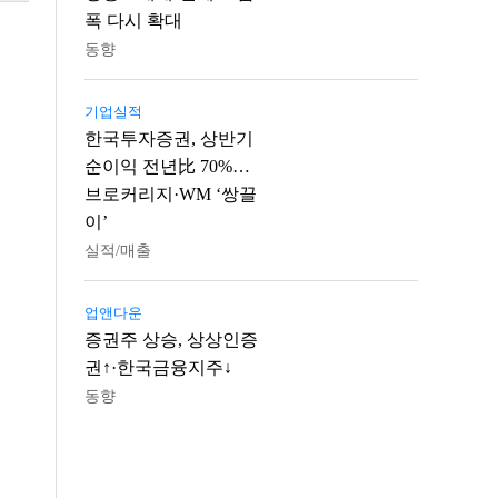
폭 다시 확대
동향
기업실적
한국투자증권, 상반기
순이익 전년比 70%…
브로커리지·WM ‘쌍끌
이’
실적/매출
업앤다운
증권주 상승, 상상인증
권↑·한국금융지주↓
동향