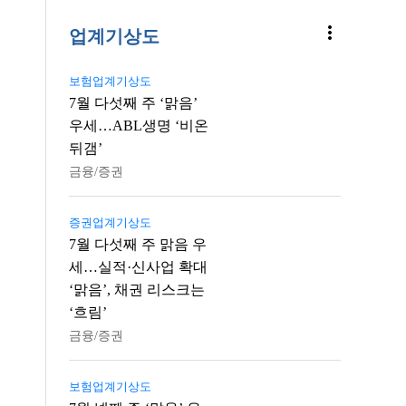
more_vert
업계기상도
보험업계기상도
7월 다섯째 주 ‘맑음’
우세…ABL생명 ‘비온
뒤갬’
금융/증권
증권업계기상도
7월 다섯째 주 맑음 우
세…실적·신사업 확대
‘맑음’, 채권 리스크는
‘흐림’
금융/증권
보험업계기상도