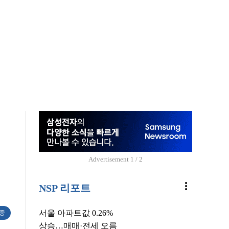
Advertisement
1 / 2
more_vert
NSP 리포트
서울 아파트값 0.26%
 중
상승…매매·전세 오름