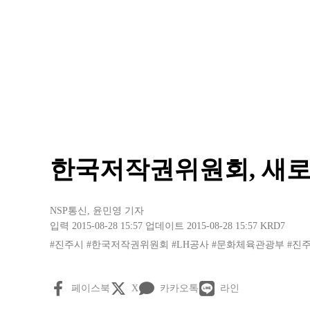
한국저작권위원회, 새로
NSP통신
,
윤민영 기자
입력 2015-08-28 15:57
업데이트 2015-08-28 15:57
KRD7
#진주시
#한국저작권위원회
#LH공사
#문화체육관광부
#진
페이스북
X
카카오톡
라인