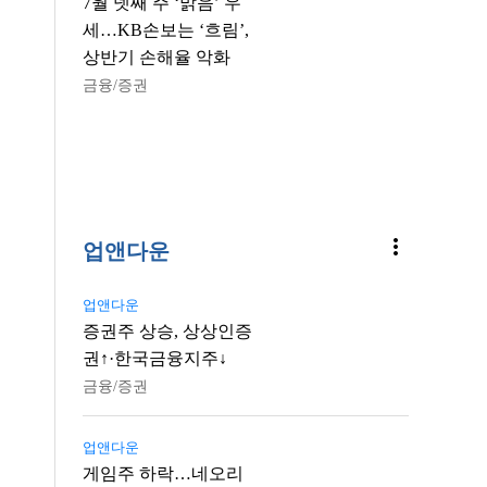
7월 넷째 주 ‘맑음’ 우
세…KB손보는 ‘흐림’,
상반기 손해율 악화
금융/증권
more_vert
업앤다운
업앤다운
증권주 상승, 상상인증
권↑·한국금융지주↓
금융/증권
업앤다운
게임주 하락…네오리