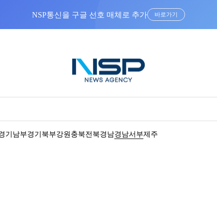
NSP통신을 구글 선호 매체로 추가
바로가기
경기남부
경기북부
강원
충북
전북
경남
경남서부
제주