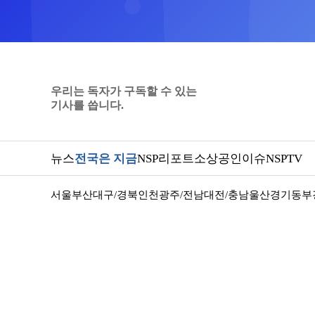
우리는 독자가 구독할 수 있는
기사를 씁니다.
뉴스
전국은 지금
NSP리포트
소상공인
이슈
NSPTV
서울
부산
대구/경북
인천
광주/전남
대전/충남
울산
경기동부