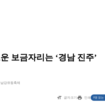
운 보금자리는 ‘경남 진주’
주남강유등축제
format_size
print
글자크기
인쇄
0명 읽는