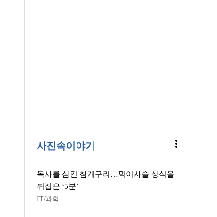
more_vert
사진속이야기
독사를 삼킨 참개구리…먹이사슬 상식을
뒤집은 ‘5분’
IT/과학