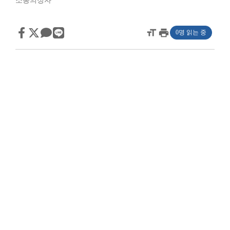
소통의정자
format_size
print
0명 읽는 중