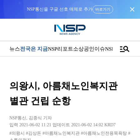
close
NSP통신을 구글 선호 매체로 추가
바로가기
manage_search
뉴스
전국은 지금
NSP리포트
소상공인
이슈
NSPTV
의왕시, 아름채노인복지관
별관 건립 순항
NSP통신
,
김종식 기자
입력 2021-06-02 11:21
업데이트 2021-06-02 14:02
KRD7
#의왕시
#김상돈
#아름채노인복지관
#아름채노인전용목욕탕
#