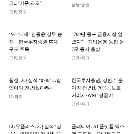
고..."기준 과도"
금융/증권
금융/증권
‘오너 3세’ 김동윤 상무 승
“700만 동포 금융시장 열
진…한국투자증권 후계
렸다”…기업은행·농협 등
구도 주목
7곳 동시 출발
금융/증권
금융/증권
웹젠, 2Q 실적 ‘하락’…영
한국투자증권, 상반기 순
업이익 전년比 8.4%↓
이익 전년比 70%…브로
커리지·WM ‘쌍끌이’
IT/과학
금융/증권
LG유플러스, 2Q 실적 ‘상
플래티어, AI 플랫폼 엑스
승’…영업이익 전년比 13.
젠 고도화…GS 1등급으