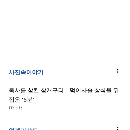
more_vert
사진속이야기
독사를 삼킨 참개구리…먹이사슬 상식을 뒤
집은 ‘5분’
IT/과학
more_vert