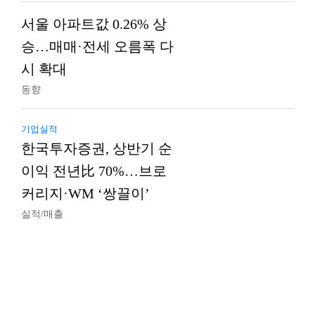
서울 아파트값 0.26% 상
승…매매·전세 오름폭 다
시 확대
동향
기업실적
한국투자증권, 상반기 순
이익 전년比 70%…브로
커리지·WM ‘쌍끌이’
실적/매출