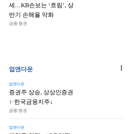
세…KB손보는 ‘흐림’, 상
반기 손해율 악화
금융/증권
more_vert
업앤다운
업앤다운
증권주 상승, 상상인증권
↑·한국금융지주↓
금융/증권
업앤다운