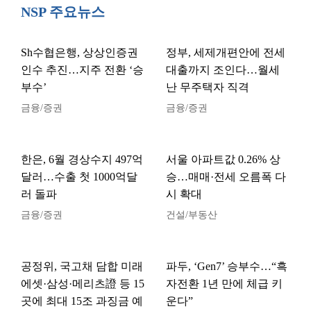
NSP 주요뉴스
Sh수협은행, 상상인증권
정부, 세제개편안에 전세
인수 추진…지주 전환 ‘승
대출까지 조인다…월세
부수’
난 무주택자 직격
금융/증권
금융/증권
한은, 6월 경상수지 497억
서울 아파트값 0.26% 상
달러…수출 첫 1000억달
승…매매·전세 오름폭 다
러 돌파
시 확대
금융/증권
건설/부동산
공정위, 국고채 담합 미래
파두, ‘Gen7’ 승부수…“흑
에셋·삼성·메리츠證 등 15
자전환 1년 만에 체급 키
곳에 최대 15조 과징금 예
운다”