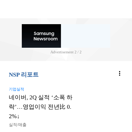
Advertisement
2 / 2
more_vert
NSP 리포트
기업실적
네이버, 2Q 실적 ‘소폭 하
락’…영업이익 전년比 0.
2%↓
실적/매출