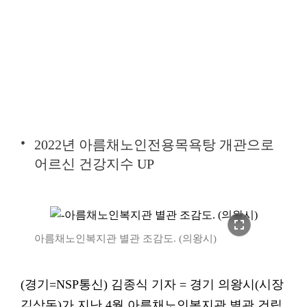
2022년 아름채노인전용목욕탕 개관으로
어르신 건강지수 UP
fullscreen
아름채노인복지관 별관 조감도. (의왕시)
(경기=NSP통신) 김종식 기자 = 경기 의왕시(시장
김상돈)가 지난 4월 아름채노인복지관 별관 건립