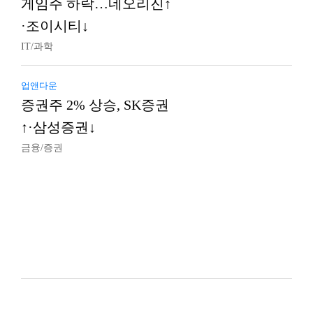
게임주 하락…네오리진↑
·조이시티↓
IT/과학
업앤다운
증권주 2% 상승, SK증권
↑·삼성증권↓
금융/증권