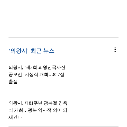
more_vert
'의왕시' 최근 뉴스
의왕시, ‘제3회 의왕전국사진
공모전’ 시상식 개최…857점
출품
의왕시, 제81주년 광복절 경축
식 개최…광복 역사적 의미 되
새긴다