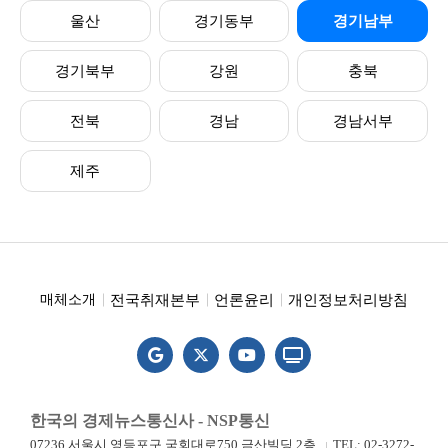
울산
경기동부
경기남부
경기북부
강원
충북
전북
경남
경남서부
제주
전국취재본부
언론윤리
개인정보처리방침
매체소개
한국의 경제뉴스통신사 - NSP통신
07236 서울시 영등포구 국회대로750 금산빌딩 2층
TEL: 02-3272-