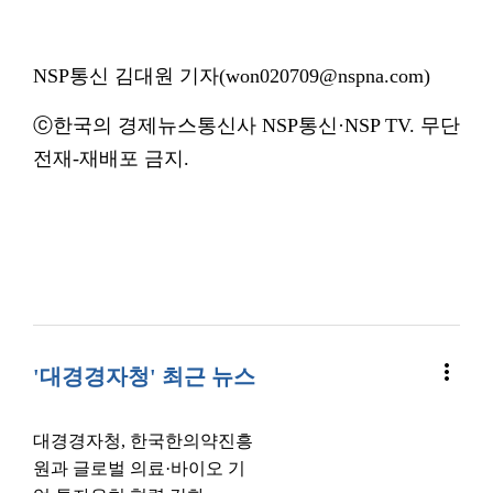
NSP통신 김대원 기자(won020709@nspna.com)
ⓒ한국의 경제뉴스통신사 NSP통신·NSP TV. 무단
전재-재배포 금지.
more_vert
'대경경자청' 최근 뉴스
대경경자청, 한국한의약진흥
원과 글로벌 의료·바이오 기