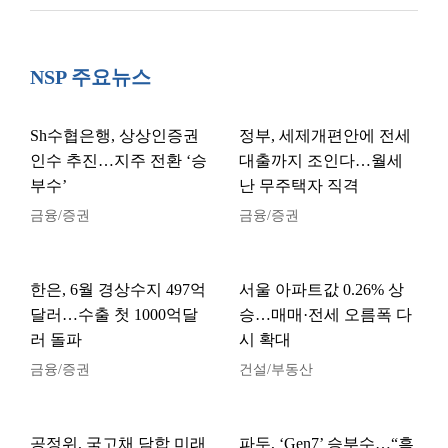
NSP 주요뉴스
Sh수협은행, 상상인증권
정부, 세제개편안에 전세
인수 추진…지주 전환 ‘승
대출까지 조인다…월세
부수’
난 무주택자 직격
금융/증권
금융/증권
한은, 6월 경상수지 497억
서울 아파트값 0.26% 상
달러…수출 첫 1000억달
승…매매·전세 오름폭 다
러 돌파
시 확대
금융/증권
건설/부동산
공정위, 국고채 담합 미래
파두, ‘Gen7’ 승부수…“흑