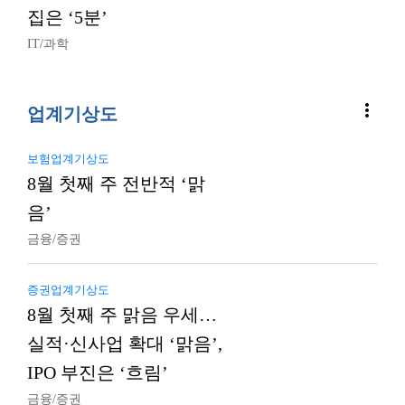
집은 ‘5분’
IT/과학
more_vert
업계기상도
보험업계기상도
8월 첫째 주 전반적 ‘맑
음’
금융/증권
증권업계기상도
8월 첫째 주 맑음 우세…
실적·신사업 확대 ‘맑음’,
IPO 부진은 ‘흐림’
금융/증권