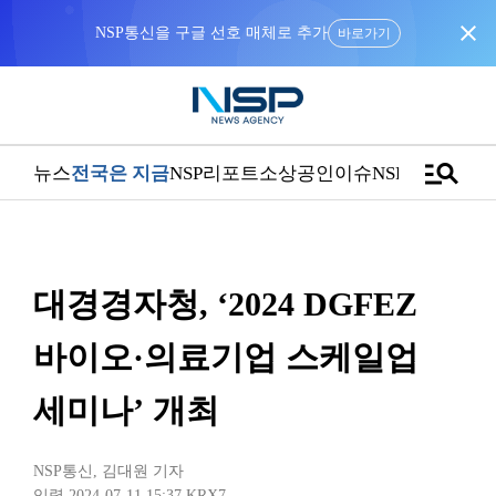
close
NSP통신을 구글 선호 매체로 추가
바로가기
manage_search
뉴스
전국은 지금
NSP리포트
소상공인
이슈
NSPTV
대경경자청, ‘2024 DGFEZ
바이오·의료기업 스케일업
세미나’ 개최
NSP통신
,
김대원 기자
입력 2024-07-11 15:37
KRX7