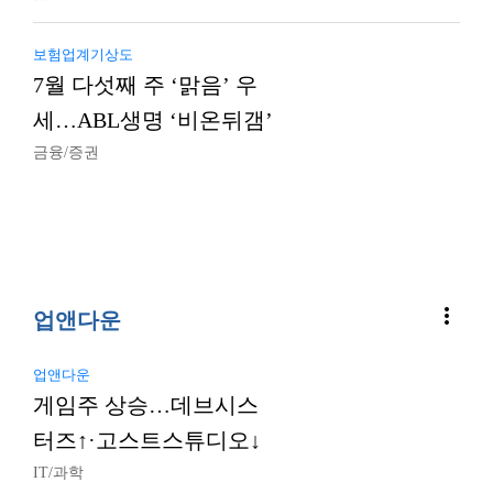
보험업계기상도
7월 다섯째 주 ‘맑음’ 우
세…ABL생명 ‘비온뒤갬’
금융/증권
more_vert
업앤다운
업앤다운
게임주 상승…데브시스
터즈↑·고스트스튜디오↓
IT/과학