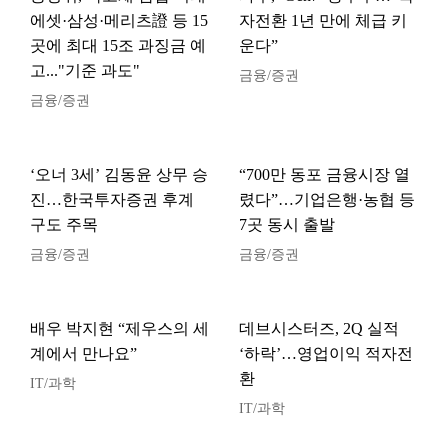
에셋·삼성·메리츠證 등 15
자전환 1년 만에 체급 키
곳에 최대 15조 과징금 예
운다”
고..."기준 과도"
금융/증권
금융/증권
‘오너 3세’ 김동윤 상무 승
“700만 동포 금융시장 열
진…한국투자증권 후계
렸다”…기업은행·농협 등
구도 주목
7곳 동시 출발
금융/증권
금융/증권
배우 박지현 “제우스의 세
데브시스터즈, 2Q 실적
계에서 만나요”
‘하락’…영업이익 적자전
환
IT/과학
IT/과학