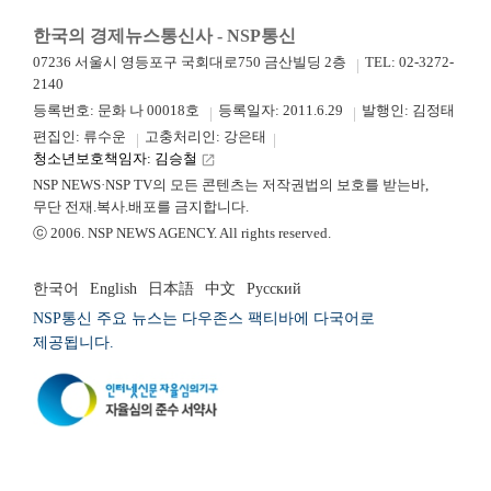
한국의 경제뉴스통신사 - NSP통신
07236 서울시 영등포구 국회대로750 금산빌딩 2층
TEL: 02-3272-
2140
등록번호: 문화 나 00018호
등록일자: 2011.6.29
발행인: 김정태
편집인: 류수운
고충처리인: 강은태
청소년보호책임자: 김승철
launch
NSP NEWS·NSP TV의 모든 콘텐츠는 저작권법의 보호를 받는바,
무단 전재.복사.배포를 금지합니다.
ⓒ 2006. NSP NEWS AGENCY. All rights reserved.
한국어
English
日本語
中文
Русский
NSP통신 주요 뉴스는 다우존스 팩티바에 다국어로
제공됩니다.