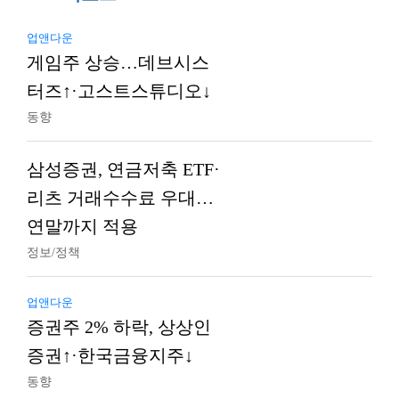
업앤다운
게임주 상승…데브시스
터즈↑·고스트스튜디오↓
동향
삼성증권, 연금저축 ETF·
리츠 거래수수료 우대…
연말까지 적용
정보/정책
업앤다운
증권주 2% 하락, 상상인
증권↑·한국금융지주↓
동향