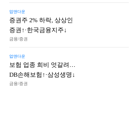
업앤다운
증권주 2% 하락, 상상인
증권↑·한국금융지주↓
금융/증권
업앤다운
보험 업종 희비 엇갈려…
DB손해보험↑·삼성생명↓
금융/증권