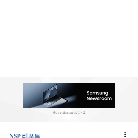
Advertisement
2 / 2
more_vert
NSP 리포트