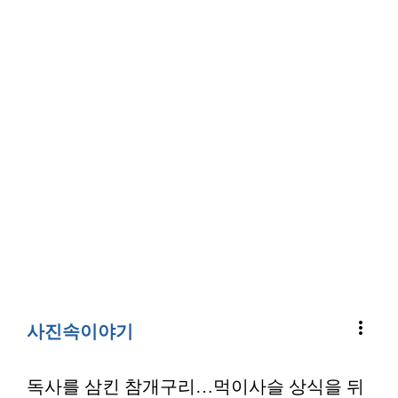
more_vert
사진속이야기
독사를 삼킨 참개구리…먹이사슬 상식을 뒤