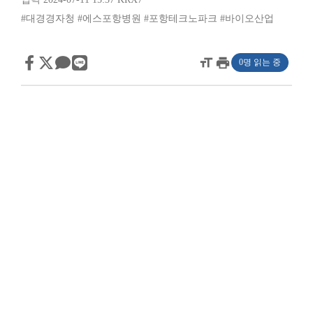
#대경경자청
#에스포항병원
#포항테크노파크
#바이오산업
format_size
print
0명 읽는 중