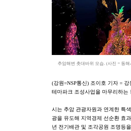
추암해변 촛대바위 모습. (사진 = 동해
(강원=NSP통신) 조이호 기자 = 
테마파크 조성사업을 마무리하는 
시는 추암 관광자원과 연계한 특색
광을 유도해 지역경제 선순환 효과를
년 전기배관 및 조각공원 조명등을