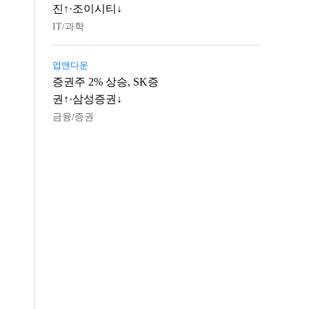
진↑·조이시티↓
IT/과학
업앤다운
증권주 2% 상승, SK증
권↑·삼성증권↓
금융/증권