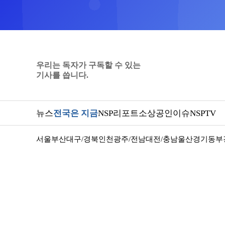
우리는 독자가 구독할 수 있는
기사를 씁니다.
뉴스
전국은 지금
NSP리포트
소상공인
이슈
NSPTV
서울
부산
대구/경북
인천
광주/전남
대전/충남
울산
경기동부