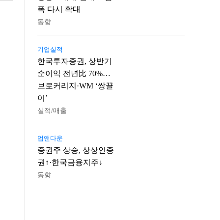
폭 다시 확대
동향
기업실적
한국투자증권, 상반기
순이익 전년比 70%…
브로커리지·WM ‘쌍끌
이’
실적/매출
업앤다운
증권주 상승, 상상인증
권↑·한국금융지주↓
동향