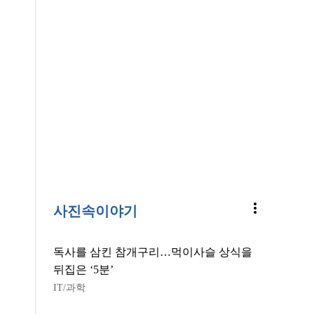
more_vert
사진속이야기
독사를 삼킨 참개구리…먹이사슬 상식을
뒤집은 ‘5분’
IT/과학