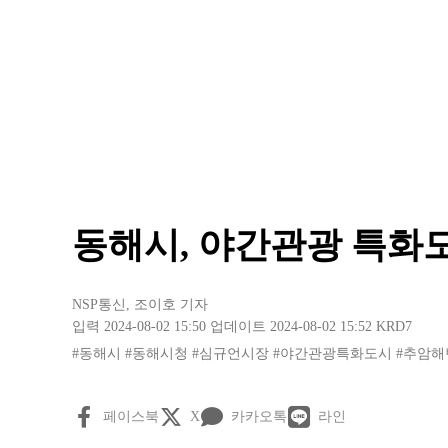
동해시, 야간관광 특화
NSP통신
,
조이호 기자
입력 2024-08-02 15:50
업데이트 2024-08-02 15:52
KRD7
#동해시
#동해시청
#심규언시장
#야간관광특화도시
#추암해
페이스북
X
카카오톡
라인