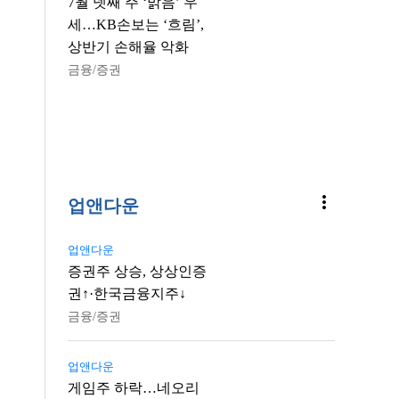
7월 넷째 주 ‘맑음’ 우
세…KB손보는 ‘흐림’,
상반기 손해율 악화
금융/증권
more_vert
업앤다운
업앤다운
증권주 상승, 상상인증
권↑·한국금융지주↓
금융/증권
업앤다운
게임주 하락…네오리