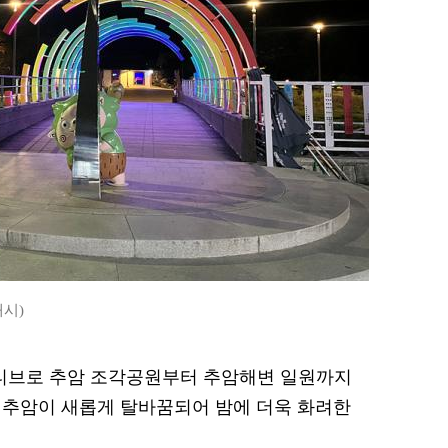
해시)
모티브로 추암 조각공원부터 추암해변 일원까지
근 추암이 새롭게 탈바꿈되어 밤에 더욱 화려한