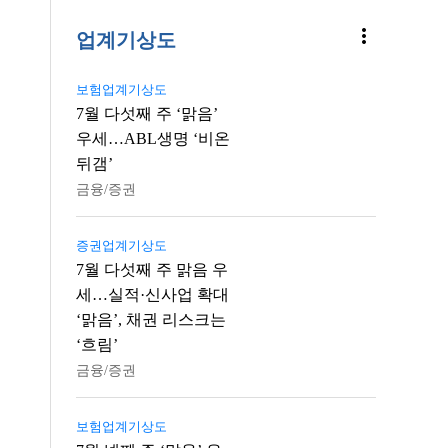
more_vert
업계기상도
보험업계기상도
7월 다섯째 주 ‘맑음’
우세…ABL생명 ‘비온
뒤갬’
금융/증권
증권업계기상도
7월 다섯째 주 맑음 우
세…실적·신사업 확대
‘맑음’, 채권 리스크는
‘흐림’
금융/증권
보험업계기상도