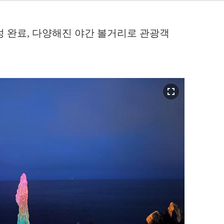
성 완료, 다양해진 야간 볼거리로 관광객
fullscreen