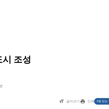
도시 조성
변
format_size
print
글자크기
인쇄
0명 읽는