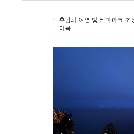
추암의 여명 빛 테마파크 조
이목