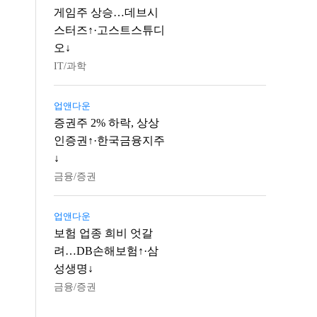
게임주 상승…데브시
스터즈↑·고스트스튜디
오↓
IT/과학
업앤다운
증권주 2% 하락, 상상
인증권↑·한국금융지주
↓
금융/증권
업앤다운
보험 업종 희비 엇갈
려…DB손해보험↑·삼
성생명↓
금융/증권