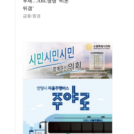
우세…ABL생명 ‘비온
뒤갬’
금융/증권