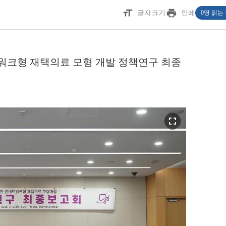
format_size
print
글자크기
인쇄
0명 읽는
트워크형 재택의료 모형 개발 정책연구 최종
fullscreen