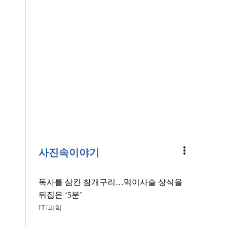
more_vert
사진속이야기
독사를 삼킨 참개구리…먹이사슬 상식을
뒤집은 ‘5분’
IT/과학