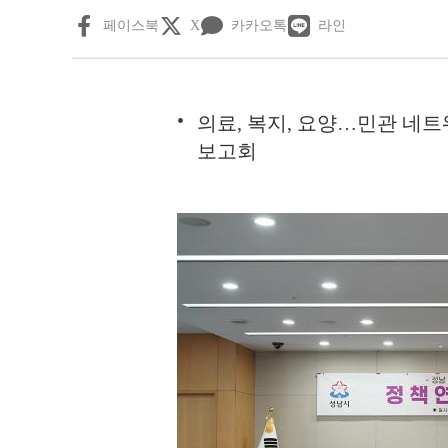
페이스북
X
카카오톡
라인
의료, 복지, 요양…민관 네
보고회