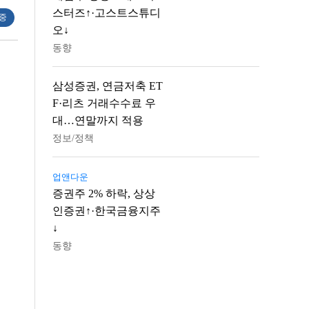
스터즈↑·고스트스튜디
 중
오↓
동향
삼성증권, 연금저축 ET
F·리츠 거래수수료 우
대…연말까지 적용
정보/정책
업앤다운
증권주 2% 하락, 상상
인증권↑·한국금융지주
↓
동향