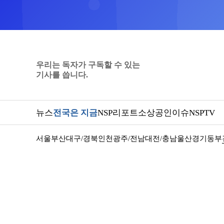
우리는 독자가 구독할 수 있는
기사를 씁니다.
뉴스
전국은 지금
NSP리포트
소상공인
이슈
NSPTV
서울
부산
대구/경북
인천
광주/전남
대전/충남
울산
경기동부