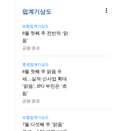
more_vert
업계기상도
보험업계기상도
8월 첫째 주 전반적 ‘맑
음’
금융/증권
증권업계기상도
8월 첫째 주 맑음 우
세…실적·신사업 확대
‘맑음’, IPO 부진은 ‘흐
림’
금융/증권
보험업계기상도
7월 다섯째 주 ‘맑음’