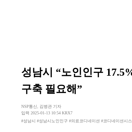
성남시 “노인인구 17.
구축 필요해”
NSP통신
,
김병관 기자
입력 2025-01-13 10:54
KRX7
#성남시
#성남시노인인구
#의료코디네이션
#코디네이션시