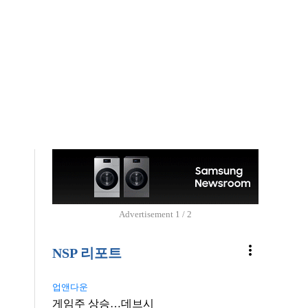
Advertisement
2 / 2
more_vert
NSP 리포트
업앤다운
게임주 상승…데브시