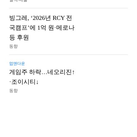
빙그레, ‘2026년 RCY 전
국캠프’에 1억 원·메로나
등 후원
동향
업앤다운
게임주 하락…네오리진↑
·조이시티↓
동향