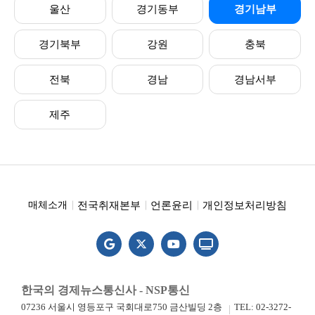
울산
경기동부
경기남부
경기북부
강원
충북
전북
경남
경남서부
제주
전국취재본부
언론윤리
개인정보처리방침
매체소개
한국의 경제뉴스통신사 - NSP통신
07236 서울시 영등포구 국회대로750 금산빌딩 2층
TEL: 02-3272-