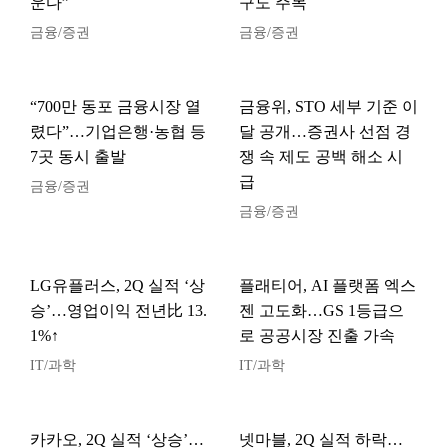
운다”
구도 주목
금융/증권
금융/증권
“700만 동포 금융시장 열
금융위, STO 세부 기준 이
렸다”…기업은행·농협 등
달 공개…증권사 선점 경
7곳 동시 출발
쟁 속 제도 공백 해소 시
급
금융/증권
금융/증권
LG유플러스, 2Q 실적 ‘상
플래티어, AI 플랫폼 엑스
승’…영업이익 전년比 13.
젠 고도화…GS 1등급으
1%↑
로 공공시장 진출 가속
IT/과학
IT/과학
카카오, 2Q 실적 ‘상승’…
넷마블, 2Q 실적 하락…