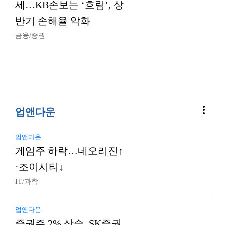
세…KB손보는 ‘흐림’, 상
반기 손해율 악화
금융/증권
more_vert
업앤다운
업앤다운
게임주 하락…네오리진↑
·조이시티↓
IT/과학
업앤다운
증권주 2% 상승, SK증권