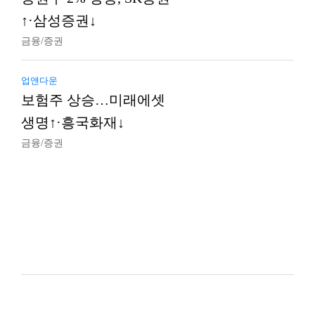
↑·삼성증권↓
금융/증권
업앤다운
보험주 상승…미래에셋
생명↑·흥국화재↓
금융/증권