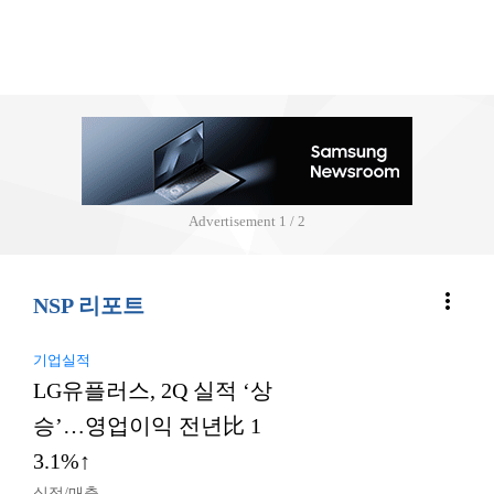
Advertisement
2 / 2
more_vert
NSP 리포트
기업실적
LG유플러스, 2Q 실적 ‘상
승’…영업이익 전년比 1
3.1%↑
실적/매출