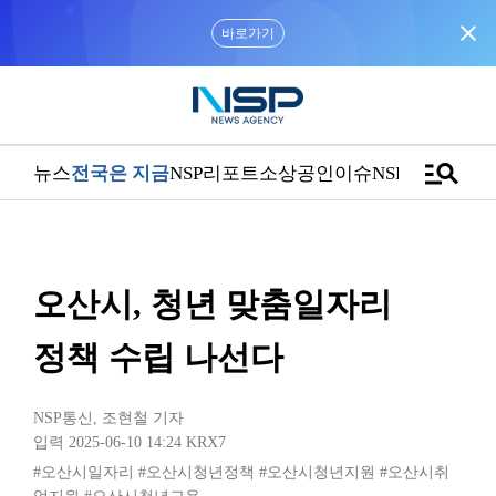
close
바로가기
manage_search
뉴스
전국은 지금
NSP리포트
소상공인
이슈
NSPTV
오산시, 청년 맞춤일자리
정책 수립 나선다
NSP통신
,
조현철 기자
입력 2025-06-10 14:24
KRX7
#오산시일자리
#오산시청년정책
#오산시청년지원
#오산시취