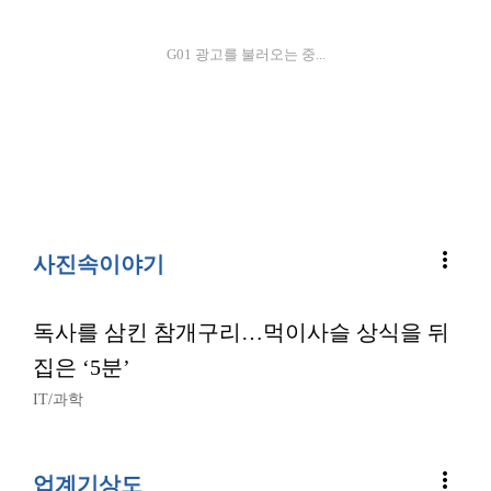
G01 광고를 불러오는 중...
more_vert
사진속이야기
독사를 삼킨 참개구리…먹이사슬 상식을 뒤
집은 ‘5분’
IT/과학
more_vert
업계기상도