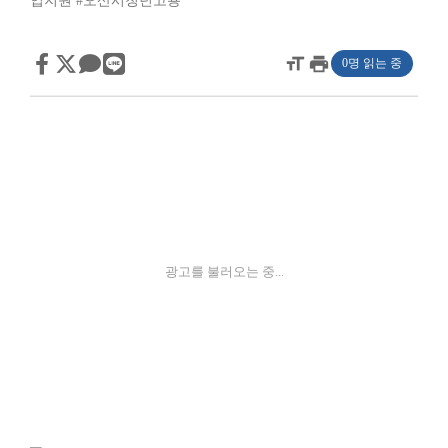
업지원
#오산시청년고용
format_size
print
0명 읽는 중
광고를 불러오는 중...