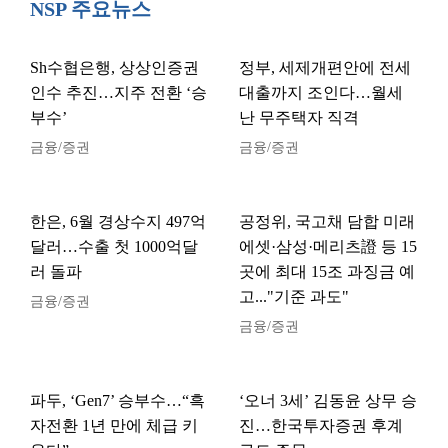
NSP 주요뉴스
Sh수협은행, 상상인증권
정부, 세제개편안에 전세
인수 추진…지주 전환 ‘승
대출까지 조인다…월세
부수’
난 무주택자 직격
금융/증권
금융/증권
한은, 6월 경상수지 497억
공정위, 국고채 담합 미래
달러…수출 첫 1000억달
에셋·삼성·메리츠證 등 15
러 돌파
곳에 최대 15조 과징금 예
고..."기준 과도"
금융/증권
금융/증권
파두, ‘Gen7’ 승부수…“흑
‘오너 3세’ 김동윤 상무 승
자전환 1년 만에 체급 키
진…한국투자증권 후계