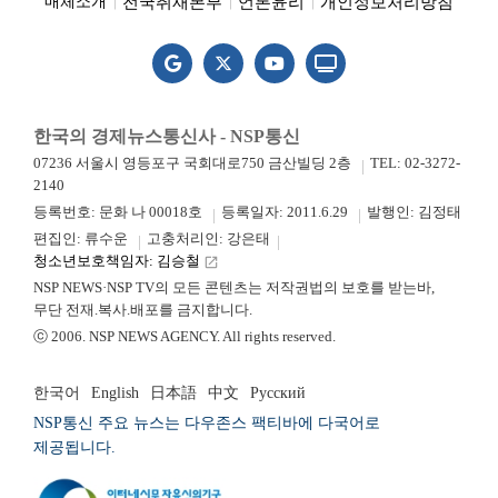
전국취재본부
언론윤리
개인정보처리방침
매체소개
한국의 경제뉴스통신사 - NSP통신
07236 서울시 영등포구 국회대로750 금산빌딩 2층
TEL: 02-3272-
2140
등록번호: 문화 나 00018호
등록일자: 2011.6.29
발행인: 김정태
편집인: 류수운
고충처리인: 강은태
청소년보호책임자: 김승철
launch
NSP NEWS·NSP TV의 모든 콘텐츠는 저작권법의 보호를 받는바,
무단 전재.복사.배포를 금지합니다.
ⓒ 2006. NSP NEWS AGENCY. All rights reserved.
한국어
English
日本語
中文
Русский
NSP통신 주요 뉴스는 다우존스 팩티바에 다국어로
제공됩니다.