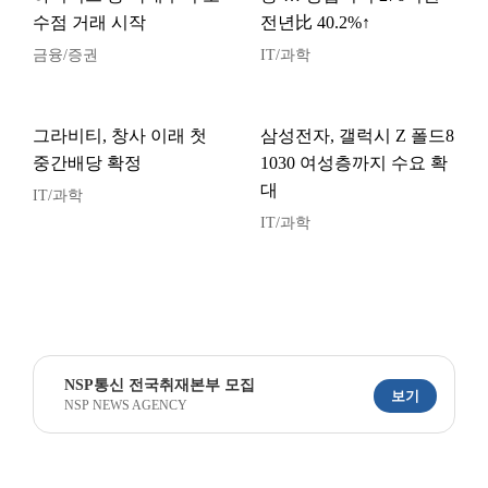
수점 거래 시작
전년比 40.2%↑
금융/증권
IT/과학
그라비티, 창사 이래 첫
삼성전자, 갤럭시 Z 폴드8
중간배당 확정
1030 여성층까지 수요 확
대
IT/과학
IT/과학
NSP통신 전국취재본부 모집
보기
NSP NEWS AGENCY