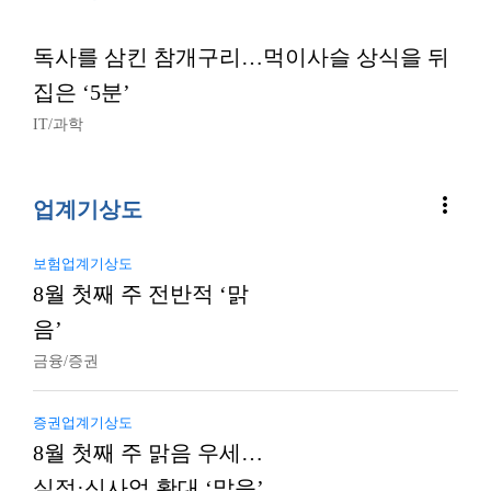
독사를 삼킨 참개구리…먹이사슬 상식을 뒤
집은 ‘5분’
IT/과학
more_vert
업계기상도
보험업계기상도
8월 첫째 주 전반적 ‘맑
음’
금융/증권
증권업계기상도
8월 첫째 주 맑음 우세…
실적·신사업 확대 ‘맑음’,