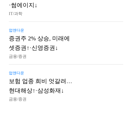
·썸에이지↓
IT/과학
업앤다운
증권주 2% 상승, 미래에
셋증권↑·신영증권↓
금융/증권
업앤다운
보험 업종 희비 엇갈려…
현대해상↑·삼성화재↓
금융/증권