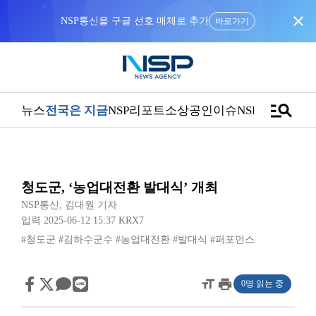
close
NSP통신을 구글 선호 매체로 추가
바로가기
manage_search
뉴스
전국은 지금
NSP리포트
소상공인
이슈
NSPTV
청도군, ‘농업대전환 발대식’ 개최
NSP통신
,
김대원 기자
입력 2025-06-12 15:37
KRX7
#청도군
#김하수군수
#농업대전환
#발대식
#퍼포먼스
format_size
print
0명 읽는 중