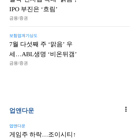
IPO 부진은 ‘흐림’
금융/증권
보험업계기상도
7월 다섯째 주 ‘맑음’ 우
세…ABL생명 ‘비온뒤갬’
금융/증권
more_vert
업앤다운
업앤다운
게임주 하락…조이시티↑