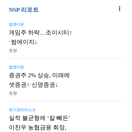
more_vert
NSP 리포트
업앤다운
게임주 하락…조이시티↑
·썸에이지↓
동향
업앤다운
증권주 2% 상승, 미래에
셋증권↑·신영증권↓
동향
위기관리리스크
실적 불균형에 ‘칼 빼든’
이찬우 농협금융 회장,