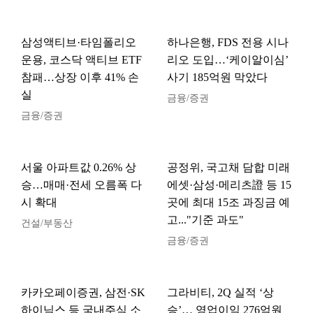
삼성액티브·타임폴리오
하나은행, FDS 전용 시나
운용, 코스닥 액티브 ETF
리오 도입…‘케이알이심’
참패…상장 이후 41% 손
사기 185억원 막았다
실
금융/증권
금융/증권
서울 아파트값 0.26% 상
공정위, 국고채 담합 미래
승…매매·전세 오름폭 다
에셋·삼성·메리츠證 등 15
시 확대
곳에 최대 15조 과징금 예
고..."기준 과도"
건설/부동산
금융/증권
카카오페이증권, 삼전·SK
그라비티, 2Q 실적 ‘상
하이닉스 등 국내주식 소
승’… 영업이익 276억원