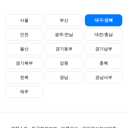
서울
부산
대구/경북
인천
광주/전남
대전/충남
울산
경기동부
경기남부
경기북부
강원
충북
전북
경남
경남서부
제주