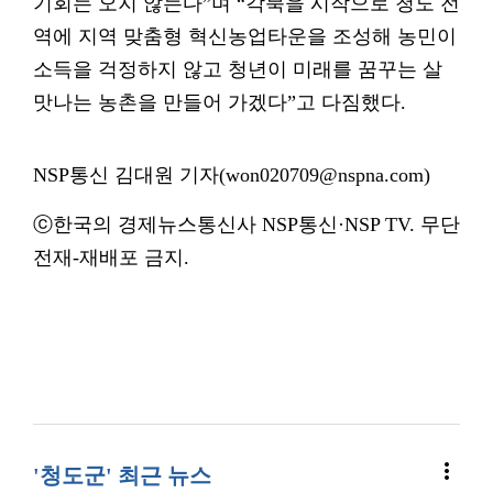
기회는 오지 않는다”며 “각북을 시작으로 청도 전
역에 지역 맞춤형 혁신농업타운을 조성해 농민이
소득을 걱정하지 않고 청년이 미래를 꿈꾸는 살
맛나는 농촌을 만들어 가겠다”고 다짐했다.
NSP통신 김대원 기자(won020709@nspna.com)
ⓒ한국의 경제뉴스통신사 NSP통신·NSP TV. 무단
전재-재배포 금지.
more_vert
'청도군' 최근 뉴스