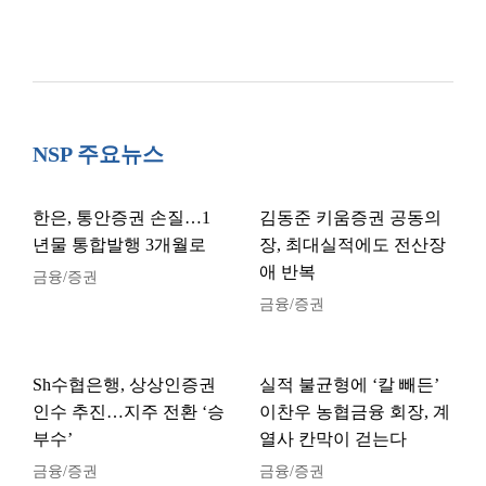
NSP 주요뉴스
한은, 통안증권 손질…1
김동준 키움증권 공동의
년물 통합발행 3개월로
장, 최대실적에도 전산장
애 반복
금융/증권
금융/증권
Sh수협은행, 상상인증권
실적 불균형에 ‘칼 빼든’
인수 추진…지주 전환 ‘승
이찬우 농협금융 회장, 계
부수’
열사 칸막이 걷는다
금융/증권
금융/증권