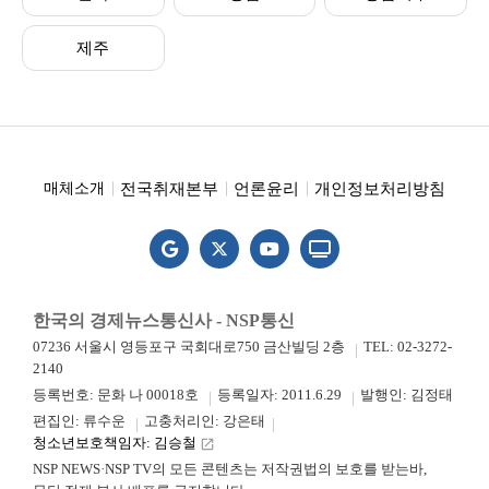
제주
전국취재본부
언론윤리
개인정보처리방침
매체소개
한국의 경제뉴스통신사 - NSP통신
07236 서울시 영등포구 국회대로750 금산빌딩 2층
TEL: 02-3272-
2140
등록번호: 문화 나 00018호
등록일자: 2011.6.29
발행인: 김정태
편집인: 류수운
고충처리인: 강은태
청소년보호책임자: 김승철
launch
NSP NEWS·NSP TV의 모든 콘텐츠는 저작권법의 보호를 받는바,