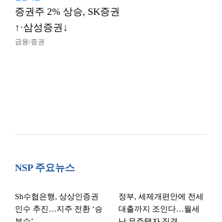
증권주 2% 상승, SK증권
↑·삼성증권↓
금융/증권
NSP 주요뉴스
Sh수협은행, 상상인증권
정부, 세제개편안에 전세
인수 추진…지주 전환 ‘승
대출까지 조인다…월세
부수’
난 무주택자 직격