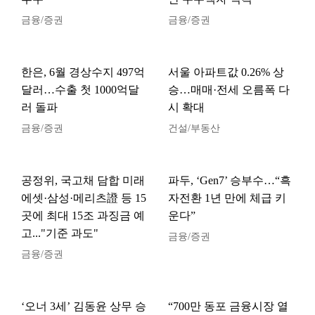
금융/증권
금융/증권
한은, 6월 경상수지 497억
서울 아파트값 0.26% 상
달러…수출 첫 1000억달
승…매매·전세 오름폭 다
러 돌파
시 확대
금융/증권
건설/부동산
공정위, 국고채 담합 미래
파두, ‘Gen7’ 승부수…“흑
에셋·삼성·메리츠證 등 15
자전환 1년 만에 체급 키
곳에 최대 15조 과징금 예
운다”
고..."기준 과도"
금융/증권
금융/증권
‘오너 3세’ 김동윤 상무 승
“700만 동포 금융시장 열