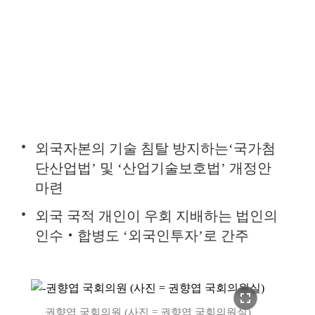
외국자본의 기술 침탈 방지하는‘국가첨
단산업법’ 및 ‘산업기술보호법’ 개정안
마련
외국 국적 개인이 우회 지배하는 법인의
인수‧합병도 ‘외국인투자’로 간주
fullscreen
권향엽 국회의원 (사진 = 권향엽 국회의원실)