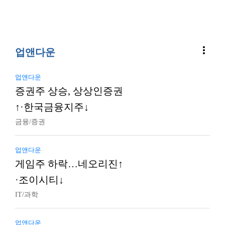
more_vert
업앤다운
업앤다운
증권주 상승, 상상인증권
↑·한국금융지주↓
금융/증권
업앤다운
게임주 하락…네오리진↑
·조이시티↓
IT/과학
업앤다운