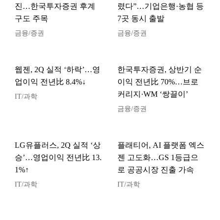
진…한국투자증권 후계
렸다”…기업은행·농협 등
구도 주목
7곳 동시 출발
금융/증권
금융/증권
웹젠, 2Q 실적 ‘하락’…영
한국투자증권, 상반기 순
업이익 전년比 8.4%↓
이익 전년比 70%…브로
커리지·WM ‘쌍끌이’
IT/과학
금융/증권
LG유플러스, 2Q 실적 ‘상
플래티어, AI 플랫폼 엑스
승’…영업이익 전년比 13.
젠 고도화…GS 1등급으
1%↑
로 공공시장 진출 가속
IT/과학
IT/과학