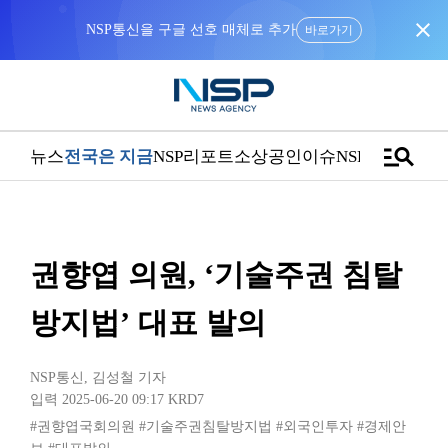
close
NSP통신을 구글 선호 매체로 추가
바로가기
manage_search
뉴스
전국은 지금
NSP리포트
소상공인
이슈
NSPTV
권향엽 의원, ‘기술주권 침탈
방지법’ 대표 발의
NSP통신
,
김성철 기자
입력 2025-06-20 09:17
KRD7
#권향엽국회의원
#기술주권침탈방지법
#외국인투자
#경제안