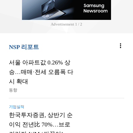
Advertisement
2 / 2
more_vert
NSP 리포트
서울 아파트값 0.26% 상
승…매매·전세 오름폭 다
시 확대
동향
기업실적
한국투자증권, 상반기 순
이익 전년比 70%…브로