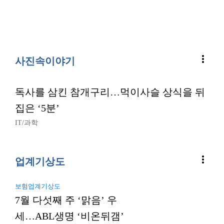
more_vert
사진속이야기
독사를 삼킨 참개구리…먹이사슬 상식을 뒤
집은 ‘5분’
IT/과학
more_vert
업계기상도
보험업계기상도
7월 다섯째 주 ‘맑음’ 우
세…ABL생명 ‘비온뒤갬’