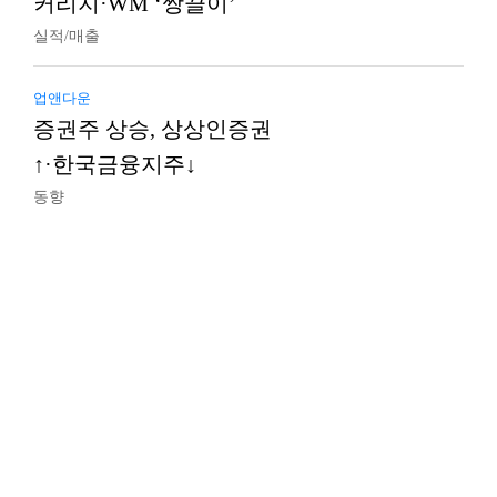
커리지·WM ‘쌍끌이’
실적/매출
업앤다운
증권주 상승, 상상인증권
↑·한국금융지주↓
동향