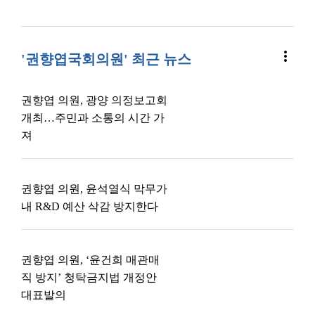
more_vert
'권향엽국회의원' 최근 뉴스
권향엽 의원, 광양 의정보고회
개최…주민과 소통의 시간 가
져
권향엽 의원, 윤석열식 막무가
내 R&D 예산 삭감 방지한다
권향엽 의원, ‘윤건희 매관매
직 방지’ 청탁금지법 개정안
대표발의