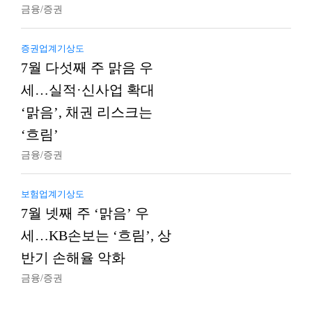
금융/증권
증권업계기상도
7월 다섯째 주 맑음 우
세…실적·신사업 확대
‘맑음’, 채권 리스크는
‘흐림’
금융/증권
보험업계기상도
7월 넷째 주 ‘맑음’ 우
세…KB손보는 ‘흐림’, 상
반기 손해율 악화
금융/증권