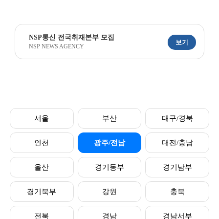
NSP통신 전국취재본부 모집
보기
NSP NEWS AGENCY
서울
부산
대구/경북
인천
광주/전남
대전/충남
울산
경기동부
경기남부
경기북부
강원
충북
전북
경남
경남서부