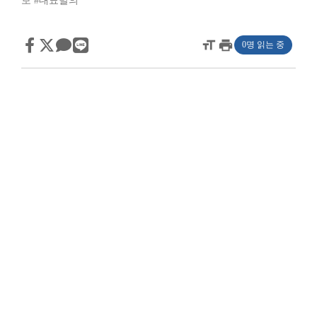
보
#대표발의
format_size
print
0명 읽는 중