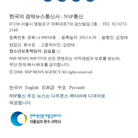
한국의 경제뉴스통신사 - NSP통신
07236 서울시 영등포구 국회대로750 금산빌딩 2층
TEL: 02-3272-
2140
등록번호: 문화 나 00018호
등록일자: 2011.6.29
발행인: 김정태
편집인: 류수운
고충처리인: 강은태
청소년보호책임자: 김승철
launch
NSP NEWS·NSP TV의 모든 콘텐츠는 저작권법의 보호를 받는바,
무단 전재.복사.배포를 금지합니다.
ⓒ 2006. NSP NEWS AGENCY. All rights reserved.
한국어
English
日本語
中文
Русский
NSP통신 주요 뉴스는 다우존스 팩티바에 다국어로
제공됩니다.