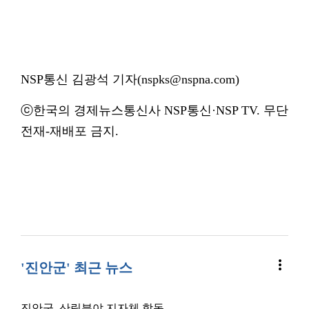
NSP통신 김광석 기자(nspks@nspna.com)
ⓒ한국의 경제뉴스통신사 NSP통신·NSP TV. 무단
전재-재배포 금지.
more_vert
'진안군' 최근 뉴스
진안군, 산림분야 지자체 합동