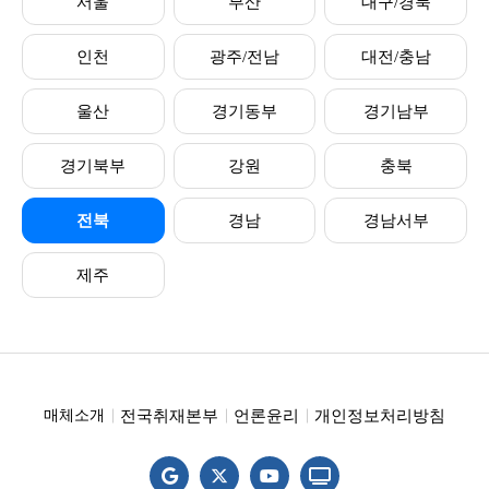
서울
부산
대구/경북
인천
광주/전남
대전/충남
울산
경기동부
경기남부
경기북부
강원
충북
전북
경남
경남서부
제주
전국취재본부
언론윤리
개인정보처리방침
매체소개