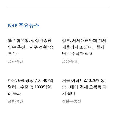
NSP 주요뉴스
Sh수협은행, 상상인증권
정부, 세제개편안에 전세
인수 추진…지주 전환 ‘승
대출까지 조인다…월세
부수’
난 무주택자 직격
금융/증권
금융/증권
한은, 6월 경상수지 497억
서울 아파트값 0.26% 상
달러…수출 첫 1000억달
승…매매·전세 오름폭 다
러 돌파
시 확대
금융/증권
건설/부동산