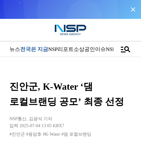
close
NSP통신을 구글 선호 매체로 추가
바로가기
manage_search
뉴스
전국은 지금
NSP리포트
소상공인
이슈
NSPTV
진안군, K-Water ‘댐
로컬브랜딩 공모’ 최종 선정
NSP통신
,
김광석 기자
입력 2025-07-04 13:05
KRX7
#진안군
#용담호
#K-Water
#댐 로컬브랜딩