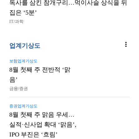
독사를 삼킨 참개구리…먹이사슬 상식을 뒤
집은 ‘5분’
IT/과학
more_vert
업계기상도
보험업계기상도
8월 첫째 주 전반적 ‘맑
음’
금융/증권
증권업계기상도
8월 첫째 주 맑음 우세…
실적·신사업 확대 ‘맑음’,
IPO 부진은 ‘흐림’