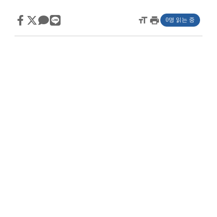
format_size
print
0명 읽는 중