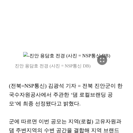
fullscreen
진안 용담호 전경 (사진 = NSP통신 DB)
(전북=NSP통신) 김광석 기자 = 전북 진안군이 한
국수자원공사에서 주관한 ‘댐 로컬브랜딩 공
모’에 최종 선정됐다고 밝혔다.
군에 따르면 이번 공모는 지역(로컬) 고유자원과
댐 주변지역의 수변 공간을 결합해 지역 브랜드