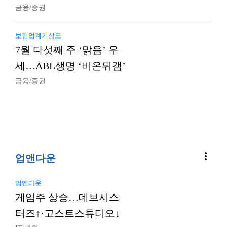
금융/증권
보험업계기상도
7월 다섯째 주 ‘맑음’ 우
세…ABL생명 ‘비온뒤갬’
금융/증권
more_vert
업앤다운
업앤다운
게임주 상승…데브시스
터즈↑·고스트스튜디오↓