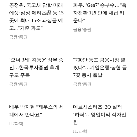
공정위, 국고채 담합 미래
파두, ‘Gen7’ 승부수…“흑
에셋·삼성·메리츠證 등 15
자전환 1년 만에 체급 키
곳에 최대 15조 과징금 예
운다”
고..."기준 과도"
금융/증권
금융/증권
‘오너 3세’ 김동윤 상무 승
“700만 동포 금융시장 열
진…한국투자증권 후계
렸다”…기업은행·농협 등
구도 주목
7곳 동시 출발
금융/증권
금융/증권
배우 박지현 “제우스의 세
데브시스터즈, 2Q 실적
계에서 만나요”
‘하락’…영업이익 적자전
환
IT/과학
IT/과학