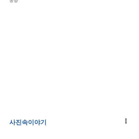
동향
more_vert
사진속이야기