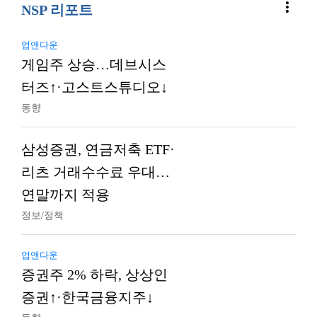
more_vert
NSP 리포트
업앤다운
게임주 상승…데브시스
터즈↑·고스트스튜디오↓
동향
삼성증권, 연금저축 ETF·
리츠 거래수수료 우대…
연말까지 적용
정보/정책
업앤다운
증권주 2% 하락, 상상인
증권↑·한국금융지주↓