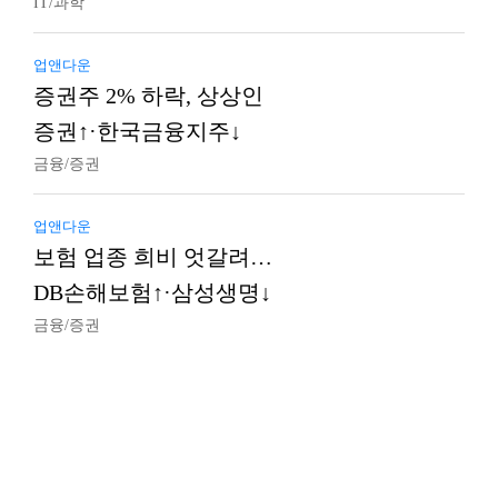
IT/과학
업앤다운
증권주 2% 하락, 상상인
증권↑·한국금융지주↓
금융/증권
업앤다운
보험 업종 희비 엇갈려…
DB손해보험↑·삼성생명↓
금융/증권