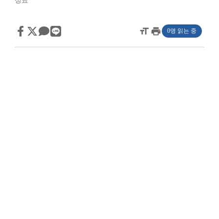
성료
format_size
print
0명 읽는 중