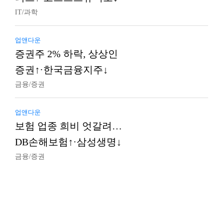
IT/과학
업앤다운
증권주 2% 하락, 상상인
증권↑·한국금융지주↓
금융/증권
업앤다운
보험 업종 희비 엇갈려…
DB손해보험↑·삼성생명↓
금융/증권