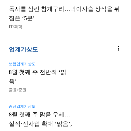
독사를 삼킨 참개구리…먹이사슬 상식을 뒤
집은 ‘5분’
IT/과학
more_vert
업계기상도
보험업계기상도
8월 첫째 주 전반적 ‘맑
음’
금융/증권
증권업계기상도
8월 첫째 주 맑음 우세…
실적·신사업 확대 ‘맑음’,