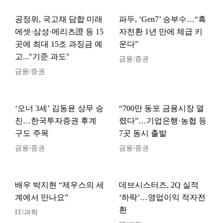
공정위, 국고채 담합 미래
파두, ‘Gen7’ 승부수…“흑
에셋·삼성·메리츠證 등 15
자전환 1년 만에 체급 키
곳에 최대 15조 과징금 예
운다”
고..."기준 과도"
금융/증권
금융/증권
‘오너 3세’ 김동윤 상무 승
“700만 동포 금융시장 열
진…한국투자증권 후계
렸다”…기업은행·농협 등
구도 주목
7곳 동시 출발
금융/증권
금융/증권
배우 박지현 “제우스의 세
데브시스터즈, 2Q 실적
계에서 만나요”
‘하락’…영업이익 적자전
환
IT/과학