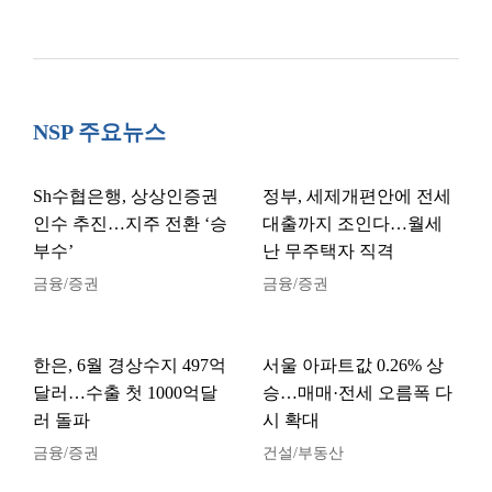
NSP 주요뉴스
Sh수협은행, 상상인증권
정부, 세제개편안에 전세
인수 추진…지주 전환 ‘승
대출까지 조인다…월세
부수’
난 무주택자 직격
금융/증권
금융/증권
한은, 6월 경상수지 497억
서울 아파트값 0.26% 상
달러…수출 첫 1000억달
승…매매·전세 오름폭 다
러 돌파
시 확대
금융/증권
건설/부동산