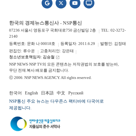
한국의 경제뉴스통신사 - NSP통신
07236 서울시 영등포구 국회대로750 금산빌딩 2층
TEL: 02-3272-
2140
등록번호: 문화 나 00018호
등록일자: 2011.6.29
발행인: 김정태
편집인: 류수운
고충처리인: 강은태
청소년보호책임자: 김승철
launch
NSP NEWS·NSP TV의 모든 콘텐츠는 저작권법의 보호를 받는바,
무단 전재.복사.배포를 금지합니다.
ⓒ 2006. NSP NEWS AGENCY. All rights reserved.
한국어
English
日本語
中文
Русский
NSP통신 주요 뉴스는 다우존스 팩티바에 다국어로
제공됩니다.