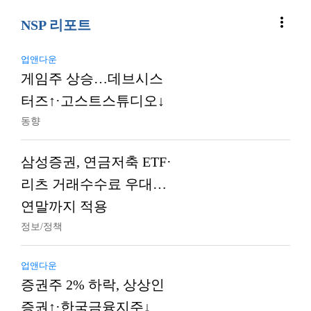
more_vert
NSP 리포트
업앤다운
게임주 상승…데브시스
터즈↑·고스트스튜디오↓
동향
삼성증권, 연금저축 ETF·
리츠 거래수수료 우대…
연말까지 적용
정보/정책
업앤다운
증권주 2% 하락, 상상인
증권↑·한국금융지주↓