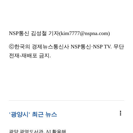
NSP통신 김성철 기자(kim7777@nspna.com)
ⓒ한국의 경제뉴스통신사 NSP통신·NSP TV. 무단
전재-재배포 금지.
more_vert
'광양시' 최근 뉴스
광양 광영도서관, AI 활용해