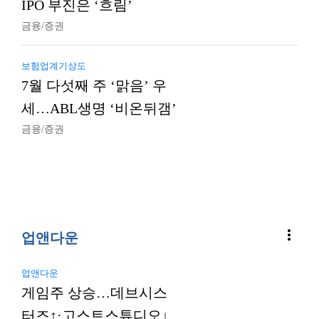
IPO 부진은 ‘흐림’
금융/증권
보험업계기상도
7월 다섯째 주 ‘맑음’ 우
세…ABL생명 ‘비온뒤갬’
금융/증권
more_vert
업앤다운
업앤다운
게임주 상승…데브시스
터즈↑·고스트스튜디오↓