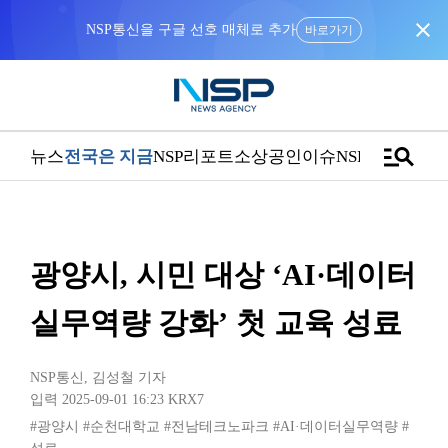
close
NSP통신을 구글 선호 매체로 추가
바로가기
manage_search
뉴스
전국은 지금
NSP리포트
소상공인
이슈
NSPTV
광양시, 시민 대상 ‘AI·데이터
실무역량 강화’ 첫 교육 성료
NSP통신
,
김성철 기자
입력 2025-09-01 16:23
KRX7
#광양시
#순천대학교
#전남테크노파크
#AI·데이터실무역량
#