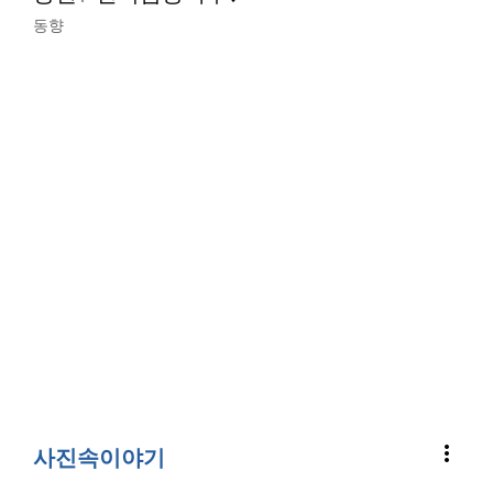
동향
more_vert
사진속이야기