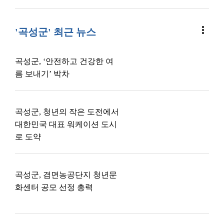
more_vert
'곡성군' 최근 뉴스
곡성군, ‘안전하고 건강한 여
름 보내기’ 박차
곡성군, 청년의 작은 도전에서
대한민국 대표 워케이션 도시
로 도약
곡성군, 겸면농공단지 청년문
화센터 공모 선정 총력