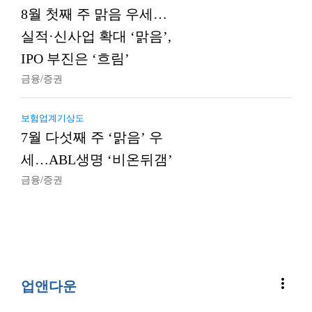
8월 첫째 주 맑음 우세…
실적·신사업 확대 ‘맑음’,
IPO 부진은 ‘흐림’
금융/증권
보험업계기상도
7월 다섯째 주 ‘맑음’ 우
세…ABL생명 ‘비온뒤갬’
금융/증권
more_vert
업앤다운