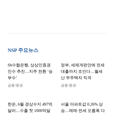
NSP 주요뉴스
Sh수협은행, 상상인증권
정부, 세제개편안에 전세
인수 추진…지주 전환 ‘승
대출까지 조인다…월세
부수’
난 무주택자 직격
금융/증권
금융/증권
한은, 6월 경상수지 497억
서울 아파트값 0.26% 상
달러…수출 첫 1000억달
승…매매·전세 오름폭 다