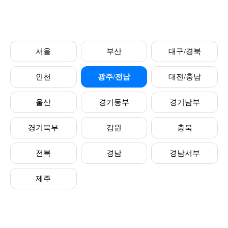
서울
부산
대구/경북
인천
광주/전남
대전/충남
울산
경기동부
경기남부
경기북부
강원
충북
전북
경남
경남서부
제주