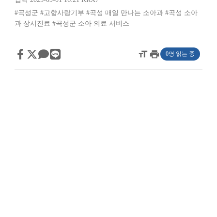
#곡성군
#고향사랑기부
#곡성 매일 만나는 소아과
#곡성 소아
과 상시진료
#곡성군 소아 의료 서비스
format_size
print
0명 읽는 중