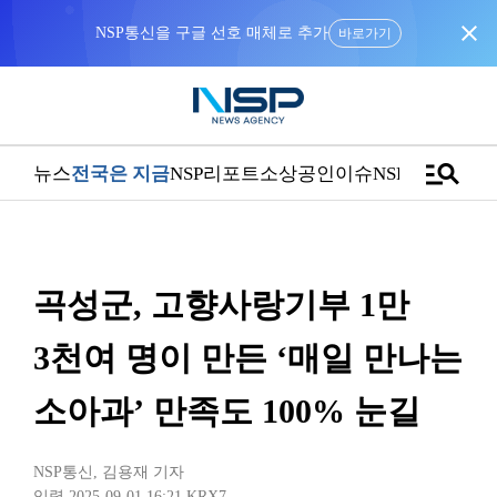
close
NSP통신을 구글 선호 매체로 추가
바로가기
manage_search
뉴스
전국은 지금
NSP리포트
소상공인
이슈
NSPTV
곡성군, 고향사랑기부 1만
3천여 명이 만든 ‘매일 만나는
소아과’ 만족도 100% 눈길
NSP통신
,
김용재 기자
입력 2025-09-01 16:21
KRX7