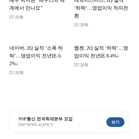
배우 박지현 “제우스의 세
데브시스터즈, 2Q 실적
계에서 만나요”
‘하락’…영업이익 적자전
환
IT/과학
IT/과학
네이버, 2Q 실적 ‘소폭 하
웹젠, 2Q 실적 ‘하락’…영
락’…영업이익 전년比 0.
업이익 전년比 8.4%↓
2%↓
IT/과학
IT/과학
NSP통신 전국취재본부 모집
보기
NSP NEWS AGENCY