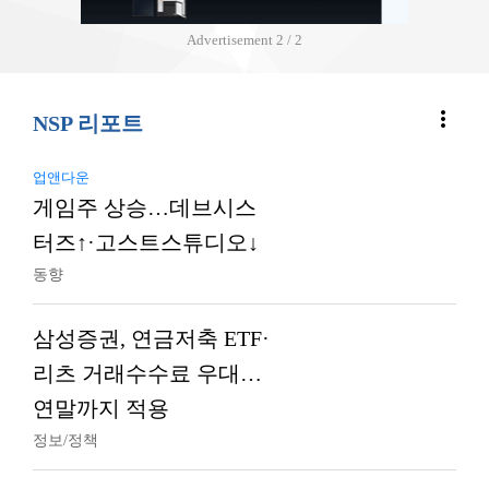
Advertisement
2 / 2
more_vert
NSP 리포트
업앤다운
게임주 상승…데브시스
터즈↑·고스트스튜디오↓
동향
삼성증권, 연금저축 ETF·
리츠 거래수수료 우대…
연말까지 적용
정보/정책