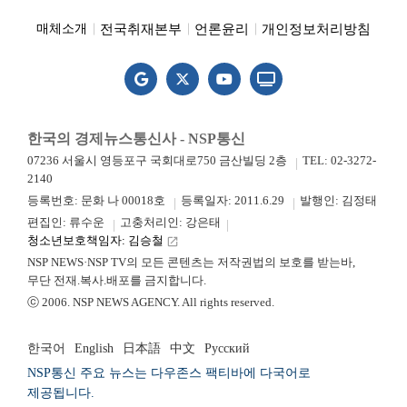
전국취재본부
언론윤리
개인정보처리방침
매체소개
한국의 경제뉴스통신사 - NSP통신
07236 서울시 영등포구 국회대로750 금산빌딩 2층
TEL: 02-3272-
2140
등록번호: 문화 나 00018호
등록일자: 2011.6.29
발행인: 김정태
편집인: 류수운
고충처리인: 강은태
청소년보호책임자: 김승철
launch
NSP NEWS·NSP TV의 모든 콘텐츠는 저작권법의 보호를 받는바,
무단 전재.복사.배포를 금지합니다.
ⓒ 2006. NSP NEWS AGENCY. All rights reserved.
한국어
English
日本語
中文
Русский
NSP통신 주요 뉴스는 다우존스 팩티바에 다국어로
제공됩니다.