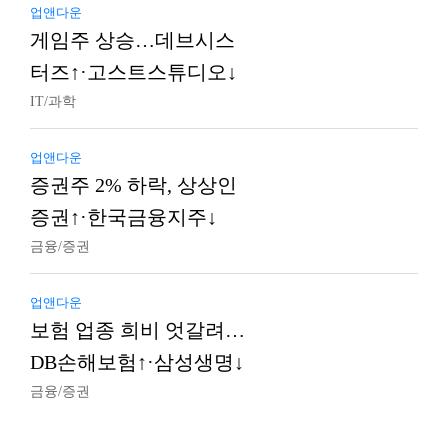
업앤다운
게임주 상승…데브시스
터즈↑·고스트스튜디오↓
IT/과학
업앤다운
증권주 2% 하락, 상상인
증권↑·한국금융지주↓
금융/증권
업앤다운
보험 업종 희비 엇갈려…
DB손해보험↑·삼성생명↓
금융/증권