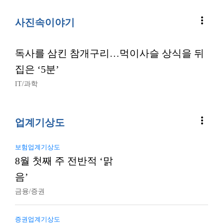
more_vert
사진속이야기
독사를 삼킨 참개구리…먹이사슬 상식을 뒤
집은 ‘5분’
IT/과학
more_vert
업계기상도
보험업계기상도
8월 첫째 주 전반적 ‘맑
음’
금융/증권
증권업계기상도