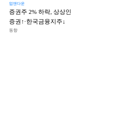
업앤다운
증권주 2% 하락, 상상인
증권↑·한국금융지주↓
동향