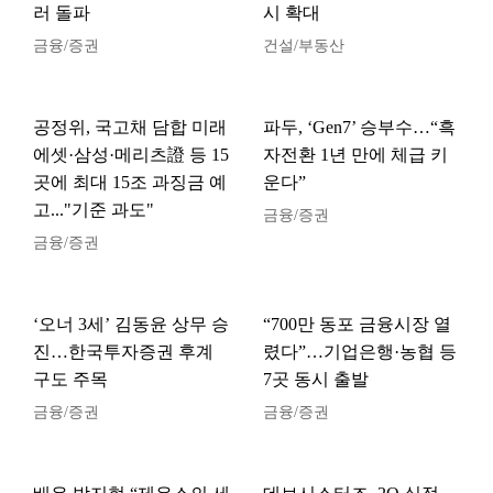
러 돌파
시 확대
금융/증권
건설/부동산
공정위, 국고채 담합 미래
파두, ‘Gen7’ 승부수…“흑
에셋·삼성·메리츠證 등 15
자전환 1년 만에 체급 키
곳에 최대 15조 과징금 예
운다”
고..."기준 과도"
금융/증권
금융/증권
‘오너 3세’ 김동윤 상무 승
“700만 동포 금융시장 열
진…한국투자증권 후계
렸다”…기업은행·농협 등
구도 주목
7곳 동시 출발
금융/증권
금융/증권