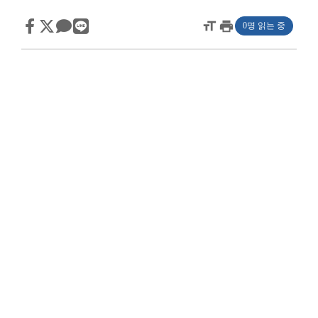
format_size
print
0명 읽는 중