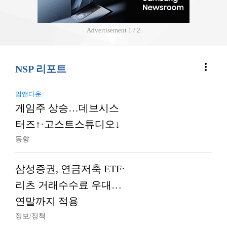
Advertisement
2 / 2
more_vert
NSP 리포트
업앤다운
게임주 상승…데브시스
터즈↑·고스트스튜디오↓
동향
삼성증권, 연금저축 ETF·
리츠 거래수수료 우대…
연말까지 적용
정보/정책