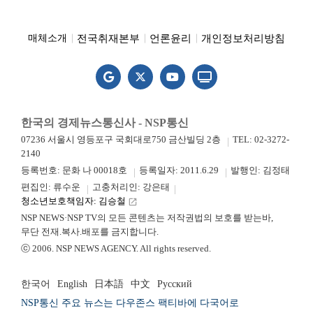
전국취재본부
언론윤리
개인정보처리방침
매체소개
한국의 경제뉴스통신사 - NSP통신
07236 서울시 영등포구 국회대로750 금산빌딩 2층
TEL: 02-3272-
2140
등록번호: 문화 나 00018호
등록일자: 2011.6.29
발행인: 김정태
편집인: 류수운
고충처리인: 강은태
청소년보호책임자: 김승철
launch
NSP NEWS·NSP TV의 모든 콘텐츠는 저작권법의 보호를 받는바,
무단 전재.복사.배포를 금지합니다.
ⓒ 2006. NSP NEWS AGENCY. All rights reserved.
한국어
English
日本語
中文
Русский
NSP통신 주요 뉴스는 다우존스 팩티바에 다국어로