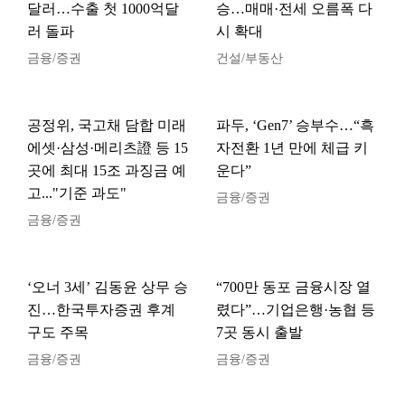
달러…수출 첫 1000억달
승…매매·전세 오름폭 다
러 돌파
시 확대
금융/증권
건설/부동산
공정위, 국고채 담합 미래
파두, ‘Gen7’ 승부수…“흑
에셋·삼성·메리츠證 등 15
자전환 1년 만에 체급 키
곳에 최대 15조 과징금 예
운다”
고..."기준 과도"
금융/증권
금융/증권
‘오너 3세’ 김동윤 상무 승
“700만 동포 금융시장 열
진…한국투자증권 후계
렸다”…기업은행·농협 등
구도 주목
7곳 동시 출발
금융/증권
금융/증권