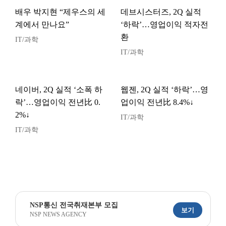
배우 박지현 “제우스의 세
데브시스터즈, 2Q 실적
계에서 만나요”
‘하락’…영업이익 적자전
환
IT/과학
IT/과학
네이버, 2Q 실적 ‘소폭 하
웹젠, 2Q 실적 ‘하락’…영
락’…영업이익 전년比 0.
업이익 전년比 8.4%↓
2%↓
IT/과학
IT/과학
NSP통신 전국취재본부 모집
보기
NSP NEWS AGENCY