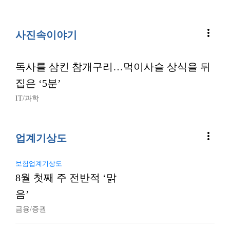
more_vert
사진속이야기
독사를 삼킨 참개구리…먹이사슬 상식을 뒤
집은 ‘5분’
IT/과학
more_vert
업계기상도
보험업계기상도
8월 첫째 주 전반적 ‘맑
음’
금융/증권