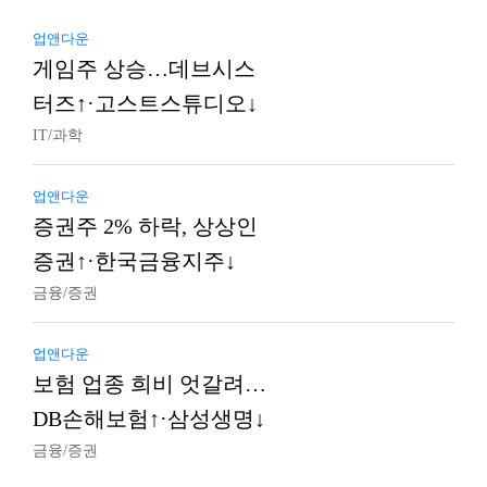
업앤다운
게임주 상승…데브시스
터즈↑·고스트스튜디오↓
IT/과학
업앤다운
증권주 2% 하락, 상상인
증권↑·한국금융지주↓
금융/증권
업앤다운
보험 업종 희비 엇갈려…
DB손해보험↑·삼성생명↓
금융/증권