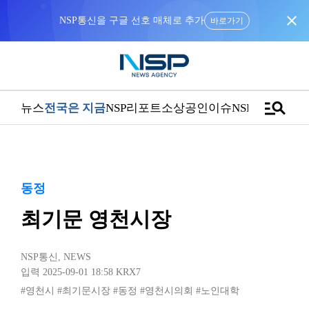
close
NSP통신을 구글 선호 매체로 추가
바로가기
manage_search
뉴스
전국은 지금
NSP리포트
소상공인
이슈
NSPTV
동정
최기문 영천시장
NSP통신
,
NEWS
입력 2025-09-01 18:58
KRX7
#영천시
#최기문시장
#동정
#영천시의회
#노인대학