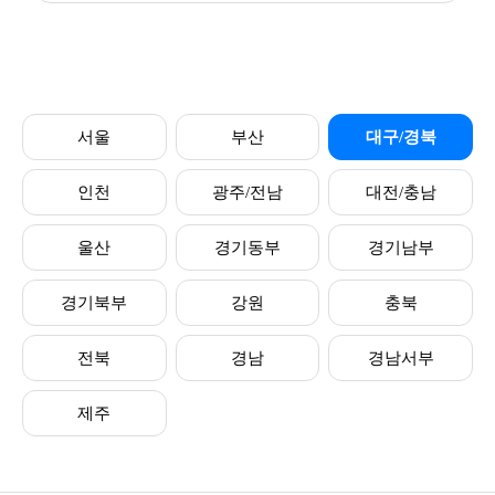
서울
부산
대구/경북
인천
광주/전남
대전/충남
울산
경기동부
경기남부
경기북부
강원
충북
전북
경남
경남서부
제주