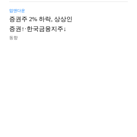
업앤다운
증권주 2% 하락, 상상인
증권↑·한국금융지주↓
동향