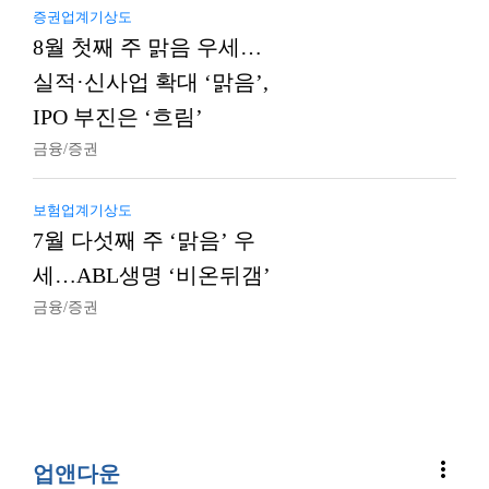
증권업계기상도
8월 첫째 주 맑음 우세…
실적·신사업 확대 ‘맑음’,
IPO 부진은 ‘흐림’
금융/증권
보험업계기상도
7월 다섯째 주 ‘맑음’ 우
세…ABL생명 ‘비온뒤갬’
금융/증권
more_vert
업앤다운